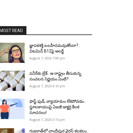
MOST READ
జ్ఞాపకశక్తి బలహీనమవుతోందా?..
విటమిన్ B12పై అలర్ట్
August 7, 2026 7:08 pm
పనీర్‌కు బ్రేక్.. ఆ రాష్ట్రం తీసుకున్న
సంచలన నిర్ణయం ఏంటి?
August 7, 2026 6:10 pm
ఫాస్ట్ ఫుడ్, వ్యాయామం లేకపోవడం..
స్థూలకాయంపై ఏఐజీ డాక్టర్ల కీలక
సూచనలు!
August 7, 2026 5:15 pm
గుజరాత్‌లో చాందీపుర వైరస్ కలకలం..