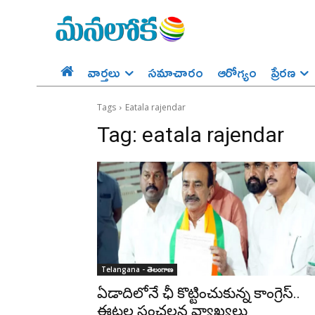
వార్తలు
సమాచారం
ఆరోగ్యం
ప్రేర‌ణ‌
Tags
Eatala rajendar
Tag:
eatala rajendar
Telangana - తెలంగాణ
ఏడాదిలోనే ఛీ కొట్టించుకున్న కాంగ్రెస్..
ఈటల సంచలన వ్యాఖ్యలు