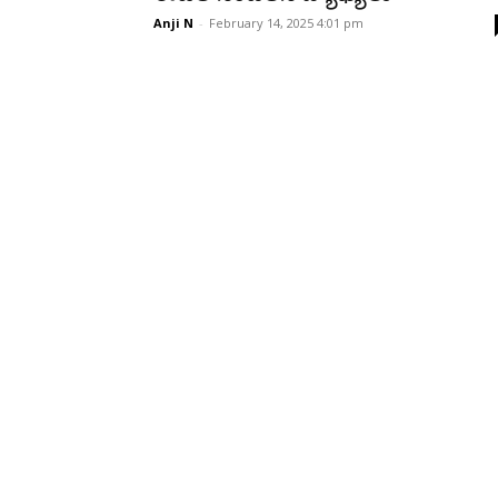
Anji N
-
February 14, 2025 4:01 pm