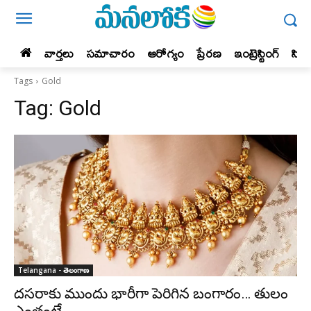
వార్తలు
సమాచారం
ఆరోగ్యం
ప్రేర‌ణ‌
ఇంట్రెస్టింగ్‌
సిన
Tags
Gold
Tag:
Gold
Telangana - తెలంగాణ
ద‌స‌రాకు ముందు భారీగా పెరిగిన బంగారం… తులం