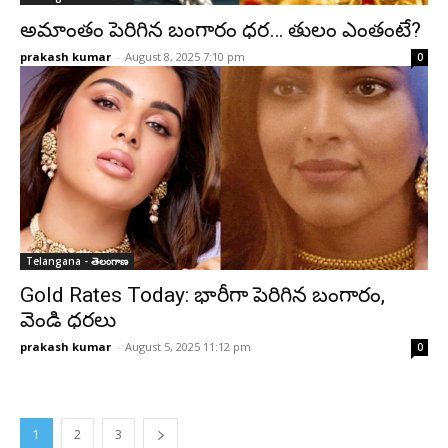
అమాంతం పెరిగిన బంగారం ధర… తులం ఎంతంటే?
prakash kumar
-
August 8, 2025 7:10 pm
0
Telangana - తెలంగాణ
Gold Rates Today: భారీగా పెరిగిన బంగారం,
వెండి ధరలు
prakash kumar
-
August 5, 2025 11:12 pm
0
1
2
3