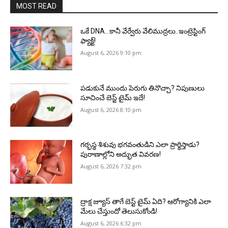
MOST READ
ఒకే DNA.. కానీ వేర్వేరు వేలిముద్రలు..ఇంట్రెస్టింగ్
ఫ్యాక్ట్!
August 6, 2026 9:10 pm
పడుకునే ముందు పెరుగు తినొచ్చా? నిపుణులు
సూచించే బెస్ట్ టైమ్ ఇదే!
August 6, 2026 8:10 pm
గర్భస్థ శిశువు భగవంతుడిని ఎలా ప్రార్థిస్తాడు?
పురాణాల్లోని అద్భుత వివరణ!
August 6, 2026 7:32 pm
ద్రాక్ష జ్యూస్ తాగే బెస్ట్ టైమ్ ఏది? ఆరోగ్యానికి ఎలా
మేలు చేస్తుందో తెలుసుకోండి!
August 6, 2026 6:32 pm