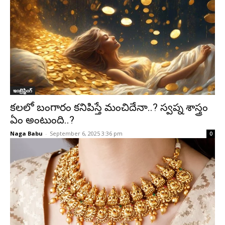
ఇంట్రెస్టింగ్‌
కలలో బంగారం కనిపిస్తే మంచిదేనా..? స్వప్న శాస్త్రం
ఏం అంటుంది..?
Naga Babu
-
September 6, 2025 3:36 pm
0