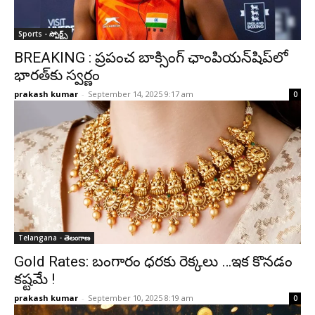
Sports - స్పోర్ట్స్‌
BREAKING : ప్రపంచ బాక్సింగ్ ఛాంపియన్‌షిప్‌లో
భారత్‌కు స్వర్ణం
prakash kumar
-
September 14, 2025 9:17 am
0
Telangana - తెలంగాణ
Gold Rates: బంగారం ధరకు రెక్కలు …ఇక కొన‌డం
క‌ష్ట‌మే !
prakash kumar
-
September 10, 2025 8:19 am
0