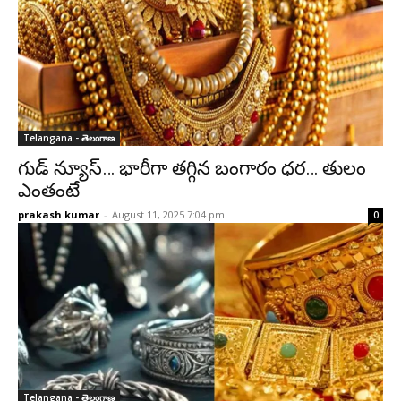
Telangana - తెలంగాణ
గుడ్ న్యూస్​… భారీగా తగ్గిన బంగారం ధర… తులం
ఎంతంటే
prakash kumar
-
August 11, 2025 7:04 pm
0
Telangana - తెలంగాణ