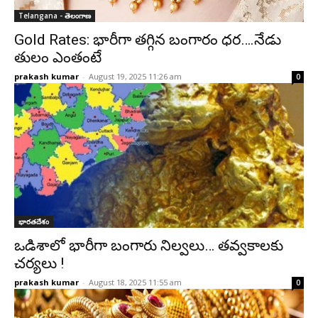
Telangana - తెలంగాణ
Gold Rates: భారీగా తగ్గిన బంగారం ధర….నేడు
తులం ఎంతంటే
prakash kumar
-
August 19, 2025 11:26 am
0
భారతదేశం
ఒడిశాలో భారీగా బంగారు నిల్వలు… తవ్వకాలకు
చర్యలు !
prakash kumar
-
August 18, 2025 11:55 am
0