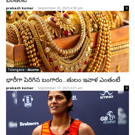
ఎంతంటే
prakash kumar
-
September 20, 2025 4:50 pm
0
Telangana - తెలంగాణ
భారీగా పెరిగిన బంగారం…తులం ఇవాళ ఎంతంటే
prakash kumar
-
September 17, 2025 6:01 am
0