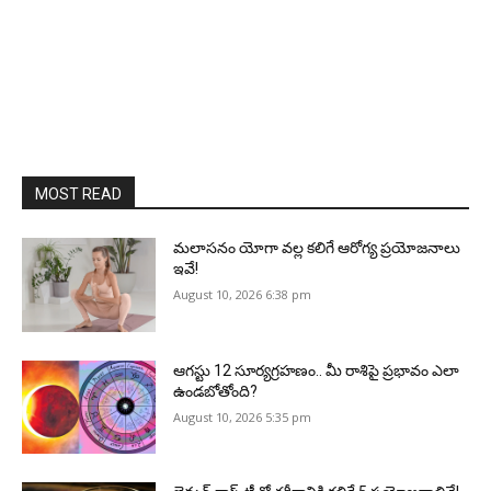
MOST READ
మలాసనం యోగా వల్ల కలిగే ఆరోగ్య ప్రయోజనాలు
ఇవే!
August 10, 2026 6:38 pm
ఆగస్టు 12 సూర్యగ్రహణం.. మీ రాశిపై ప్రభావం ఎలా
ఉండబోతోంది?
August 10, 2026 5:35 pm