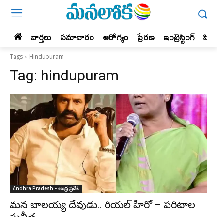
వార్తలు
సమాచారం
ఆరోగ్యం
ప్రేర‌ణ‌
ఇంట్రెస్టింగ్‌
సిన
Tags
Hindupuram
Tag:
hindupuram
Andhra Pradesh - ఆంధ్ర ప్రదేశ్‌
మన బాలయ్య దేవుడు.. రియల్ హీరో – పరిటాల