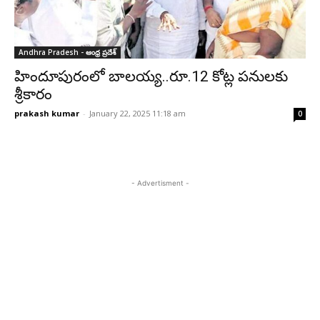
Andhra Pradesh - ఆంధ్ర ప్రదేశ్‌
హిందూపురంలో బాలయ్య..రూ.12 కోట్ల పనులకు
శ్రీకారం
prakash kumar
-
January 22, 2025 11:18 am
0
- Advertisment -