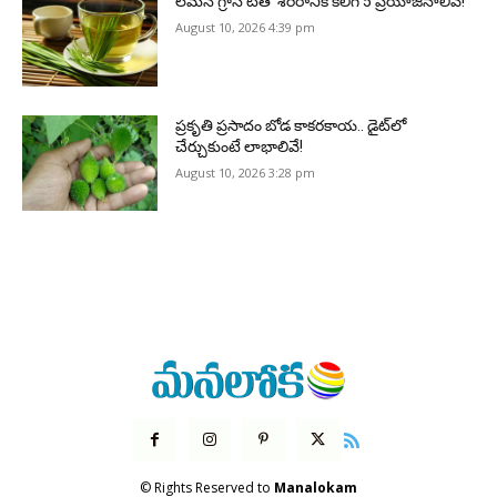
లెమన్ గ్రాస్ టీతో శరీరానికి కలిగే 5 ప్రయోజనాలివే!
August 10, 2026 4:39 pm
ప్రకృతి ప్రసాదం బోడ కాకరకాయ.. డైట్‌లో
చేర్చుకుంటే లాభాలివే!
August 10, 2026 3:28 pm
© Rights Reserved to
Manalokam