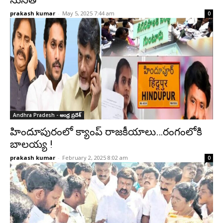
సునీత
prakash kumar
-
May 5, 2025 7:44 am
0
Andhra Pradesh - ఆంధ్ర ప్రదేశ్‌
హిందూపురంలో క్యాంప్‌ రాజకీయాలు…రంగంలోకి
బాలయ్య !
prakash kumar
-
February 2, 2025 8:02 am
0