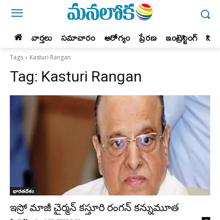
వార్తలు
సమాచారం
ఆరోగ్యం
ప్రేర‌ణ‌
ఇంట్రెస్టింగ్‌
సిన
Tags
Kasturi Rangan
Tag:
Kasturi Rangan
భారతదేశం
ఇస్రో మాజీ చైర్మన్ కస్తూరి రంగన్ కన్నుమూత