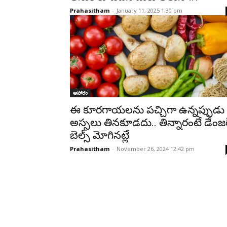
Prahasitham
-
January 11, 2025 1:30 pm
ఆహారం
ఈ కూరగాయలను పచ్చిగా ఉన్నప్పుడు
అస్సలు తినకూడదు.. తిన్నారంటే డేంజర
బెల్స్ మోగినట్లే
Prahasitham
-
November 26, 2024 12:42 pm