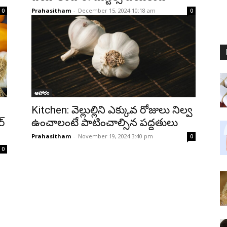
Prahasitham
-
December 15, 2024 10:18 am
0
0
ఆహారం
Kitchen: వెల్లుల్లిని ఎక్కువ రోజులు నిల్వ
్
ఉంచాలంటే పాటించాల్సిన పద్దతులు
Prahasitham
-
November 19, 2024 3:40 pm
0
0