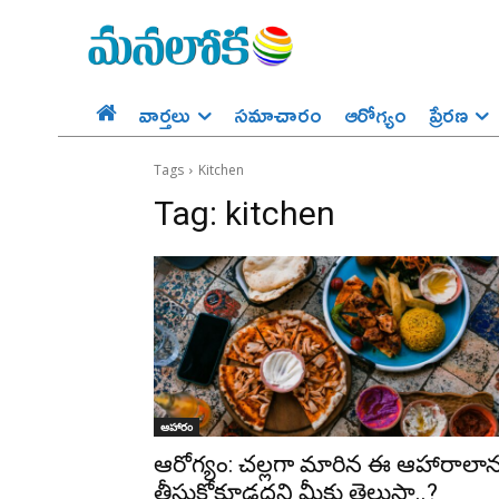
వార్తలు
సమాచారం
ఆరోగ్యం
ప్రేర‌ణ‌
Tags
Kitchen
Tag:
kitchen
ఆహారం
ఆరోగ్యం: చల్లగా మారిన ఈ ఆహారాలా
తీసుకోకూడదని మీకు తెలుసా..?