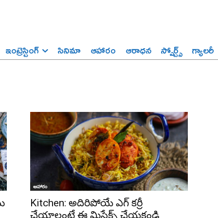
ఇంట్రెస్టింగ్‌
సినిమా
ఆహారం
ఆరాధన
స్పోర్ట్స్‌
గ్యాలరీ
ఆహారం
ను
Kitchen: అదిరిపోయే ఎగ్ కర్రీ
చేయాలంటే ఈ మిస్టేక్స్ చేయకండి