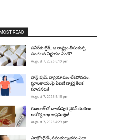
MOST READ
పనీర్‌కు బ్రేక్.. ఆ రాష్ట్రం తీసుకున్న
సంచలన నిర్ణయం ఏంటి?
August 7, 2026 6:10 pm
ఫాస్ట్ ఫుడ్, వ్యాయామం లేకపోవడం..
స్థూలకాయంపై ఏఐజీ డాక్టర్ల కీలక
సూచనలు!
August 7, 2026 5:15 pm
గుజరాత్‌లో చాందీపుర వైరస్ కలకలం..
ఆరోగ్య శాఖ అప్రమత్తం!
August 7, 2026 4:29 pm
ఎలక్ట్రోలైట్స్ సమతుల్యతను ఎలా