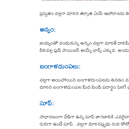
ప్రస్తుతం చల్లగా మారిన తర్వాత ఏయే ఆహారాలను
అన్నం:
బియ్యంతో వండుకున్న అన్నం చల్లగా మారితే దానిమీద
దీనివల్ల ఫుడ్ పాయిజన్ అయ్యే ఛాన్స్ ఎక్కువ. అందుక
బంగాళదుంపలు:
చల్లగా అయిపోయిన బంగాళదుంపలను తినడం వల్ల జీ
మారిన బంగాళదుంపల మీద పిండి పదార్థం పెరిగే ఛా
సూప్:
సాధారణంగా వేడిగా ఉన్న సూప్ తాగడానికి ఎవరైనా 
రుచిగా ఉండే సూప్.. చల్లగా మారినప్పుడు రుచి కోల్