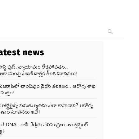
atest news
ఫాస్ట్ ఫుడ్, వ్యాయామం లేకపోవడం..
ూలకాయంపై ఏఐజీ డాక్టర్ల కీలక సూచనలు!
గుజరాత్‌లో చాందీపుర వైరస్ కలకలం.. ఆరోగ్య శాఖ
రమత్తం!
లక్ట్రోలైట్స్ సమతుల్యతను ఎలా కాపాడాలి? ఆరోగ్య
పుణుల సూచనలు ఇవే!
కే DNA.. కానీ వేర్వేరు వేలిముద్రలు..ఇంట్రెస్టింగ్
్ట్!