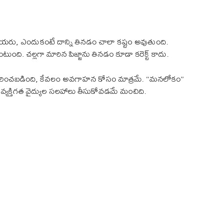
 చేయరు, ఎందుకంటే దాన్ని తినడం చాలా కష్టం అవుతుంది.
ంది. చల్లగా మారిన పిజ్జాను తినడం కూడా కరెక్ట్ కాదు.
రించబడింది, కేవలం అవగాహన కోసం మాత్రమే. “మనలోకం”
వ్యక్తిగత వైద్యుల సలహాలు తీసుకోవడమే మంచిది.