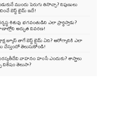
పడుకునే ముందు పెరుగు తినొచ్చా? నిపుణులు
ించే బెస్ట్ టైమ్ ఇదే!
ర్భస్థ శిశువు భగవంతుడిని ఎలా ప్రార్థిస్తాడు?
ాణాల్లోని అద్భుత వివరణ!
్రాక్ష జ్యూస్ తాగే బెస్ట్ టైమ్ ఏది? ఆరోగ్యానికి ఎలా
ు చేస్తుందో తెలుసుకోండి!
సరస్వతీదేవి వాహనం హంసే ఎందుకు? శాస్త్రాలు
్పే విశేషం తెలుసా?