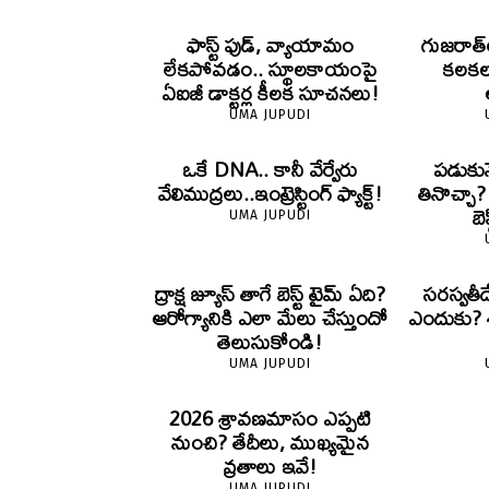
ఫాస్ట్ ఫుడ్, వ్యాయామం
గుజరాత్‌
లేకపోవడం.. స్థూలకాయంపై
కలకలం
ఏఐజీ డాక్టర్ల కీలక సూచనలు!
UMA JUPUDI
ఒకే DNA.. కానీ వేర్వేరు
పడుకున
వేలిముద్రలు..ఇంట్రెస్టింగ్ ఫ్యాక్ట్!
తినొచ్చా
బె
UMA JUPUDI
ద్రాక్ష జ్యూస్ తాగే బెస్ట్ టైమ్ ఏది?
సరస్వతీ
ఆరోగ్యానికి ఎలా మేలు చేస్తుందో
ఎందుకు? శా
తెలుసుకోండి!
UMA JUPUDI
2026 శ్రావణమాసం ఎప్పటి
నుంచి? తేదీలు, ముఖ్యమైన
వ్రతాలు ఇవే!
UMA JUPUDI