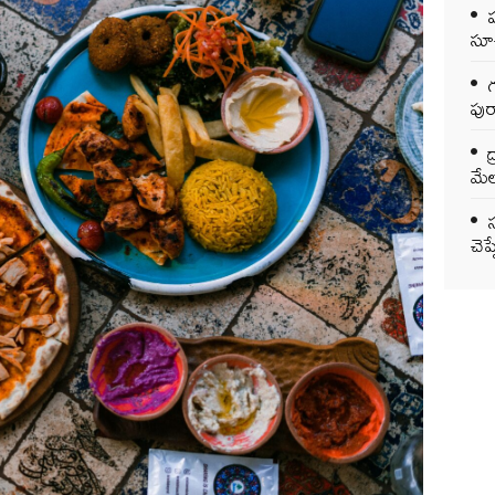
సూచ
గ
పుర
ద
మేల
చెప