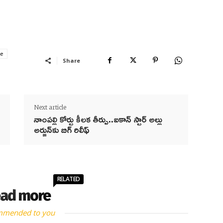
le
Share
Next article
నాంపల్లి కోర్టు కీలక తీర్పు..ఐకాన్ స్టార్ అల్లు
అర్జున్‌కు బిగ్ రిలీఫ్
RELATED
ad more
mmended to you