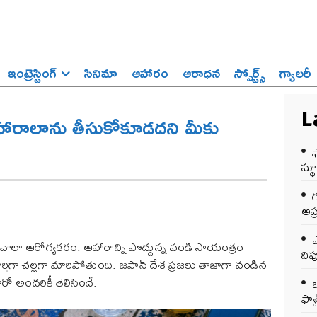
ఇంట్రెస్టింగ్‌
సినిమా
ఆహారం
ఆరాధన
స్పోర్ట్స్‌
గ్యాలరీ
హారాలాను తీసుకోకూడదని మీకు
L
స్థ
అప్
ఎ
చాలా ఆరోగ్యకరం. ఆహారాన్ని పొద్దున్న వండి సాయంత్రం
ని
తిగా చల్లగా మారిపోతుంది. జపాన్ దేశ ప్రజలు తాజాగా వండిన
ో అందరికీ తెలిసిందే.
ఒ
ఫ్యాక