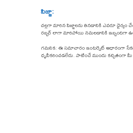
పిజ్జా:
చల్లగా మారిన పిజ్జాలను తినడానికి ఎవరూ ధైర్యం
రబ్బర్ లాగా మారిపోయి నమలడానికి ఇబ్బందిగా ఉంటు
గమనిక: ఈ సమాచారం ఇంటర్నెట్ ఆధారంగా సేక
ధృవీకరించడలేదు. పాటించే ముందు కచ్చితంగా మీ 