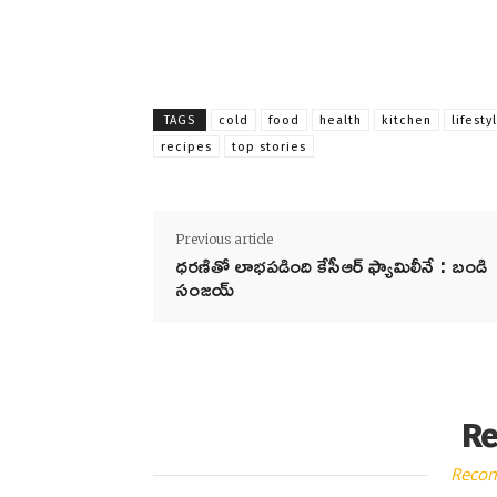
TAGS
cold
food
health
kitchen
lifesty
recipes
top stories
Previous article
ధరణితో లాభపడింది కేసీఆర్ ఫ్యామిలీనే : బండి
సంజయ్
Re
Reco