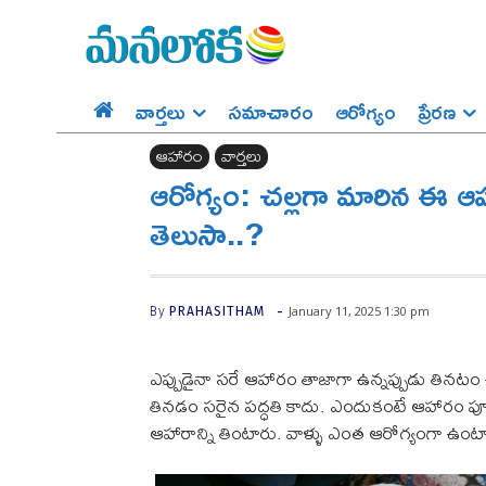
వార్తలు
సమాచారం
ఆరోగ్యం
ప్రేర‌ణ‌
ఆహారం
వార్తలు
ఆరోగ్యం: చల్లగా మారిన ఈ ఆ
తెలుసా..?
-
January 11, 2025 1:30 pm
By
PRAHASITHAM
ఎప్పుడైనా సరే ఆహారం తాజాగా ఉన్నప్పుడు తినటం 
తినడం సరైన పద్ధతి కాదు. ఎందుకంటే ఆహారం పూర్
ఆహారాన్ని తింటారు. వాళ్ళు ఎంత ఆరోగ్యంగా ఉంటార