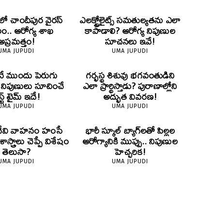
లో చాందీపుర వైరస్
ఎలక్ట్రోలైట్స్ సమతుల్యతను ఎలా
.. ఆరోగ్య శాఖ
కాపాడాలి? ఆరోగ్య నిపుణుల
అప్రమత్తం!
సూచనలు ఇవే!
UMA JUPUDI
UMA JUPUDI
ే ముందు పెరుగు
గర్భస్థ శిశువు భగవంతుడిని
? నిపుణులు సూచించే
ఎలా ప్రార్థిస్తాడు? పురాణాల్లోని
స్ట్ టైమ్ ఇదే!
అద్భుత వివరణ!
UMA JUPUDI
UMA JUPUDI
దేవి వాహనం హంసే
భారీ స్కూల్ బ్యాగ్‌లతో పిల్లల
స్త్రాలు చెప్పే విశేషం
ఆరోగ్యానికి ముప్పు.. నిపుణుల
తెలుసా?
హెచ్చరిక!
UMA JUPUDI
UMA JUPUDI