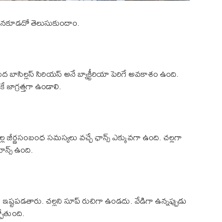
 తినకూడదో తెలుసుకుందాం.
 బాసిల్లస్ సిరియస్ అనే బ్యాక్టీరియా పెరిగే అవకాశం ఉంది.
ే జాగ్రత్తగా ఉండాలి.
ర్ణసంబంధ సమస్యలు వచ్చే ఛాన్స్ ఎక్కువగా ఉంది. చల్లగా
న్స్ ఉంది.
ఇష్టపడతారు. చల్లని సూప్ రుచిగా ఉండదు. వేడిగా ఉన్నప్పుడు
పోతుంది.