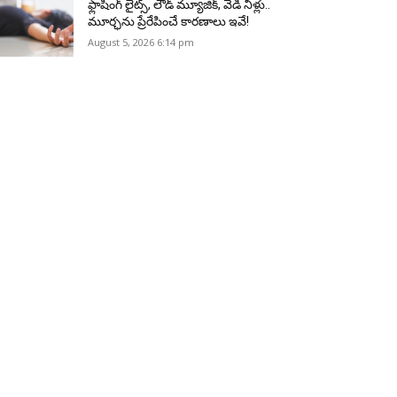
ఫ్లాషింగ్ లైట్స్, లౌడ్ మ్యూజిక్, వేడి నీళ్లు..
మూర్ఛను ప్రేరేపించే కారణాలు ఇవే!
August 5, 2026 6:14 pm