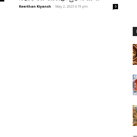
Keerthan Kiyansh
-
May 2, 2025 6:19 pm
0