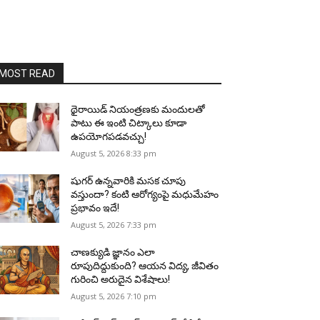
MOST READ
థైరాయిడ్ నియంత్రణకు మందులతో
పాటు ఈ ఇంటి చిట్కాలు కూడా
ఉపయోగపడవచ్చు!
August 5, 2026 8:33 pm
షుగర్ ఉన్నవారికి మసక చూపు
వస్తుందా? కంటి ఆరోగ్యంపై మధుమేహం
ప్రభావం ఇదే!
August 5, 2026 7:33 pm
చాణక్యుడి జ్ఞానం ఎలా
రూపుదిద్దుకుంది? ఆయన విద్య, జీవితం
గురించి అరుదైన విశేషాలు!
August 5, 2026 7:10 pm