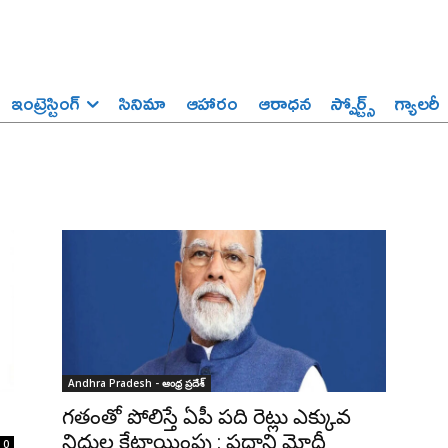
ఇంట్రెస్టింగ్‌
సినిమా
ఆహారం
ఆరాధన
స్పోర్ట్స్‌
గ్యాలరీ
Andhra Pradesh - ఆంధ్ర ప్రదేశ్‌
గతంతో పోలిస్తే ఏపీ పది రెట్లు ఎక్కువ
నిధుల కేటాయింపు : ప్రధాని మోదీ
0