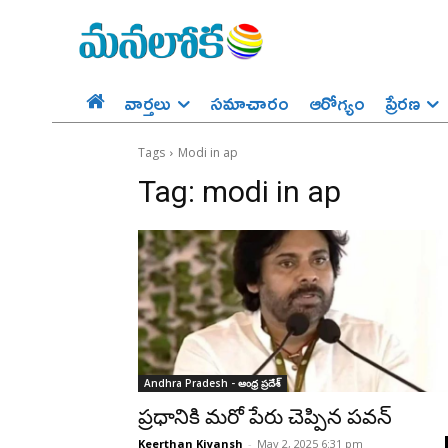
వార్తలు
సమాచారం
ఆరోగ్యం
ప్రేర‌ణ‌
Tags
Modi in ap
Tag:
modi in ap
Andhra Pradesh - ఆంధ్ర ప్రదేశ్‌
ప్రధానికి మరో పేరు చెప్పిన పవన్
Keerthan Kiyansh
-
May 2, 2025 6:31 pm