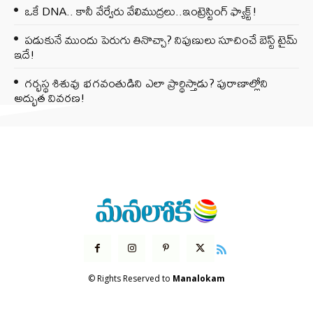
ఒకే DNA.. కానీ వేర్వేరు వేలిముద్రలు..ఇంట్రెస్టింగ్ ఫ్యాక్ట్!
పడుకునే ముందు పెరుగు తినొచ్చా? నిపుణులు సూచించే బెస్ట్ టైమ్
ఇదే!
గర్భస్థ శిశువు భగవంతుడిని ఎలా ప్రార్థిస్తాడు? పురాణాల్లోని
అద్భుత వివరణ!
© Rights Reserved to
Manalokam