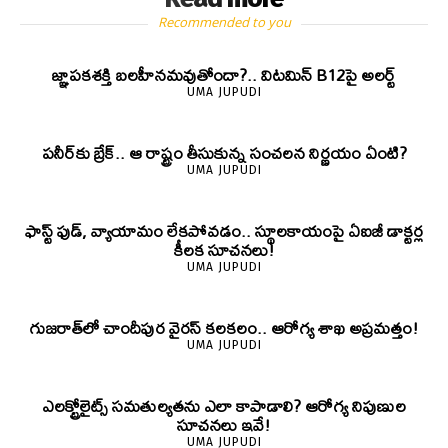
Recommended to you
జ్ఞాపకశక్తి బలహీనమవుతోందా?.. విటమిన్ B12పై అలర్ట్
UMA JUPUDI
పనీర్‌కు బ్రేక్.. ఆ రాష్ట్రం తీసుకున్న సంచలన నిర్ణయం ఏంటి?
UMA JUPUDI
ఫాస్ట్ ఫుడ్, వ్యాయామం లేకపోవడం.. స్థూలకాయంపై ఏఐజీ డాక్టర్ల
కీలక సూచనలు!
UMA JUPUDI
గుజరాత్‌లో చాందీపుర వైరస్ కలకలం.. ఆరోగ్య శాఖ అప్రమత్తం!
UMA JUPUDI
ఎలక్ట్రోలైట్స్ సమతుల్యతను ఎలా కాపాడాలి? ఆరోగ్య నిపుణుల
సూచనలు ఇవే!
UMA JUPUDI