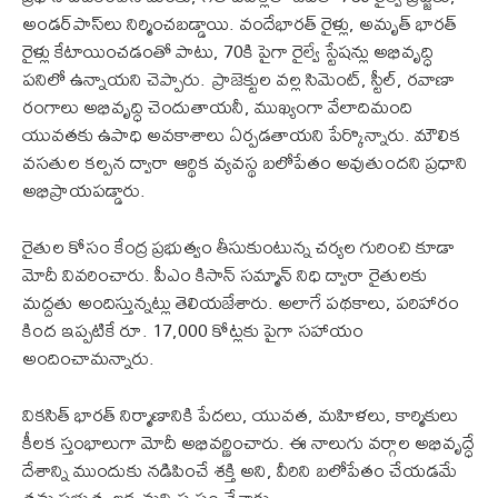
అండర్‌పాస్‌లు నిర్మించబడ్డాయి. వందేభారత్‌ రైళ్లు, అమృత్‌ భారత్‌
రైళ్లు కేటాయించడంతో పాటు, 70కి పైగా రైల్వే స్టేషన్లు అభివృద్ధి
పనిలో ఉన్నాయని చెప్పారు. ప్రాజెక్టుల వల్ల సిమెంట్‌, స్టీల్‌, రవాణా
రంగాలు అభివృద్ధి చెందుతాయనీ, ముఖ్యంగా వేలాదిమంది
యువతకు ఉపాధి అవకాశాలు ఏర్పడతాయని పేర్కొన్నారు. మౌలిక
వసతుల కల్పన ద్వారా ఆర్థిక వ్యవస్థ బలోపేతం అవుతుందని ప్రధాని
అభిప్రాయపడ్డారు.
రైతుల కోసం కేంద్ర ప్రభుత్వం తీసుకుంటున్న చర్యల గురించి కూడా
మోదీ వివరించారు. పీఎం కిసాన్ సమ్మాన్ నిధి ద్వారా రైతులకు
మద్దతు అందిస్తున్నట్లు తెలియజేశారు. అలాగే పథకాలు, పరిహారం
కింద ఇప్పటికే రూ. 17,000 కోట్లకు పైగా సహాయం
అందించామన్నారు.
వికసిత్ భారత్ నిర్మాణానికి పేదలు, యువత, మహిళలు, కార్మికులు
కీలక స్తంభాలుగా మోదీ అభివర్ణించారు. ఈ నాలుగు వర్గాల అభివృద్ధే
దేశాన్ని ముందుకు నడిపించే శక్తి అని, వీరిని బలోపేతం చేయడమే
తమ ప్రభుత్వ లక్ష్యమని స్పష్టం చేశారు.