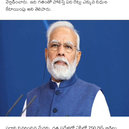
వెల్లడించారు. ఇది గతంతో పోలిస్తే పది రెట్లు ఎక్కువ నిధుల
కేటాయింపు అని తెలిపారు.
ప్రధాని వివరించిన మేరకు, గత పదేళ్లలో ఏపీలో 750 రైల్వే బ్రిడ్జిలు,