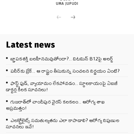
UMA JUPUDI
Latest news
జ్ఞాపకశక్తి బలహీనమవుతోందా?.. విటమిన్ B12పై అలర్ట్
పనీర్‌కు బ్రేక్.. ఆ రాష్ట్రం తీసుకున్న సంచలన నిర్ణయం ఏంటి?
ఫాస్ట్ ఫుడ్, వ్యాయామం లేకపోవడం.. స్థూలకాయంపై ఏఐజీ
డాక్టర్ల కీలక సూచనలు!
గుజరాత్‌లో చాందీపుర వైరస్ కలకలం.. ఆరోగ్య శాఖ
అప్రమత్తం!
ఎలక్ట్రోలైట్స్ సమతుల్యతను ఎలా కాపాడాలి? ఆరోగ్య నిపుణుల
సూచనలు ఇవే!