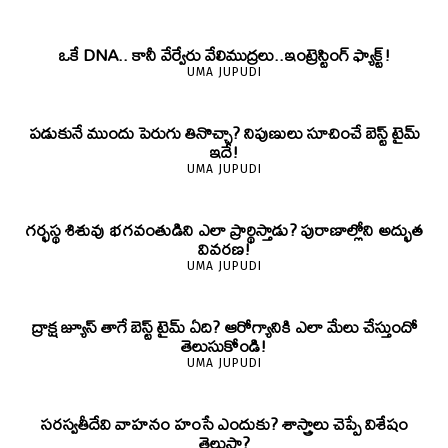
ఒకే DNA.. కానీ వేర్వేరు వేలిముద్రలు..ఇంట్రెస్టింగ్ ఫ్యాక్ట్!
UMA JUPUDI
పడుకునే ముందు పెరుగు తినొచ్చా? నిపుణులు సూచించే బెస్ట్ టైమ్
ఇదే!
UMA JUPUDI
గర్భస్థ శిశువు భగవంతుడిని ఎలా ప్రార్థిస్తాడు? పురాణాల్లోని అద్భుత
వివరణ!
UMA JUPUDI
ద్రాక్ష జ్యూస్ తాగే బెస్ట్ టైమ్ ఏది? ఆరోగ్యానికి ఎలా మేలు చేస్తుందో
తెలుసుకోండి!
UMA JUPUDI
సరస్వతీదేవి వాహనం హంసే ఎందుకు? శాస్త్రాలు చెప్పే విశేషం
తెలుసా?