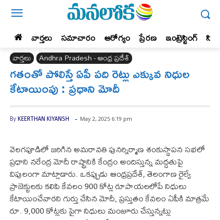
వార్తలు
సమాచారం
ఆరోగ్యం
ప్రేర‌ణ‌
ఇంట్రెస్టింగ్‌
సిన
వార్తలు
Andhra Pradesh - ఆంధ్ర ప్రదేశ్‌
గతంతో పోలిస్తే ఏపీ పది రెట్లు ఎక్కువ నిధుల
కేటాయింపు : ప్రధాని మోదీ
-
May 2, 2025 6:19 pm
By
KEERTHAN KIYANSH
వెలగపూడిలో జరిగిన అమరావతి పునర్నిర్మాణ శంకుస్థాపన సభలో
ప్రధాని నరేంద్ర మోదీ రాష్ట్రానికి కేంద్రం అందిస్తున్న మద్దతుపై
విపులంగా మాట్లాడారు. ఒకప్పుడు ఆంధ్రప్రదేశ్‌, తెలంగాణ రైల్వే
ప్రాజెక్టులకు కలిపి కేవలం 900 కోట్ల రూపాయలలోపే నిధులు
కేటాయించేవారని గుర్తు చేసిన మోదీ, ప్రస్తుతం కేవలం ఏపీకి మాత్రమే
రూ. 9,000 కోట్లకు పైగా నిధులు మంజూరు చేస్తున్నట్లు