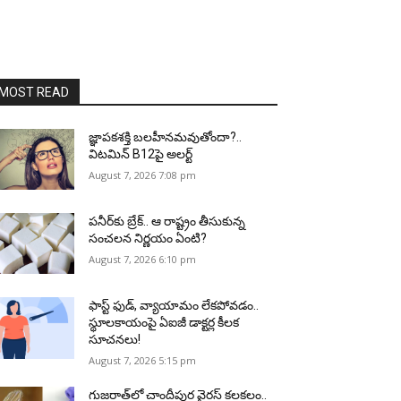
MOST READ
జ్ఞాపకశక్తి బలహీనమవుతోందా?..
విటమిన్ B12పై అలర్ట్
August 7, 2026 7:08 pm
పనీర్‌కు బ్రేక్.. ఆ రాష్ట్రం తీసుకున్న
సంచలన నిర్ణయం ఏంటి?
August 7, 2026 6:10 pm
ఫాస్ట్ ఫుడ్, వ్యాయామం లేకపోవడం..
స్థూలకాయంపై ఏఐజీ డాక్టర్ల కీలక
సూచనలు!
August 7, 2026 5:15 pm
గుజరాత్‌లో చాందీపుర వైరస్ కలకలం..