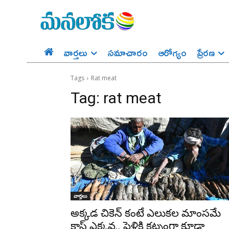
వార్తలు
సమాచారం
ఆరోగ్యం
ప్రేర‌ణ‌
Tags
Rat meat
Tag:
rat meat
వార్తలు
అక్కడ చికెన్‌ కంటే ఎలుకల మాంసమే
కాస్ట్‌ ఎక్కవ.. పెళ్లికి కట్నంగా కూడా