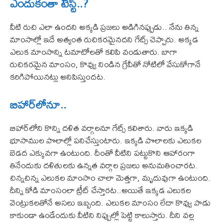
ఎందుకంతా టేస్ట్..?
వీటి రుచి ఎలా ఉందని అక్కడి ప్రజలు అడిగినప్పుడు.. నేను తిన్న
మాంసాల్లో ఇదే అత్యంత రుచికరమైనదని గేట్స్ చెప్పారు. అక్కడ
ఎలుక మాంసాన్ని టమాటోలతో కలిపి వండుతారు. బాగా
రుచికరమైన మాంసం, కొవ్వు నిండిన గ్రేవీతో నోటిలో వేసుకోగానే
కరిగిపోయినట్లు అనిపిస్తుందట.
బిహార్‌లోనూ..
బిహార్‌లోని కొన్ని దళిత వర్గాలనూ గేట్స్ కలిశారు. వారు ఇక్కడి
భూసాముల పొలాల్లో పనిచేస్తుంటారు. ఇక్కడి పొలాలకు ఎలుకల
బెడద ఎక్కువగా ఉంటుంది. దీంతో వీటిని పట్టుకొని ఆహారంగా
తినేందుకు దళితులకు ఉన్నత వర్గాల ప్రజలు అనుమతించారట.
చిన్నచిన్న ఎలుకల మాంసాం చాలా మెత్తగా, మృదువుగా ఉంటుంది.
దీన్ని కోడి మాంసంలా ట్రీట్‌ చేస్తారట..అయితే ఇక్కడ ఎలుకల
వెంట్రుకలతోనే అసలు ఇబ్బంది. ఎలుకల మాంసం లేదా కొవ్వు పాడు
కాకుండా ఉండేందుకు వీటిని నిప్పుల్లో పెట్టి కాలుస్తారు. దీని వల్ల