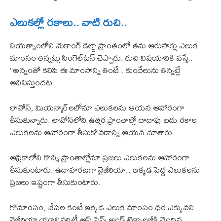
ఎలుకల్లో రకాలు.. వాటి రుచి..
వియత్నాంలోని మెకాంగ్ డెల్టా ప్రాంతంలో తను ఆరుసార్లు ఎలుక
మాంసం తిన్నట్లు సింగెల్‌టన్ చెప్పారు. రుచి విషయానికి వస్తే..
‘‘అన్నంతో కలిపి ఈ మాంసాన్ని తింటే.. కుందేలును తిన్నట్లే
అనిపిస్తుందట.
లావోస్‌, మియన్మార్‌లలోనూ ఎలుకలను ఆయన ఆహారంగా
తీసుకున్నారు. లావోస్‌లోని ఉత్తర ప్రాంతాల్లో దాదాపు ఐదు రకాల
ఎలుకలను ఆహారంగా తీసుకోవడాన్ని ఆయన చూశారు.
ఆఫ్రికాలోని కొన్ని ప్రాంతాల్లోనూ ప్రజలు ఎలుకలను ఆహారంగా
తీసుకుంటారు. ఉదాహరణగా నైజీరియా.. ఇక్కడ పెద్ద ఎలుకలను
ప్రజలు ఇష్టంగా తీసుకుంటారు.
గోమాంసం, చేపల కంటే ఇక్కడ ఎలుక మాంసం ధర ఎక్కువని
నైజీరియా యూనివర్సిటీ ఆఫ్ సైన్స్ అండ్ టెక్నాలజీకి చెందిన