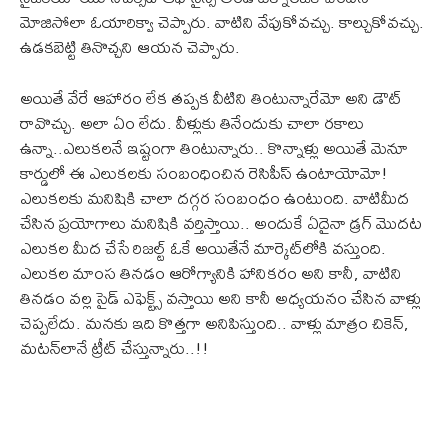
మోజిసోలా ఓయారిక్వా చెప్పారు. వాటిని వేపుకోవచ్చు. కాల్చుకోవచ్చు.
ఉడకబెట్టి తినొచ్చని ఆయన చెప్పారు.
అయితే వేరే ఆహారం లేక తప్పక వీటిని తింటున్నారేమో అని డౌట్‌
రావొచ్చు. అలా ఏం లేదు. వీళ్లుకు తినేందుకు చాలా రకాలు
ఉన్నా..ఎలుకలనే ఇష్టంగా తింటున్నారు.. కొన్నాళ్లు అయితే మెనూ
కార్డులో ఈ ఎలుకలకు సంబంధించిన రెసిపీస్‌ ఉంటాయోమో!
ఎలుకలకు మనిషికి చాలా దగ్గర సంబంధం ఉంటుంది. వాటిమీద
చేసిన ప్రయోగాలు మనిషికి వర్తిస్తాయి.. అందుకే ఏదైనా డ్రగ్‌ మొదట
ఎలుకల మీద చేసే రిజల్ట్‌ ఓకే అయితేనే మార్కెట్‌లోకి వస్తుంది.
ఎలుకల మాంస తినడం ఆరోగ్యానికి హానికరం అని కానీ, వాటిని
తినడం వల్ల సైడ్‌ ఎఫెక్ట్స్‌ వస్తాయి అని కానీ అధ్యయనం చేసిన వాళ్లు
చెప్పలేదు. మనకు ఇది కొత్తగా అనిపిస్తుంది.. వాళ్లు మాత్రం చికెన్‌,
మటన్‌లానే ట్రీట్‌ చేస్తున్నారు..!!