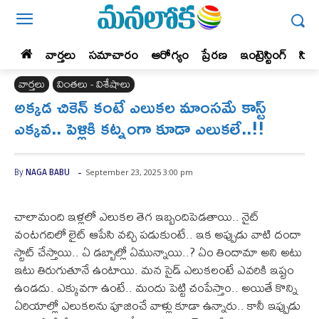
వార్తలు
సమాచారం
ఆరోగ్యం
ప్రేర‌ణ‌
ఇంట్రెస్టింగ్‌
సిన
వార్తలు
వింతలు - విశేషాలు
అక్కడ చికెన్‌ కంటే ఎలుకల మాంసమే కాస్ట్‌
ఎక్కవ.. పెళ్లికి కట్నంగా కూడా ఎలుకలే..!!
-
September 23, 2025 3:00 pm
By
NAGA BABU
చాలామంది ఇళ్లలో ఎలుకల తెగ ఇబ్బందిపెడతాయి.. నైట్‌
వంటగదిలో లైట్‌ ఆపేసి వచ్చి పడుకుంటే.. ఇక అప్పుడు వాటి దందా
స్టాట్‌ చేస్తాయి.. ఏ డబ్బాల్లో ఏమున్నాయి..? ఏం తిందామా అని అటు
ఇటు తిరుగుతూనే ఉంటాయి. మన సైడ్‌ ఎలుకలంటే ఎవరికి ఇష్టం
ఉండదు. ఎక్కువగా ఉంటే.. మందు పెట్టి చంపేస్తాం.. అయితే కొన్ని
ఏరియాల్లో ఎలుకలను పూజించే వాళ్లు కూడా ఉన్నారు.. కానీ ఇప్పుడు