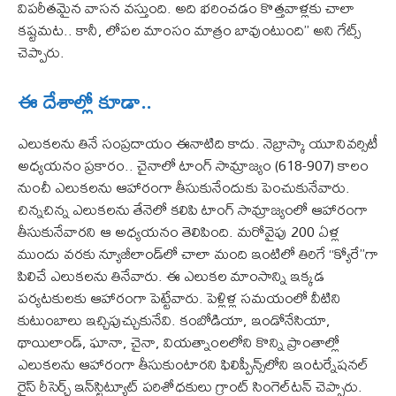
విపరీతమైన వాసన వస్తుంది. అది భరించడం కొత్తవాళ్లకు చాలా
కష్టమట.. కానీ, లోపల మాంసం మాత్రం బావుంటుంది’’ అని గేట్స్
చెప్పారు.
ఈ దేశాల్లో కూడా..
ఎలుకలను తినే సంప్రదాయం ఈనాటిది కాదు. నెబ్రాస్కా యూనివర్సిటీ
అధ్యయనం ప్రకారం.. చైనాలో టాంగ్ సామ్రాజ్యం (618-907) కాలం
నుంచీ ఎలుకలను ఆహారంగా తీసుకునేందుకు పెంచుకునేవారు.
చిన్నచిన్న ఎలుకలను తేనెలో కలిపి టాంగ్ సామ్రాజ్యంలో ఆహారంగా
తీసుకునేవారని ఆ అధ్యయనం తెలిపింది. మరోవైపు 200 ఏళ్ల
ముందు వరకు న్యూజీలాండ్‌లో చాలా మంది ఇంటిలో తిరిగే ‘‘క్యోరే’’గా
పిలిచే ఎలుకలను తినేవారు. ఈ ఎలుకల మాంసాన్ని ఇక్కడ
పర్యటకులకు ఆహారంగా పెట్టేవారు. పెళ్లిళ్ల సమయంలో వీటిని
కుటుంబాలు ఇచ్చిపుచ్చుకునేవి. కంబోడియా, ఇండోనేసియా,
థాయిలాండ్, ఘానా, చైనా, వియత్నాంలలోని కొన్ని ప్రాంతాల్లో
ఎలుకలను ఆహారంగా తీసుకుంటారని ఫిలిప్పీన్స్‌లోని ఇంటర్నేషనల్
రైస్ రీసెర్చ్ ఇన్‌స్టిట్యూట్ పరిశోధకులు గ్రాంట్ సింగెల్‌టన్ చెప్పారు.