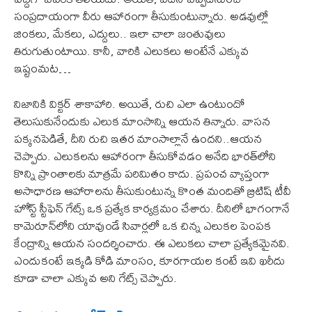
సంప్రదాయంగా వీరు ఆహారంగా తీసుకుంటున్నారు. అడవుల్లో
జింకలు, మేకలు, ఎద్దులు.. ఇలా చాలా జంతువులు
తిరుగుతుంటాయి. కానీ, వారికి ఎలుకలు అంటేనే ఎక్కువ
ఇష్టంమట…
నిజానికి విక్టర్ శాకాహారి. అయితే, రుచి ఎలా ఉంటుందో
తెలుసుకునేందుకు ఎలుక మాంసాన్ని ఆయన తిన్నారు. వాసన
పక్కనపెడితే, దీని రుచి ఇతర మాంసాల్లానే ఉందని..ఆయన
చెప్పారు. ఎలుకలను ఆహారంగా తీసుకోవడం అనేది భారత్‌లోని
కొన్ని ప్రాంతాలకు మాత్రమే పరిమితం కాదు. ప్రపంచ వ్యాప్తంగా
అసాధారణ ఆహారాలను తీసుకుంటున్న కొంత మందితో బ్రిటిష్ టీవీ
హోస్ట్ స్టీఫెన్ గేట్స్ ఒక ప్రత్యేక కార్యక్రమం చేశారు. దీనిలో భాగంగానే
కామెరూన్‌లోని యావుండే సివార్లలో ఒక చిన్న ఎలుకల పెంపక
కేంద్రాన్ని ఆయన సందర్శించారు. ఈ ఎలుకలు చాలా ప్రత్యేకమైనవి.
ఎందుకంటే ఇక్కడి కోడి మాంసం, కూరగాయల కంటే ఇవి ఖరీదు
కూడా చాలా ఎక్కువ అని గేట్స్ చెప్పారు.