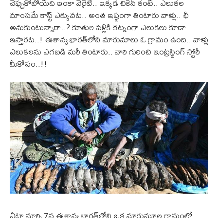
చెప్పుకోబోయేది ఇంకా వెరైటీ.. ఇక్కడ చికెన్‌ కంటే.. ఎలుకల
మాంసమే కాస్ట్‌ ఎక్కువట.. అంత ఇష్టంగా తింటారు వాళ్లు.. ఛీ
అనుకుంటున్నారా..? కూతురి పెళ్లికి కట్నంగా ఎలుకలు కూడా
ఇస్తారట..! ఈశాన్య భారత్‌లోని మారుమాలు ఓ గ్రామం ఉంది.. వాళ్లు
ఎలుకలను ఎగబడి మరీ తింటారు.. వారి గురించి ఇంట్రస్టింగ్‌ స్టోరీ
మీకోసం..!!
ఏటా మార్చి 7న ఈశాన్య భారత్‌లోని ఒక మారుమూల గ్రామంలో