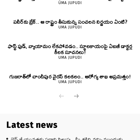
UMA JUPUDI
పనీర్‌కు బ్రేక్.. ఆ రాష్ట్రం తీసుకున్న సంచలన నిర్ణయం ఏంటి?
UMA JUPUDI
ఫాస్ట్ ఫుడ్, వ్యాయామం లేకపోవడం.. స్థూలకాయంపై ఏఐజీ డాక్టర్ల
కీలక సూచనలు!
UMA JUPUDI
గుజరాత్‌లో చాందీపుర వైరస్ కలకలం.. ఆరోగ్య శాఖ అప్రమత్తం!
UMA JUPUDI
Latest news
జెన్‌ జీ యువతకు ప్రధాని పిలుపు.. మీ శక్తిని నమ్మి ముందుకు