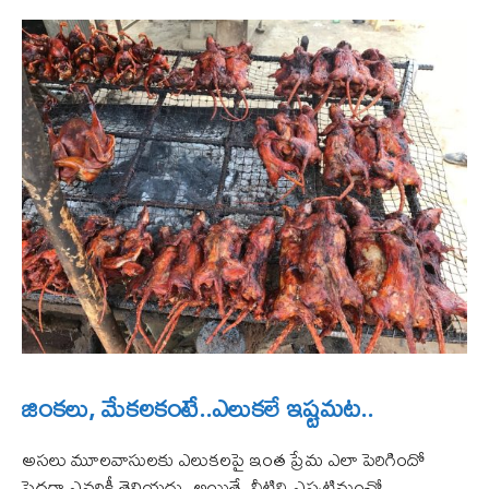
జింకలు, మేకలకంటే..ఎలుకలే ఇష్టమట..
అసలు మూలవాసులకు ఎలుకలపై ఇంత ప్రేమ ఎలా పెరిగిందో
పెద్దగా ఎవరికీ తెలియదు. అయితే, వీటిని ఎప్పటినుంచో