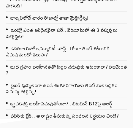
సాగండి!
బాల్కనీలోనే వారం రోజుల్లో తాజా మైక్రోగ్రీన్స్‌!
ఇంట్లో ఎంత ఖరీదైనవైనా సరే.. బెడ్‌రూమ్‌లో ఈ 3 వస్తువులు
పెట్టొద్దట!
ఉసిరికాయతో ఇమ్యూనిటీ బూస్ట్‌.. రోజూ తింటే శరీరానికి
ఏమవుతుందో తెలుసా?
బుధ గ్రహం బలహీనతతో పిల్లల చదువుకు ఆటంకాలా? నిజమెంత
?
ఫైబర్‌ పుష్కలంగా ఉండే ఈ కూరగాయలు తింటే మలబద్ధకం
సమస్య తగ్గొచ్చు!
జ్ఞాపకశక్తి బలహీనమవుతోందా?.. విటమిన్ B12పై అలర్ట్
పనీర్‌కు బ్రేక్.. ఆ రాష్ట్రం తీసుకున్న సంచలన నిర్ణయం ఏంటి?