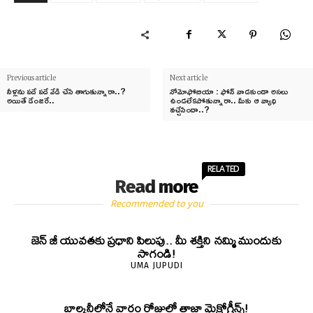
Previous article
Next article
నీళ్లను పదే పదే వేడి చేసి తాగుతున్నారా..?
నోమోఫోబియా : ఫోన్‌ వాడకుండా అసలు
అయితే డేంజరే..
ఉండలేకపోతున్నారా.. మీకు ఆ వ్యాధి
వచ్చేసిందా..?
RELATED
Read more
Recommended to you
జెన్‌ జీ యువతకు ప్రధాని పిలుపు.. మీ శక్తిని నమ్మి ముందుకు
సాగండి!
UMA JUPUDI
బాల్కనీలోనే వారం రోజుల్లో తాజా మైక్రోగ్రీన్స్‌!