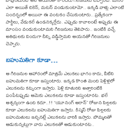
ఎలా అయితే చికెన్‌, మటన్‌ వండుకుంటామో.. ఇక్కడి వాళ్లు ఎలాంటి
సందర్భంలో అయినా ఈ వంటకం చేసుకుంటారు.. ప్రత్యేకంగా
పార్టీలు, వేడుకలే ఉండనక్కర్లేదు. ఎప్పుడు కావాలంటే అప్పుడు ఈ
మాంసం వండుకుంటామని గిరిజనులు తెలిపారు.. ఇంటికి వచ్చే
అతిథులకు విందుగా దీన్ని వడ్డిస్తామని ఆయనతో గిరిజనులు
చెప్పారు.
బహుమతిగా కూడా…
ఆ గిరిజనుల ఆహారంలో మాత్రమే ఎలుకలు భాగం కాదు, వీటిని
బహుమతిగా కూడా ఇస్తుంటారు. ఇక్కడ కొంత మంది పెళ్లిళ్లలో
ఎలుకలను కట్నంగా ఇస్తారు. పెళ్లి కూతురిని అత్తారింటికి
పంపేటప్పుడు ఆమెకు ఎలుకలను కూడా ఇస్తుంటారట. భలే
ఆశ్చర్యంగా ఉంది కదూ..!! ‘‘యూనంగ్ ఆరాన్’’ రోజున పిల్లలకు
కూడా ఎలుకలను బహుమతిగా ఇస్తారు. కిస్మస్ రోజు పిల్లలకు
బహుమతులు ఇచ్చినట్లే ఎలుకలను వారికి ఇస్తారు. బొమ్మలతో
ఆడుకున్నట్లుగా వారు ఎలుకలతో ఆడుకుంటారట..