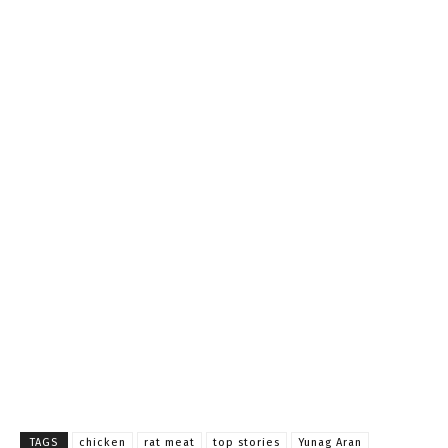
TAGS
chicken
rat meat
top stories
Yunag Aran