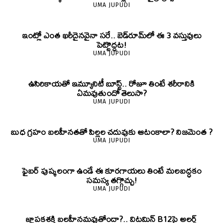
UMA JUPUDI
ఇంట్లో ఎంత ఖరీదైనవైనా సరే.. బెడ్‌రూమ్‌లో ఈ 3 వస్తువులు
పెట్టొద్దట!
UMA JUPUDI
ఉసిరికాయతో ఇమ్యూనిటీ బూస్ట్‌.. రోజూ తింటే శరీరానికి
ఏమవుతుందో తెలుసా?
UMA JUPUDI
బుధ గ్రహం బలహీనతతో పిల్లల చదువుకు ఆటంకాలా? నిజమెంత ?
UMA JUPUDI
ఫైబర్‌ పుష్కలంగా ఉండే ఈ కూరగాయలు తింటే మలబద్ధకం
సమస్య తగ్గొచ్చు!
UMA JUPUDI
జ్ఞాపకశక్తి బలహీనమవుతోందా?.. విటమిన్ B12పై అలర్ట్