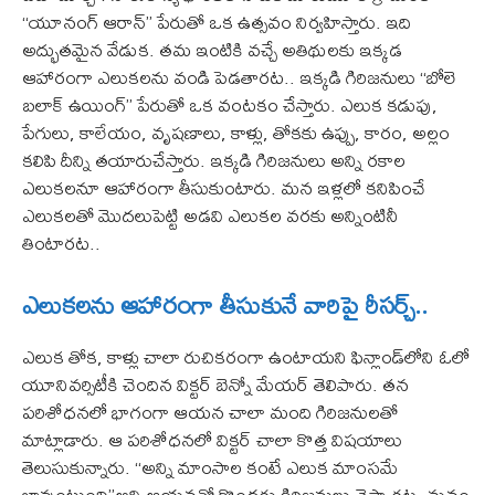
‘‘యూనంగ్ ఆరాన్’’ పేరుతో ఒక ఉత్సవం నిర్వహిస్తారు. ఇది
అద్భుతమైన వేడుక. తమ ఇంటికి వచ్చే అతిథులకు ఇక్కడ
ఆహారంగా ఎలుకలను వండి పెడతారట.. ఇక్కడి గిరిజనులు ‘‘బోలె
బలాక్ ఉయింగ్’’ పేరుతో ఒక వంటకం చేస్తారు. ఎలుక కడుపు,
పేగులు, కాలేయం, వృషణాలు, కాళ్లు, తోకకు ఉప్పు, కారం, అల్లం
కలిపి దీన్ని తయారుచేస్తారు. ఇక్కడి గిరిజనులు అన్ని రకాల
ఎలుకలనూ ఆహారంగా తీసుకుంటారు. మన ఇళ్లలో కనిపించే
ఎలుకలతో మొదలుపెట్టి అడవి ఎలుకల వరకు అన్నింటినీ
తింటారట..
ఎలుకలను ఆహారంగా తీసుకునే వారిపై రీసర్చ్‌..
ఎలుక తోక, కాళ్లు చాలా రుచికరంగా ఉంటాయని ఫిన్లాండ్‌లోని ఓలో
యూనివర్సిటీకి చెందిన విక్టర్ బెన్నో మేయర్ తెలిపారు. తన
పరిశోధనలో భాగంగా ఆయన చాలా మంది గిరిజనులతో
మాట్లాడారు. ఆ పరిశోధనలో విక్టర్ చాలా కొత్త విషయాలు
తెలుసుకున్నారు. ‘‘అన్ని మాంసాల కంటే ఎలుక మాంసమే
బావుంటుంది’’అని ఆయనతో కొందరు గిరిజనులు చెప్పారట. మనం