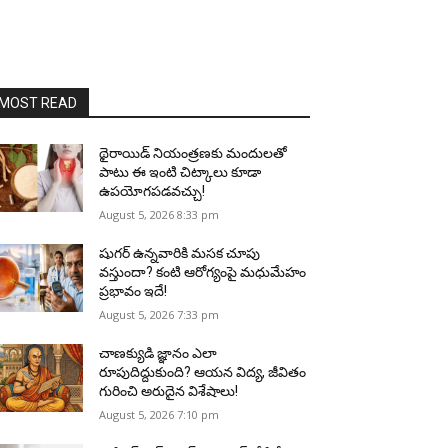
MOST READ
థైరాయిడ్ నియంత్రణకు మందులతో
పాటు ఈ ఇంటి చిట్కాలు కూడా
ఉపయోగపడవచ్చు!
August 5, 2026 8:33 pm
షుగర్ ఉన్నవారికి మసక చూపు
వస్తుందా? కంటి ఆరోగ్యంపై మధుమేహం
ప్రభావం ఇదే!
August 5, 2026 7:33 pm
చాణక్యుడి జ్ఞానం ఎలా
రూపుదిద్దుకుంది? ఆయన విద్య, జీవితం
గురించి అరుదైన విశేషాలు!
August 5, 2026 7:10 pm