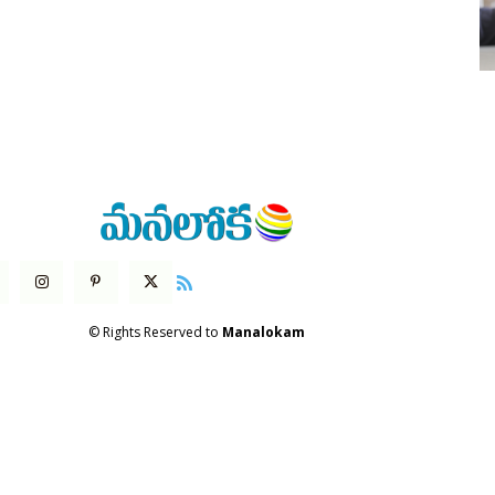
© Rights Reserved to
Manalokam