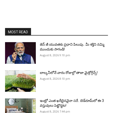
MOST READ
జెన్‌ జీ యువతకు ప్రధాని పిలుపు.. మీ శక్తిని నమ్మి
ముందుకు సాగండి!
August 8, 2026 9:10 pm
బాల్కనీలోనే వారం రోజుల్లో తాజా మైక్రోగ్రీన్స్‌!
August 8, 2026 8:10 pm
ఇంట్లో ఎంత ఖరీదైనవైనా సరే.. బెడ్‌రూమ్‌లో ఈ 3
వస్తువులు పెట్టొద్దట!
August 8, 2026 7:44 pm