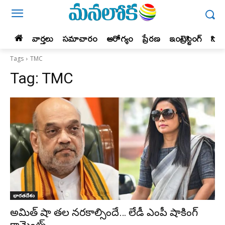
వార్తలు
సమాచారం
ఆరోగ్యం
ప్రేర‌ణ‌
ఇంట్రెస్టింగ్‌
సిన
Tags
TMC
Tag:
TMC
భారతదేశం
అమిత్ షా తల నరకాల్సిందే… లేడీ ఎంపీ షాకింగ్