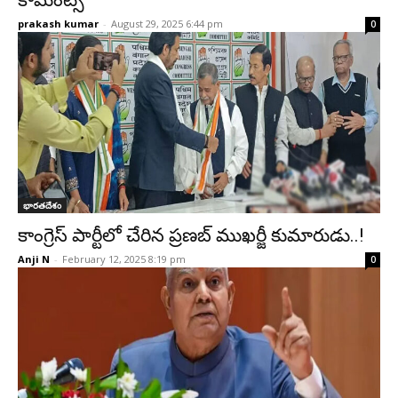
కామెంట్స్
prakash kumar
-
August 29, 2025 6:44 pm
0
భారతదేశం
కాంగ్రెస్ పార్టీలో చేరిన ప్రణబ్ ముఖర్జీ కుమారుడు..!
Anji N
-
February 12, 2025 8:19 pm
0