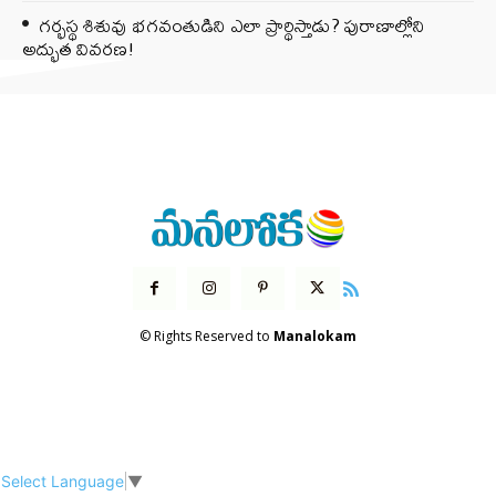
గర్భస్థ శిశువు భగవంతుడిని ఎలా ప్రార్థిస్తాడు? పురాణాల్లోని
అద్భుత వివరణ!
© Rights Reserved to
Manalokam
Select Language
▼