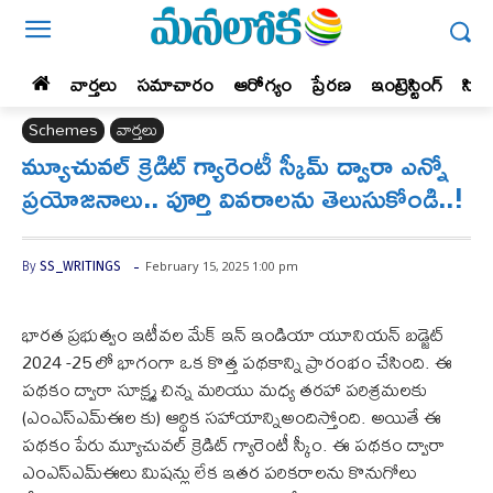
వార్తలు
సమాచారం
ఆరోగ్యం
ప్రేర‌ణ‌
ఇంట్రెస్టింగ్‌
సిన
Schemes
వార్తలు
మ్యూచువల్ క్రెడిట్ గ్యారెంటీ స్కీమ్‌ ద్వారా ఎన్నో
ప్రయోజనాలు.. పూర్తి వివరాలను తెలుసుకోండి..!
-
February 15, 2025 1:00 pm
By
SS_WRITINGS
భారత ప్రభుత్వం ఇటీవల మేక్ ఇన్ ఇండియా యూనియన్ బడ్జెట్
2024 -25 లో భాగంగా ఒక కొత్త పథకాన్ని ప్రారంభం చేసింది. ఈ
పథకం ద్వారా సూక్ష్మ చిన్న మరియు మధ్య తరహా పరిశ్రమలకు
(ఎంఎస్ఎమ్ఈల కు) ఆర్థిక సహాయాన్నిఅందిస్తోంది. అయితే ఈ
పథకం పేరు మ్యూచువల్ క్రెడిట్ గ్యారెంటీ స్కీం. ఈ పథకం ద్వారా
ఎంఎస్ఎమ్ఈలు మిషన్లు లేక ఇతర పరికరాలను కొనుగోలు