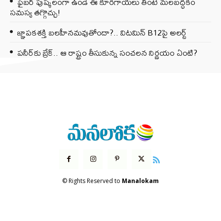
ఫైబర్‌ పుష్కలంగా ఉండే ఈ కూరగాయలు తింటే మలబద్ధకం
సమస్య తగ్గొచ్చు!
జ్ఞాపకశక్తి బలహీనమవుతోందా?.. విటమిన్ B12పై అలర్ట్
పనీర్‌కు బ్రేక్.. ఆ రాష్ట్రం తీసుకున్న సంచలన నిర్ణయం ఏంటి?
© Rights Reserved to
Manalokam