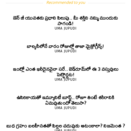
Recommended to you
జెన్‌ జీ యువతకు ప్రధాని పిలుపు.. మీ శక్తిని నమ్మి ముందుకు
సాగండి!
UMA JUPUDI
బాల్కనీలోనే వారం రోజుల్లో తాజా మైక్రోగ్రీన్స్‌!
UMA JUPUDI
ఇంట్లో ఎంత ఖరీదైనవైనా సరే.. బెడ్‌రూమ్‌లో ఈ 3 వస్తువులు
పెట్టొద్దట!
UMA JUPUDI
ఉసిరికాయతో ఇమ్యూనిటీ బూస్ట్‌.. రోజూ తింటే శరీరానికి
ఏమవుతుందో తెలుసా?
UMA JUPUDI
బుధ గ్రహం బలహీనతతో పిల్లల చదువుకు ఆటంకాలా? నిజమెంత ?
UMA JUPUDI