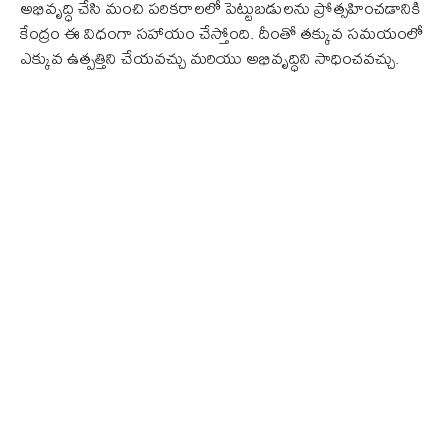
అభివృద్ధి చేసి మంచి పరికరాలలో పెట్టుబడులను ప్రోత్సహించడానికి
కేంద్రం ఈ విధంగా సహాయం చేస్తోంది. దీంతో తక్కువ సమయంలో
ఎక్కువ ఉత్పత్తిని చేయవచ్చు మరియు అభివృద్ధిని సాధించవచ్చు.