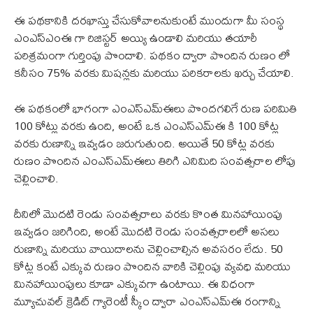
ఈ పథకానికి దరఖాస్తు చేసుకోవాలనుకుంటే ముందుగా మీ సంస్థ
ఎంఎస్ఎంఈ గా రిజిస్టర్ అయ్యి ఉండాలి మరియు తయారీ
పరిశ్రమంగా గుర్తింపు పొందాలి. పథకం ద్వారా పొందిన రుణం లో
కనీసం 75% వరకు మిషన్లకు మరియు పరికరాలకు ఖర్చు చేయాలి.
ఈ పథకంలో భాగంగా ఎంఎస్ఎమ్ఈలు పొందగలిగే రుణ పరిమితి
100 కోట్లు వరకు ఉంది, అంటే ఒక ఎంఎస్ఎమ్ఈ కి 100 కోట్ల
వరకు రుణాన్ని ఇవ్వడం జరుగుతుంది. అయితే 50 కోట్ల వరకు
రుణం పొందిన ఎంఎస్ఎమ్ఈలు తిరిగి ఎనిమిది సంవత్సరాల లోపు
చెల్లించాలి.
దీనిలో మొదటి రెండు సంవత్సరాలు వరకు కొంత మినహాయింపు
ఇవ్వడం జరిగింది, అంటే మొదటి రెండు సంవత్సరాలలో అసలు
రుణాన్ని మరియు వాయిదాలను చెల్లించాల్సిన అవసరం లేదు. 50
కోట్ల కంటే ఎక్కువ రుణం పొందిన వారికి చెల్లింపు వ్యవధి మరియు
మినహాయింపులు కూడా ఎక్కువగా ఉంటాయి. ఈ విధంగా
మ్యూచువల్ క్రెడిట్ గ్యారెంటీ స్కీం ద్వారా ఎంఎస్ఎమ్ఈ రంగాన్ని