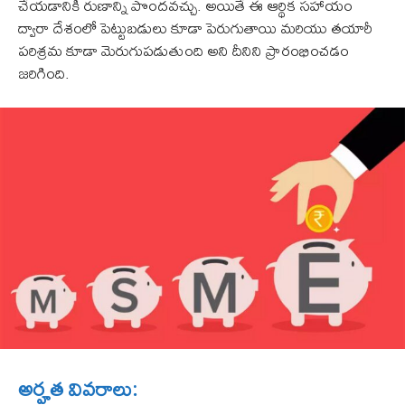
చేయడానికి రుణాన్ని పొందవచ్చు. అయితే ఈ ఆర్థిక సహాయం
ద్వారా దేశంలో పెట్టుబడులు కూడా పెరుగుతాయి మరియు తయారీ
పరిశ్రమ కూడా మెరుగుపడుతుంది అని దీనిని ప్రారంభించడం
జరిగింది.
అర్హత వివరాలు: