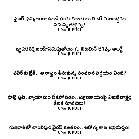
ఫైబర్‌ పుష్కలంగా ఉండే ఈ కూరగాయలు తింటే మలబద్ధకం
సమస్య తగ్గొచ్చు!
UMA JUPUDI
జ్ఞాపకశక్తి బలహీనమవుతోందా?.. విటమిన్ B12పై అలర్ట్
UMA JUPUDI
పనీర్‌కు బ్రేక్.. ఆ రాష్ట్రం తీసుకున్న సంచలన నిర్ణయం ఏంటి?
UMA JUPUDI
ఫాస్ట్ ఫుడ్, వ్యాయామం లేకపోవడం.. స్థూలకాయంపై ఏఐజీ డాక్టర్ల
కీలక సూచనలు!
UMA JUPUDI
గుజరాత్‌లో చాందీపుర వైరస్ కలకలం.. ఆరోగ్య శాఖ అప్రమత్తం!
UMA JUPUDI