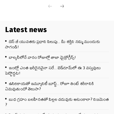
Latest news
జెన్‌ జీ యువతకు ప్రధాని పిలుపు.. మీ శక్తిని నమ్మి ముందుకు
సాగండి!
బాల్కనీలోనే వారం రోజుల్లో తాజా మైక్రోగ్రీన్స్‌!
ఇంట్లో ఎంత ఖరీదైనవైనా సరే.. బెడ్‌రూమ్‌లో ఈ 3 వస్తువులు
పెట్టొద్దట!
ఉసిరికాయతో ఇమ్యూనిటీ బూస్ట్‌.. రోజూ తింటే శరీరానికి
ఏమవుతుందో తెలుసా?
బుధ గ్రహం బలహీనతతో పిల్లల చదువుకు ఆటంకాలా? నిజమెంత
?