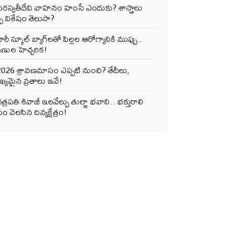
సరస్వతీదేవి వాహనం హంసే ఎందుకు? శాస్త్రాలు
్పే విశేషం తెలుసా?
ారీ స్కూల్ బ్యాగ్‌లతో పిల్లల ఆరోగ్యానికి ముప్పు..
ుణుల హెచ్చరిక!
2026 శ్రావణమాసం ఎప్పటి నుంచి? తేదీలు,
్యమైన వ్రతాలు ఇవే!
త్రపతి శివాజీ ఇలవేల్పు తుల్జా భవాని.. భక్తురాలి
ం వెలసిన దివ్యక్షేత్రం!