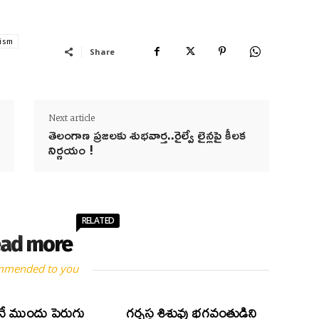
rism
Share
Next article
తెలంగాణ ప్ర‌జ‌ల‌కు శుభ‌వార్త‌..రైల్వే లైన్ల‌పై కీల‌క
నిర్ణ‌యం !
RELATED
ad more
mmended to you
ే ముందు పెరుగు
గర్భస్థ శిశువు భగవంతుడిని