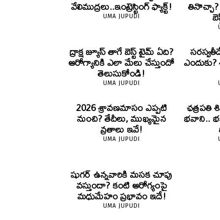
వేలిముద్రలు..ఇంట్రెస్టింగ్ ఫ్యాక్ట్!
తినొచ్చా
బె
UMA JUPUDI
ద్రాక్ష జ్యూస్ తాగే బెస్ట్ టైమ్ ఏది?
సరస్వతీ
ఆరోగ్యానికి ఎలా మేలు చేస్తుందో
ఎందుకు? శా
తెలుసుకోండి!
UMA JUPUDI
2026 శ్రావణమాసం ఎప్పటి
ఛత్రపతి శ
నుంచి? తేదీలు, ముఖ్యమైన
భవాని.. భ
వ్రతాలు ఇవే!
UMA JUPUDI
షుగర్ ఉన్నవారికి మసక చూపు
వస్తుందా? కంటి ఆరోగ్యంపై
మధుమేహం ప్రభావం ఇదే!
UMA JUPUDI