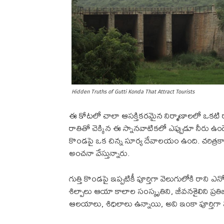
Hidden Truths of Gutti Konda That Attract Tourists
ఈ కోటలో చాలా ఆసక్తికరమైన నిర్మాణాలలో ఒకటి రా
రాతితో చెక్కిన ఈ స్నానవాటికలో ఎప్పుడూ నీరు ఉండ
కొండపై ఒక చిన్న సూర్య దేవాలయం ఉంది. చరిత్రక
అంచనా వేస్తున్నారు.
గుత్తి కొండపై ఇప్పటికీ పూర్తిగా వెలుగులోకి రాని 
శిల్పాలు ఆయా కాలాల సంస్కృతిని, జీవనశైలిని ప
ఆలయాలు, శిధిలాలు ఉన్నాయి, అవి ఇంకా పూర్తిగ