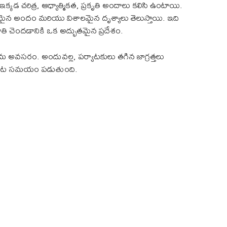
ఇక్కడ చరిత్ర, ఆధ్యాత్మికత, ప్రకృతి అందాలు కలిసి ఉంటాయి.
ుతమైన అందం మరియు విశాలమైన దృశ్యాలు తెలుస్తాయి. ఇది
తి చెందడానికి ఒక అద్భుతమైన ప్రదేశం.
 శ్రమ అవసరం. అందువల్ల, పర్యాటకులు తగిన జాగ్రత్తలు
పు గంట సమయం పడుతుంది.