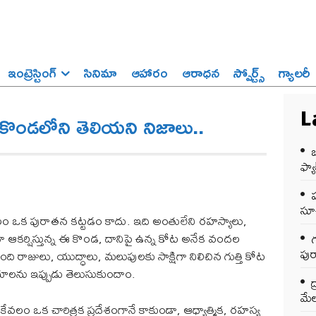
ఇంట్రెస్టింగ్‌
సినిమా
ఆహారం
ఆరాధన
స్పోర్ట్స్‌
గ్యాలరీ
తి కొండలోని తెలియని నిజాలు..
L
ఒ
ఫ్యాక
సూచ
కేవలం ఒక పురాతన కట్టడం కాదు. ఇది అంతులేని రహస్యాలు,
ఆకర్షిస్తున్న ఈ కొండ, దానిపై ఉన్న కోట అనేక వందల
గ
పుర
 రాజులు, యుద్ధాలు, మలుపులకు సాక్షిగా నిలిచిన గుత్తి కోట
షయాలను ఇప్పుడు తెలుసుకుందాం.
ద
మేల
ు కేవలం ఒక చారిత్రక ప్రదేశంగానే కాకుండా, ఆధ్యాత్మిక, రహస్య