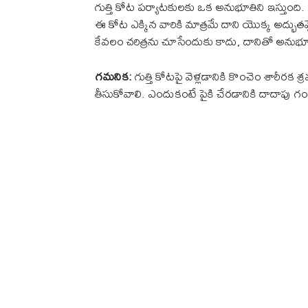
గుత్తి కోట పర్యాటకులకు ఒక అనుభూతిని ఇస్తుంది. 
ఈ కోట ఎక్కిన వారికి మాత్రమే దాని యొక్క అద్భ
కేవలం చరిత్రను చూసేందుకు కాదు, దానితో అనుభూ
గమనిక:
గుత్తి కోటపై వెళ్లడానికి కొంచెం శారీరక
తీసుకోవాలి. ఎందుకంటే పైకి చేరడానికి దాదా