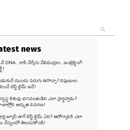
atest news
కే DNA.. కానీ వేర్వేరు వేలిముద్రలు..ఇంట్రెస్టింగ్
్ట్!
పడుకునే ముందు పెరుగు తినొచ్చా? నిపుణులు
ించే బెస్ట్ టైమ్ ఇదే!
ర్భస్థ శిశువు భగవంతుడిని ఎలా ప్రార్థిస్తాడు?
ాణాల్లోని అద్భుత వివరణ!
్రాక్ష జ్యూస్ తాగే బెస్ట్ టైమ్ ఏది? ఆరోగ్యానికి ఎలా
ు చేస్తుందో తెలుసుకోండి!