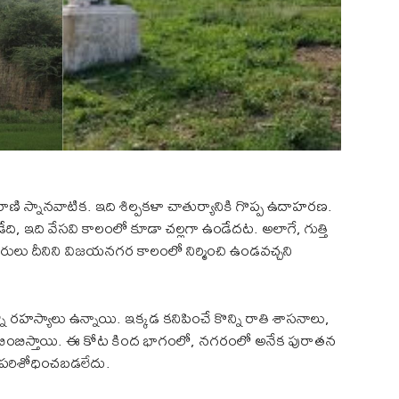
ణి స్నానవాటిక. ఇది శిల్పకళా చాతుర్యానికి గొప్ప ఉదాహరణ.
ేది, ఇది వేసవి కాలంలో కూడా చల్లగా ఉండేదట. అలాగే, గుత్తి
ారులు దీనిని విజయనగర కాలంలో నిర్మించి ఉండవచ్చని
ఎన్నో రహస్యాలు ఉన్నాయి. ఇక్కడ కనిపించే కొన్ని రాతి శాసనాలు,
్రతిబింబిస్తాయి. ఈ కోట కింద భాగంలో, నగరంలో అనేక పురాతన
ా పరిశోధించబడలేదు.