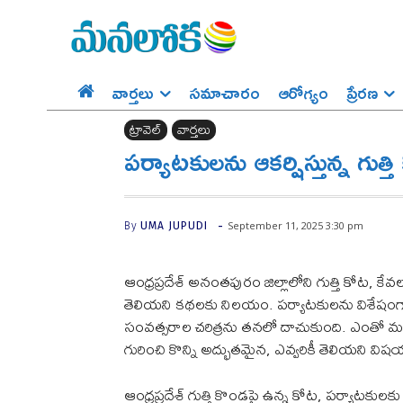
వార్తలు
సమాచారం
ఆరోగ్యం
ప్రేర‌ణ‌
ట్రావెల్‌
వార్తలు
పర్యాటకులను ఆకర్షిస్తున్న గుత్
-
September 11, 2025 3:30 pm
By
UMA JUPUDI
ఆంధ్రప్రదేశ్ అనంతపురం జిల్లాలోని గుత్తి కోట, 
తెలియని కథలకు నిలయం. పర్యాటకులను విశేషంగా 
సంవత్సరాల చరిత్రను తనలో దాచుకుంది. ఎంతో మంది
గురించి కొన్ని అద్భుతమైన, ఎవ్వరికీ తెలియని వి
ఆంధ్రప్రదేశ్ గుత్తి కొండపై ఉన్న కోట, పర్యాటకులక