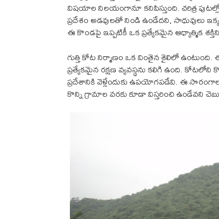
విషయాల నిలయంగానూ కనిపిస్తుంది. చరిత్ర పుటల్లో దీన
ప్రదేశం అడవులతో నిండి ఉండేదని, సాధువులు ఇక్క
ఈ కొండపై ఇప్పటికీ ఒక ప్రత్యేకమైన ఆధ్యాత్మిక శక్
గుత్తి కోట నిర్మాణం ఒక వింతైన శైలిలో ఉంటుంది
ప్రత్యేకమైన రక్షణ వ్యవస్థను కలిగి ఉంది. కోటలో
ప్రదేశానికి వెళ్లేందుకు ఉపయోగపడేవి. ఈ సొర
కొన్ని గ్రామాల వరకు కూడా విస్తరించి ఉండేవని 