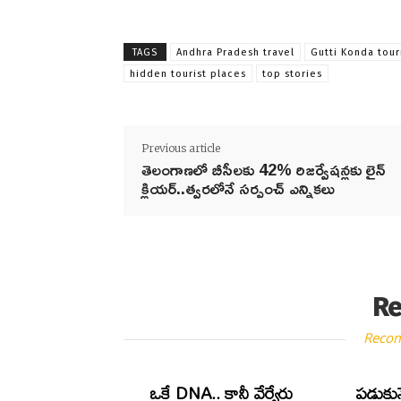
TAGS
Andhra Pradesh travel
Gutti Konda tou
hidden tourist places
top stories
Previous article
తెలంగాణలో బీసీలకు 42% రిజర్వేషన్లకు లైన్‌
క్లియర్..త్వ‌ర‌లోనే స‌ర్పంచ్ ఎన్నిక‌లు
Re
Reco
ఒకే DNA.. కానీ వేర్వేరు
పడుకున