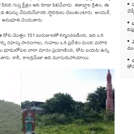
ిని గుప్త క్షేత్రం అని కూడా పిలిచేవారు. శతాబ్దాల క్రితం, ఈ
చెప
డ తపస్సు చేసుకునేవారని స్థానికులు చెబుతుంటారు. అందుకే,
తిని అనుభూతి చెందుతారు.
భ
నిప
. ఈ కోట మొత్తం 101 బురుజులతో నిర్మించబడింది, ఇది ఒక
ని కొన్ని రహస్య సొరంగాలు, గుహలు ఒక ప్రదేశం నుంచి మరొక
ముఖ
ంగాలు భూమిలోపల చాలా దూరం ప్రయాణించి, కోట బయట ఉన్న
చెబుతారు. కానీ, కాలక్రమేణా అవి మూసుకుపోయాయి.
ఛ
కోస