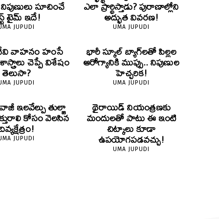
? నిపుణులు సూచించే
ఎలా ప్రార్థిస్తాడు? పురాణాల్లోని
స్ట్ టైమ్ ఇదే!
అద్భుత వివరణ!
UMA JUPUDI
UMA JUPUDI
దేవి వాహనం హంసే
భారీ స్కూల్ బ్యాగ్‌లతో పిల్లల
స్త్రాలు చెప్పే విశేషం
ఆరోగ్యానికి ముప్పు.. నిపుణుల
తెలుసా?
హెచ్చరిక!
UMA JUPUDI
UMA JUPUDI
ివాజీ ఇలవేల్పు తుల్జా
థైరాయిడ్ నియంత్రణకు
క్తురాలి కోసం వెలసిన
మందులతో పాటు ఈ ఇంటి
దివ్యక్షేత్రం!
చిట్కాలు కూడా
ఉపయోగపడవచ్చు!
UMA JUPUDI
UMA JUPUDI