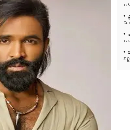
ఆట
మలబ
అలర
ప
ని