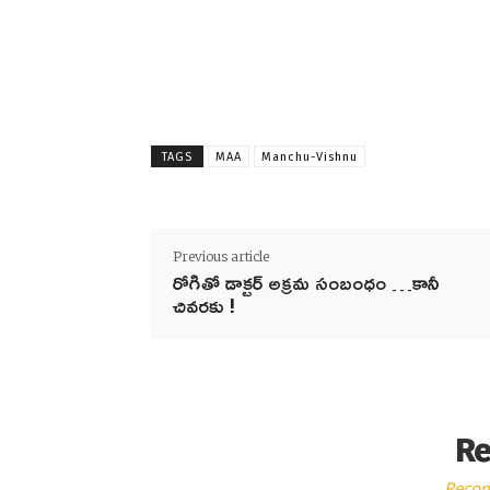
TAGS
MAA
Manchu-Vishnu
Previous article
రోగితో డాక్టర్ అక్రమ సంబంధం …కానీ
చివరకు !
Re
Reco