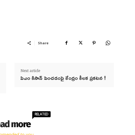
Share
Next article
పిఎం కిసాన్ పెంచడంపై కేంద్రం కీలక ప్రకటన !
RELATED
ad more
mmended to you