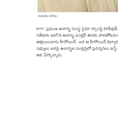
manchu vishnu
కాగా, ప్రముఖ అవార్డు సంస్థ సైమా స్కాంపై టాలీవుడ్
గతేడాది జరిగిన అవార్డు ఫంక్షన్ తనకు పారితోషిక
ఆశ్రయించారు హీరోయిన్. ఇక ఆ హీరోయిన్ ఫిర్యాదు
సభ్యులు ఇకపై అవార్డుల ఫంక్షన్లలో ప్రదర్శనలు ఇస్
అని పేర్కొన్నారు.