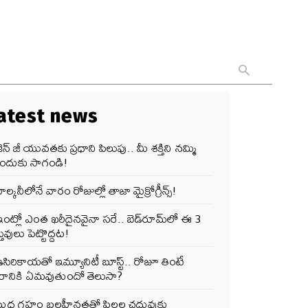
atest news
ెన్‌ జీ యువతకు ప్రధాని పిలుపు.. మీ శక్తిని నమ్మి
ందుకు సాగండి!
ాల్కనీలోనే వారం రోజుల్లో తాజా మైక్రోగ్రీన్స్‌!
ంట్లో ఎంత ఖరీదైనవైనా సరే.. బెడ్‌రూమ్‌లో ఈ 3
తువులు పెట్టొద్దట!
సిరికాయతో ఇమ్యూనిటీ బూస్ట్‌.. రోజూ తింటే
ీరానికి ఏమవుతుందో తెలుసా?
బుధ గ్రహం బలహీనతతో పిల్లల చదువుకు