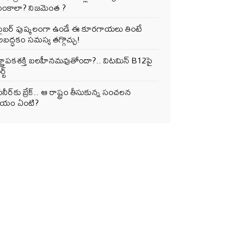
ంకాలా? నిజమెంత ?
ఫైబర్‌ పుష్కలంగా ఉండే ఈ కూరగాయలు తింటే
ద్ధకం సమస్య తగ్గొచ్చు!
జ్ఞాపకశక్తి బలహీనమవుతోందా?.. విటమిన్ B12పై
్ట్
నీర్‌కు బ్రేక్.. ఆ రాష్ట్రం తీసుకున్న సంచలన
ర్ణయం ఏంటి?