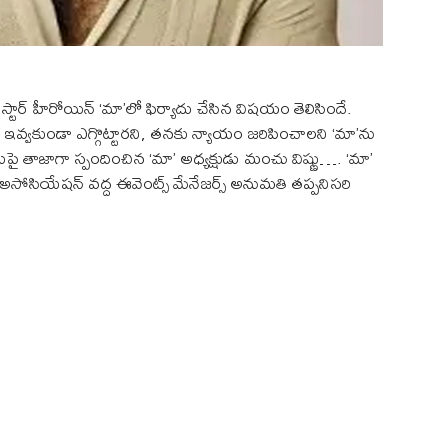
 స్టార్ హీరోయిన్ ‘మా’లో ఫిర్యాదు చేసిన విషయం తెలిసిందే.
ం ఇవ్వకుండా ఎగ్గొట్టారని, తనకు న్యాయం జరిపించాలని ‘మా’ను
పై తాజాగా స్పందించిన ‘మా’ అధ్యక్షుడు మంచు విష్ణు…. ‘మా’
తే అసోసియేషన్ వద్ద ఈవెంట్స్ మేనేజర్స్ అనుమతి తప్పనిసరి