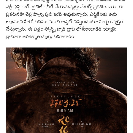
చెర్రీ ఫస్ట్ లుక్, టైటిల్ రివీల్ చేయనున్నట్లు మేకర్స్ ప్రకటించారు. ఈ
ప్రకటనతో చెర్రీ ఫ్యాన్స్ ఫుల్ ఖుష్ అవుతున్నారు. ఎట్టకేలకు తమ
అభిమాన హీరో సినిమా నుంచి అప్డేట్ వస్తుందంటూ హర్షం వ్యక్తం
చేస్తున్నారు. ఈ చిత్రం స్పోర్ట్స్ బ్యాక్ డ్రాప్ లో పీరియాడిక్ యాక్షన్
డ్రామాగా తెరకెక్కుతున్నట్లు సమాచారం.