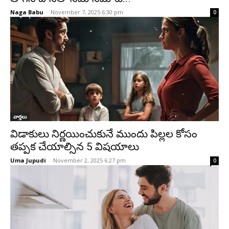
Naga Babu
-
November 7, 2025 6:30 pm
0
వార్తలు
విడాకులు నిర్ణయించుకునే ముందు పిల్లల కోసం
తప్పక చేయాల్సిన 5 విషయాలు
Uma Jupudi
-
November 2, 2025 6:27 pm
0