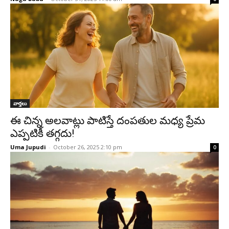
వార్తలు
ఈ చిన్న అలవాట్లు పాటిస్తే దంపతుల మధ్య ప్రేమ
ఎప్పటికీ తగ్గదు!
Uma Jupudi
-
October 26, 2025 2:10 pm
0