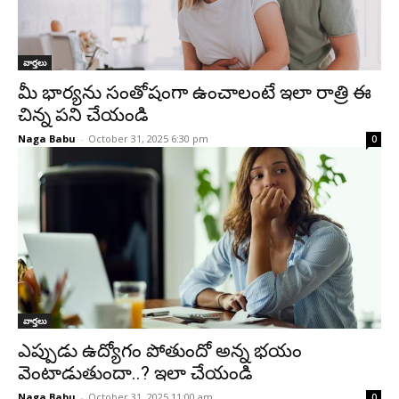
వార్తలు
మీ భార్యను సంతోషంగా ఉంచాలంటే ఇలా రాత్రి ఈ
చిన్న పని చేయండి
Naga Babu
-
October 31, 2025 6:30 pm
0
వార్తలు
ఎప్పుడు ఉద్యోగం పోతుందో అన్న భయం
వెంటాడుతుందా..? ఇలా చేయండి
Naga Babu
-
October 31, 2025 11:00 am
0