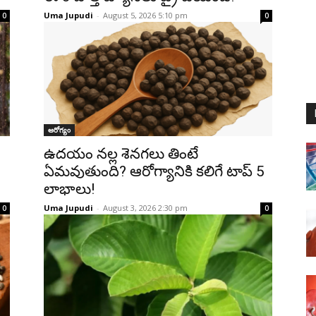
Uma Jupudi
-
August 5, 2026 5:10 pm
0
0
ఆరోగ్యం
ఉదయం నల్ల శెనగలు తింటే
ఏమవుతుంది? ఆరోగ్యానికి కలిగే టాప్ 5
లాభాలు!
Uma Jupudi
-
August 3, 2026 2:30 pm
0
0