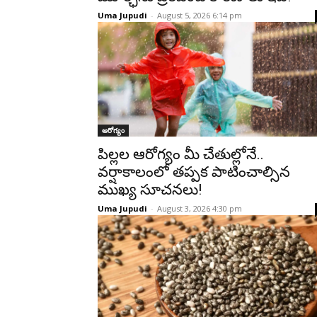
Uma Jupudi
-
August 5, 2026 6:14 pm
ఆరోగ్యం
పిల్లల ఆరోగ్యం మీ చేతుల్లోనే..
వర్షాకాలంలో తప్పక పాటించాల్సిన
ముఖ్య సూచనలు!
Uma Jupudi
-
August 3, 2026 4:30 pm