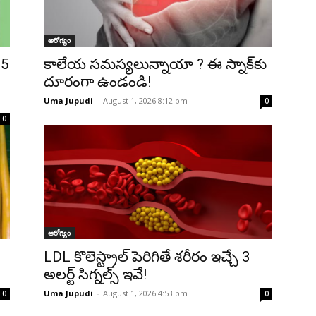
ఆరోగ్యం
 5
కాలేయ సమస్యలున్నాయా ? ఈ స్నాక్‌కు
దూరంగా ఉండండి!
Uma Jupudi
-
August 1, 2026 8:12 pm
0
0
ఆరోగ్యం
LDL కొలెస్ట్రాల్ పెరిగితే శరీరం ఇచ్చే 3
అలర్ట్ సిగ్నల్స్ ఇవే!
Uma Jupudi
-
August 1, 2026 4:53 pm
0
0