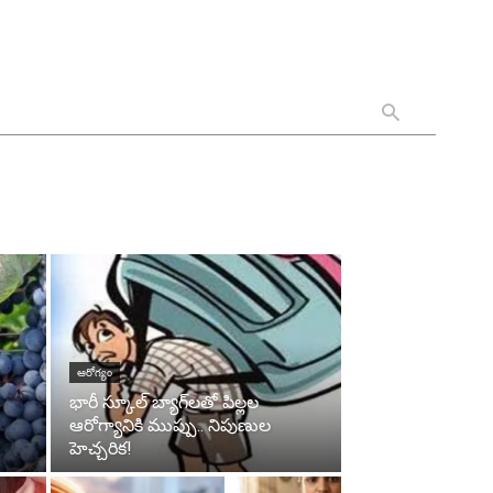
ఆరోగ్యం
భారీ స్కూల్ బ్యాగ్‌లతో పిల్లల
ఆరోగ్యానికి ముప్పు.. నిపుణుల
హెచ్చరిక!