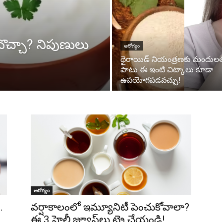
ొచ్చా? నిపుణులు
ఆరోగ్యం
థైరాయిడ్ నియంత్రణకు మందుల
పాటు ఈ ఇంటి చిట్కాలు కూడా
ఉపయోగపడవచ్చు!
ఆరోగ్యం
.
వర్షాకాలంలో ఇమ్యూనిటీ పెంచుకోవాలా?
ఈ 3 హెల్తీ జ్యూస్‌లు ట్రై చేయండి!