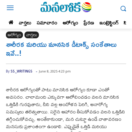
వార్తలు
సమాచారం
ఆరోగ్యం
ప్రేర‌ణ‌
ఇంట్రెస్టింగ్‌
సిన
ఆరోగ్యం
వార్తలు
శారీరక మరియు మానసిక డీటాక్స్ సంకేతాలు
ఇవే..!
-
June 8, 2025 4:23 pm
By
SS_WRITINGS
శారీరక ఆరోగ్యంతో పాటు మానసిక ఆరోగ్యం కూడా ఎంతో
అవసరం. చాలామంది ఎక్కువగా ఆలోచించడం వలన మానసిక
ఒత్తిడికి గురవుతారు, దీని వల్ల ఆందోళన పెరిగి, అనారోగ్య
సమస్యలు తలెత్తుతాయి. సరైన ఆహారం తీసుకోవడం వలన ఒత్తిడిని
తగ్గించుకోవచ్చు. అంతేకాకుండా, మన చుట్టూ ఉండే వాతావరణం
మనసుకు ప్రశాంతంగా ఉండాలి. ఎప్పుడైతే ఒత్తిడి మరియు