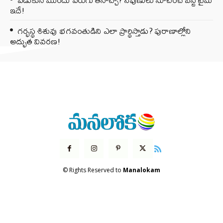
ఇదే!
గర్భస్థ శిశువు భగవంతుడిని ఎలా ప్రార్థిస్తాడు? పురాణాల్లోని
అద్భుత వివరణ!
© Rights Reserved to
Manalokam