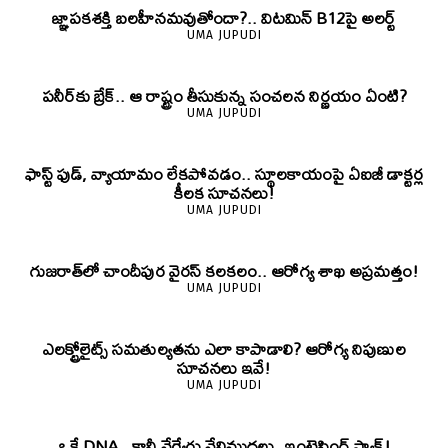
జ్ఞాపకశక్తి బలహీనమవుతోందా?.. విటమిన్ B12పై అలర్ట్
UMA JUPUDI
పనీర్‌కు బ్రేక్.. ఆ రాష్ట్రం తీసుకున్న సంచలన నిర్ణయం ఏంటి?
UMA JUPUDI
ఫాస్ట్ ఫుడ్, వ్యాయామం లేకపోవడం.. స్థూలకాయంపై ఏఐజీ డాక్టర్ల
కీలక సూచనలు!
UMA JUPUDI
గుజరాత్‌లో చాందీపుర వైరస్ కలకలం.. ఆరోగ్య శాఖ అప్రమత్తం!
UMA JUPUDI
ఎలక్ట్రోలైట్స్ సమతుల్యతను ఎలా కాపాడాలి? ఆరోగ్య నిపుణుల
సూచనలు ఇవే!
UMA JUPUDI
ఒకే DNA.. కానీ వేర్వేరు వేలిముద్రలు..ఇంట్రెస్టింగ్ ఫ్యాక్ట్!