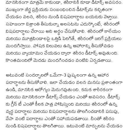
మానసికంగా మాత్రమే కాకుండా, శరీరానికి కూడా డీటాక్స్ అవసరం.
ముఖ్యంగా జీర్ణ ప్రక్రియకు సంబంధించిన డీటాక్స్‌ను కచ్చితంగా
చేయడం వలన, శరీరం నుండి విషపదార్థాలు బయటకు వెళ్తాయి.
సహజంగా విశ్రాంతి తీసుకున్నా అలసటను ఎదుర్కొంటే, శరీరంలో
విషపదార్థాలు చేరాయి అని అర్థం చేసుకోవాలి. శరీరంలో కాలేయం
మరియు మూత్రపిండాలపై ఒత్తిడి పెరిగితే, శరీరంలో జరిగే ప్రక్రియలు
మందగిస్తాయి. పోషక విలువలు ఉన్న ఆహారాన్ని తీసుకోవడం
మరియు వ్యాయామం చేయడం ద్వారా శరీరం డీటాక్స్ అవుతుంది.
కొంతమందిలో మెదడు మందగించడం వంటివి ఏర్పడతాయి.
అటువంటి సందర్భాలలో ఒమేగా-3 పుష్కలంగా ఉన్న ఆహార
పదార్థాలను తీసుకోవాలి. ఇలా చేయడం వలన మనసు ప్రశాంతంగా
ఉండి, మానసిక ఆరోగ్యం మెరుగవుతుంది. కనుక శారీరకంగా
మరియు మానసికంగా డీటాక్స్ చేయడం ఎంతో అవసరం. డీటాక్స్‌
కు గ్రీన్ టీ ఎంతో కీలక పాత్ర పోషిస్తుంది మరియు శరీరంలో ఉన్న
వ్యర్థ పదార్థాలు మరియు విషపదార్థాలను తొలగించడానికి పసుపు,
వేపా వంటి పదార్థాలు ఎంతో సహాయపడతాయి. దీంతో శరీరం
నుండి విషపదార్థాలు తొలగితాయి. ఇటువంటి మార్పులను చేయడం