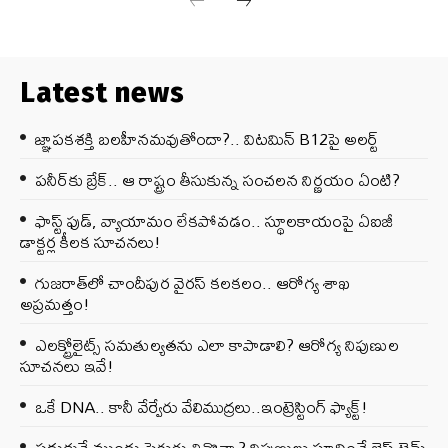
Latest news
జ్ఞాపకశక్తి బలహీనమవుతోందా?.. విటమిన్ B12పై అలర్ట్
పనీర్‌కు బ్రేక్.. ఆ రాష్ట్రం తీసుకున్న సంచలన నిర్ణయం ఏంటి?
ఫాస్ట్ ఫుడ్, వ్యాయామం లేకపోవడం.. స్థూలకాయంపై ఏఐజీ
డాక్టర్ల కీలక సూచనలు!
గుజరాత్‌లో చాందీపుర వైరస్ కలకలం.. ఆరోగ్య శాఖ
అప్రమత్తం!
ఎలక్ట్రోలైట్స్ సమతుల్యతను ఎలా కాపాడాలి? ఆరోగ్య నిపుణుల
సూచనలు ఇవే!
ఒకే DNA.. కానీ వేర్వేరు వేలిముద్రలు..ఇంట్రెస్టింగ్ ఫ్యాక్ట్!
పడుకునే ముందు పెరుగు తినొచ్చా? నిపుణులు సూచించే బెస్ట్ టైమ్