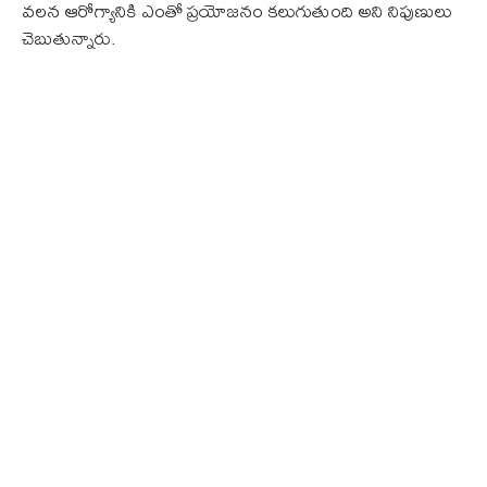
వలన ఆరోగ్యానికి ఎంతో ప్రయోజనం కలుగుతుంది అని నిపుణులు
చెబుతున్నారు.