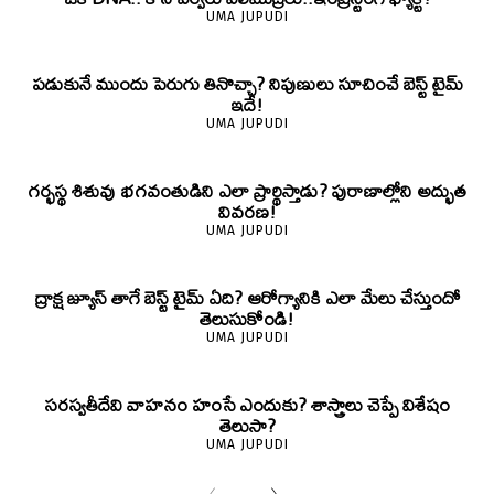
UMA JUPUDI
పడుకునే ముందు పెరుగు తినొచ్చా? నిపుణులు సూచించే బెస్ట్ టైమ్
ఇదే!
UMA JUPUDI
గర్భస్థ శిశువు భగవంతుడిని ఎలా ప్రార్థిస్తాడు? పురాణాల్లోని అద్భుత
వివరణ!
UMA JUPUDI
ద్రాక్ష జ్యూస్ తాగే బెస్ట్ టైమ్ ఏది? ఆరోగ్యానికి ఎలా మేలు చేస్తుందో
తెలుసుకోండి!
UMA JUPUDI
సరస్వతీదేవి వాహనం హంసే ఎందుకు? శాస్త్రాలు చెప్పే విశేషం
తెలుసా?
UMA JUPUDI