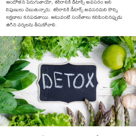
ఆందోళన పెరుగుతాయో, శరీరానికి డీటాక్స్ అవసరం అని
నిపుణులు చెబుతున్నారు. శరీరానికి డీటాక్స్ అవసరమని కొన్ని
లక్షణాలు కనపడతాయి. అటువంటి సంకేతాలు కనిపించినప్పుడు
తగిన చర్యలను తీసుకోవాలి.