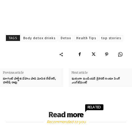
TAGS
Body detox drinks
Detox
Health Tips
top stories
Previous article
Next article
మాగంటి పార్ధీవ దేహం పాడె మోసిన కేటీఆర్,
ఘనంగా ఇండియన్ క్రికెటర్ రింకూ సింగ్
హరీష్ రావు
ఎంగేజ్‌మెంట్
RELATED
Read more
Recommended to you