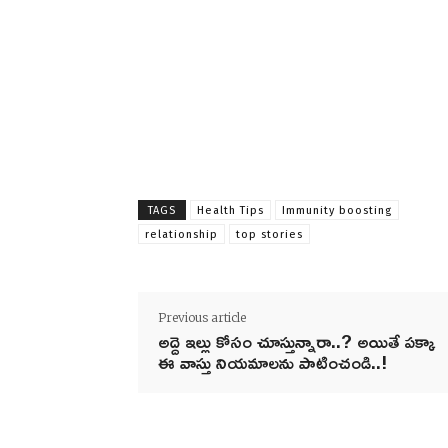
TAGS
Health Tips
Immunity boosting
relationship
top stories
Previous article
అద్దె ఇల్లు కోసం చూస్తున్నారా..? అయితే పక్కా
ఈ వాస్తు నియమాలను పాటించండి..!