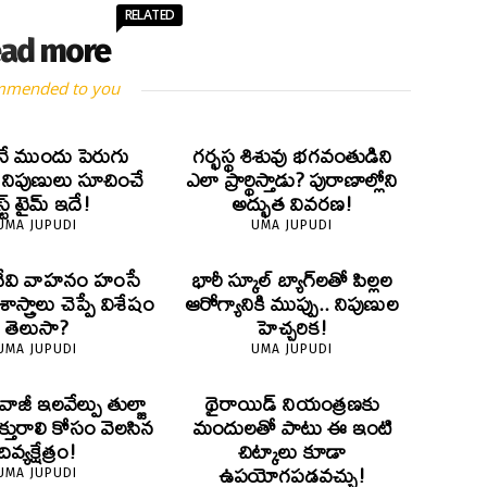
RELATED
ad more
mmended to you
ే ముందు పెరుగు
గర్భస్థ శిశువు భగవంతుడిని
? నిపుణులు సూచించే
ఎలా ప్రార్థిస్తాడు? పురాణాల్లోని
స్ట్ టైమ్ ఇదే!
అద్భుత వివరణ!
UMA JUPUDI
UMA JUPUDI
దేవి వాహనం హంసే
భారీ స్కూల్ బ్యాగ్‌లతో పిల్లల
స్త్రాలు చెప్పే విశేషం
ఆరోగ్యానికి ముప్పు.. నిపుణుల
తెలుసా?
హెచ్చరిక!
UMA JUPUDI
UMA JUPUDI
ివాజీ ఇలవేల్పు తుల్జా
థైరాయిడ్ నియంత్రణకు
క్తురాలి కోసం వెలసిన
మందులతో పాటు ఈ ఇంటి
దివ్యక్షేత్రం!
చిట్కాలు కూడా
ఉపయోగపడవచ్చు!
UMA JUPUDI