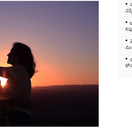
చెప
భ
నిప
ముఖ
ఛ
కోస