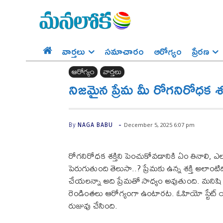
వార్తలు
సమాచారం
ఆరోగ్యం
ప్రేర‌ణ‌
ఆరోగ్యం
వార్తలు
నిజమైన ప్రేమ మీ రోగనిరోధక 
-
December 5, 2025 6:07 pm
By
NAGA BABU
రోగనిరోధక శక్తిని పెంచుకోవడానికి ఏం తినాలి, ఎల
పెరుగుతుంది తెలుసా..? ప్రేమకు ఉన్న శక్తి అల
చేయలన్నా అది ప్రేమతో సాధ్యం అవుతుంది. మని
రెండింతలు ఆరోగ్యంగా ఉంటారట. ఓహియో స్టేట్ 
రుజువు చేసింది.