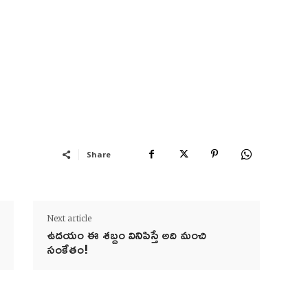
Share
Next article
ఉదయం ఈ శబ్దం వినిపిస్తే అది మంచి
సంకేతం!