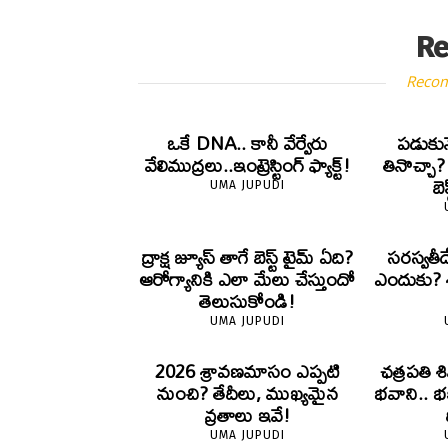
Re
Reco
ఒకే DNA.. కానీ వేర్వేరు
పడుకున
వేలిముద్రలు..ఇంట్రెస్టింగ్ ఫ్యాక్ట్!
తినొచ్చా
బె
UMA JUPUDI
ద్రాక్ష జ్యూస్ తాగే బెస్ట్ టైమ్ ఏది?
సరస్వతీ
ఆరోగ్యానికి ఎలా మేలు చేస్తుందో
ఎందుకు? శా
తెలుసుకోండి!
UMA JUPUDI
2026 శ్రావణమాసం ఎప్పటి
ఛత్రపతి శ
నుంచి? తేదీలు, ముఖ్యమైన
భవాని.. భ
వ్రతాలు ఇవే!
UMA JUPUDI