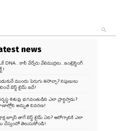
atest news
కే DNA.. కానీ వేర్వేరు వేలిముద్రలు..ఇంట్రెస్టింగ్
్ట్!
పడుకునే ముందు పెరుగు తినొచ్చా? నిపుణులు
ించే బెస్ట్ టైమ్ ఇదే!
ర్భస్థ శిశువు భగవంతుడిని ఎలా ప్రార్థిస్తాడు?
ాణాల్లోని అద్భుత వివరణ!
్రాక్ష జ్యూస్ తాగే బెస్ట్ టైమ్ ఏది? ఆరోగ్యానికి ఎలా
ు చేస్తుందో తెలుసుకోండి!