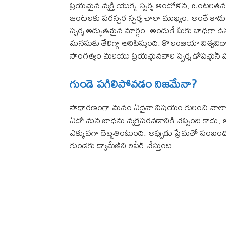
ప్రియమైన వ్యక్తి యొక్క స్పర్శ ఆందోళన, ఒంటరి
జంటలకు పరస్పర స్పర్శ చాలా ముఖ్యం. అంతే కాదు 
స్పర్శ అద్భుతమైన మార్గం. అందుకే మీకు బాధగా ఉన
మనసుకు తేలిగ్గా అనిపిస్తుంది. కొలంబియా విశ్
సాంగత్యం మరియు ప్రియమైనవారి స్పర్శ డోపమైన్ హ
గుండె పగిలిపోవడం నిజమేనా?
సాధారణంగా మనం ఏదైనా విషయం గురించి చాలా బ
ఏదో మన బాధను వ్యక్తపరచడానికి చెప్పింది కాదు
ఎక్కువగా దెబ్బతింటుంది. అప్పుడు ప్రేమతో సంబంధం
గుండెకు డ్యామేజ్‌ని రిపేర్ చేస్తుంది.