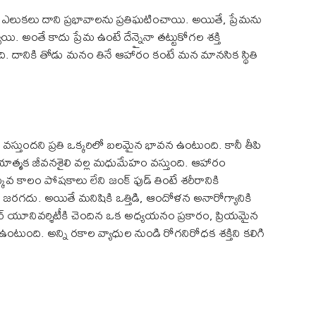
గిన ఎలుకలు దాని ప్రభావాలను ప్రతిఘటించాయి. అయితే, ప్రేమను
అంతే కాదు ప్రేమ ఉంటే దేన్నైనా తట్టుకోగల శక్తి
 దానికి తోడు మనం తినే ఆహారం కంటే మన మానసిక స్థితి
హం వస్తుందని ప్రతి ఒక్కరిలో బలమైన భావన ఉంటుంది. కానీ తీపి
్రియాత్మక జీవనశైలి వల్ల మధుమేహం వస్తుంది. ఆహారం
క్కువ కాలం పోషకాలు లేని జంక్ ఫుడ్ తింటే శరీరానికి
 ఏమీ జరగదు. అయితే మనిషికి ఒత్తిడి, ఆందోళన అనారోగ్యానికి
యూనివర్శిటీకి చెందిన ఒక అధ్యయనం ప్రకారం, ప్రియమైన
 ఉంటుంది. అన్ని రకాల వ్యాధుల నుండి రోగనిరోధక శక్తిని కలిగి