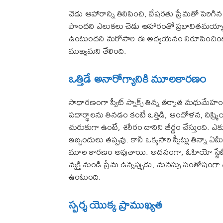
చెడు ఆహారాన్ని తినిపించి, బేషరతు ప్రేమతో పెరి
పొందని ఎలుకలు చెడు ఆహారంతో ప్రభావితమయ్యాయి. 
ఉంటుందని మరోసారి ఈ అధ్యయనం నిరూపించింది.
ముఖ్యమని తేలింది.
ఒత్తిడే అనారోగ్యానికి మూలకారణం
సాధారణంగా స్వీట్‌ స్నాక్స్‌ తిన్న తర్వాత మధుమే
పదార్థాలను తినడం కంటే ఒత్తిడి, ఆందోళన, నిష్క
చురుకుగా ఉంటే, శరీరం దానిని జీర్ణం చేస్తుంది. ఎ
ఇబ్బందులు తప్పవు. కానీ ఒక్కసారి స్వీట్లు తిన్నా
మూల కారణం అవుతాయి. అదనంగా, ఓహియో స్టేట్ 
వ్యక్తి నుండి ప్రేమ ఉన్నప్పుడు, మనస్సు సంతోషంగా
ఉంటుంది.
స్పర్శ యొక్క ప్రాముఖ్యత