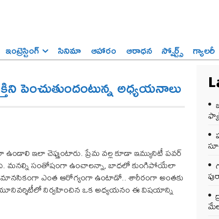
ఇంట్రెస్టింగ్‌
సినిమా
ఆహారం
ఆరాధన
స్పోర్ట్స్‌
గ్యాలరీ
శక్తిని పెంచుతుందంటున్న అధ్యయనాలు
L
ఒ
ఫ్యాక
సూచ
ా ఉండాలి ఇలా చెప్తుంటారు. ప్రేమ వల్ల కూడా ఇమ్యునిటీ పవర్‌
ాంటిది. మనల్ని సంతోషంగా ఉంచాలన్నా, బాధలో కుంగిపోయేలా
గ
పుర
షి మానసికంగా ఎంత ఆరోగ్యంగా ఉంటాడో.. శారీరంగా అంతకు
యూనివర్శిటీలో నిర్వహించిన ఒక అధ్యయనం ఈ విషయాన్ని
ద
మేల