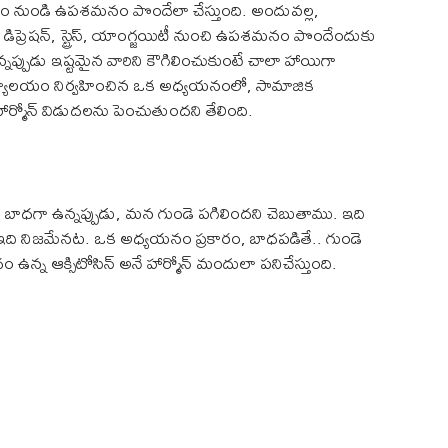
తనం నుండి ఉపశమనం పొందేలా చేస్తుంది. అందువల్ల,
డిప్రెషన్, స్ట్రెస్, యాంగ్జయిటీ నుంచి ఉపశమనం పొందేందుకు
్నప్పుడు ఇష్టమైన వారిని కౌగిలించుకుంటే చాలా హాయిగా
వవిద్యాలయం నిర్వహించిన ఒక అధ్యయనంలో, సామాజిక
ార్మోన్ విడుదలను పెంచుతుందని తేలింది.
ాధగా ఉన్నప్పుడు, మన గుండె పగిలిందని చెబుతాము. ఇది
, ఇది నిజమేనట. ఒక అధ్యయనం ప్రకారం, బాధపడితే.. గుండె
 ఉన్న ఆక్సిటోసిన్ అనే హార్మోన్ మందులా పనిచేస్తుంది.