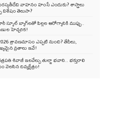
సరస్వతీదేవి వాహనం హంసే ఎందుకు? శాస్త్రాలు
్పే విశేషం తెలుసా?
ారీ స్కూల్ బ్యాగ్‌లతో పిల్లల ఆరోగ్యానికి ముప్పు..
ుణుల హెచ్చరిక!
2026 శ్రావణమాసం ఎప్పటి నుంచి? తేదీలు,
్యమైన వ్రతాలు ఇవే!
త్రపతి శివాజీ ఇలవేల్పు తుల్జా భవాని.. భక్తురాలి
ం వెలసిన దివ్యక్షేత్రం!