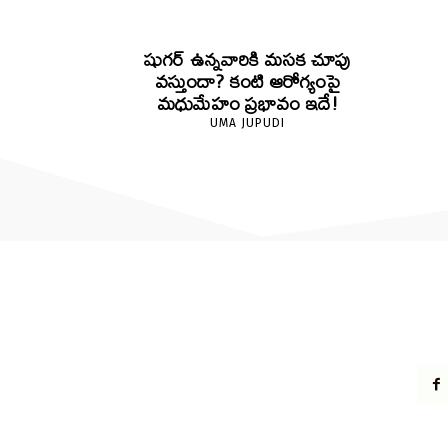
షుగర్ ఉన్నవారికి మసక చూపు
వస్తుందా? కంటి ఆరోగ్యంపై
మధుమేహం ప్రభావం ఇదే!
UMA JUPUDI