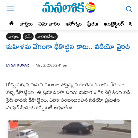
వార్తలు
సమాచారం
ఆరోగ్యం
ప్రేర‌ణ‌
ఇంట్రెస్టింగ్‌
సిన
వార్తలు
క్రైమ్
భారతదేశం
మహిళను వేగంగా ఢీకొట్టిన కారు.. వీడియో వైరల్
-
May 2, 2025 2:41 pm
By
SAI KUMAR
రోడ్డు పక్కన నడుచుకుంటూ వెళ్తున్న మహిళను ఓ కారు వేగంగా
వచ్చి ఢీకొట్టింది. ఈ ప్రమాదంలో సదరు మహిళ ఎగిరి వెళ్లి కింద పడి
సైడ్ వాల్‌కు ఢీకొట్టింది. దీనికి సంబంధించిన వీడియో ప్రస్తుతం
సోషల్ మీడియాలో వైరల్ అవుతోంది.