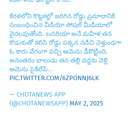
కేరళలోని కొట్టకల్లో జరిగిన రోడ్డు ప్రమాదానికి
సంబంధించిన వీడియో సోషల్ మీడియాలో
వైరలవుతోంది. బదరియా అనే మహిళ తన
కొడుకుతో కలిసి రోడ్డు పక్కన నడిచి వెళ్తుండగా
ఓ కారు వేగంగా వచ్చి ఆమెను ఢీకొట్టింది.
అనంతరం బాలుడు తన తల్లి వద్దకు వెళ్లి
ఆమెను పైకిలేపే…
PIC.TWITTER.COM/6ZPONNJ6LK
— CHOTANEWS APP
(@CHOTANEWSAPP)
MAY 2, 2025