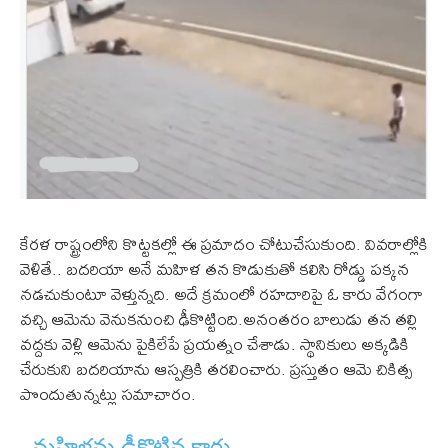
కేరళ రాష్ట్రంలోని కొట్టకల్లో ఈ ప్రమాదం చోటుచేసుకుంది. వివరాల్లోకి
వెళితే.. బదరియా అనే మహిళ తన కొడుకుతో కలిసి రోడ్డు పక్కన
నడచుకుంటూ వెళ్తున్నది. అదే క్రమంలో రహదారిపై ఓ కారు వేగంగా
వచ్చి ఆమెను వెనుకనుంచి ఢీకొట్టింది.అనంతరం బాలుడు తన తల్లి
వద్దకు వెళ్లి ఆమెను పైకిలేపే ప్రయత్నం చేశాడు. స్థానికులు అక్కడికి
చేరుకుని బదరియాను ఆస్పత్రికి తరలించారు. ప్రస్తుతం ఆమె చికిత్స
పొందుతున్నట్లు సమాచారం.
మహిళను ఢీకొట్టిన కారు..