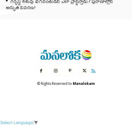
గర్భస్థ శిశువు భగవంతుడిని ఎలా ప్రార్థిస్తాడు? పురాణాల్లోని
అద్భుత వివరణ!
© Rights Reserved to
Manalokam
Select Language
▼