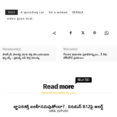
TAGS
A speeding car
hit a woman
KERALA
video goes viral
Previous article
Next article
బీఆర్ఎస్ పాలనపై కవిత కళ్లు తెరించినందుకు
గిరిజన మహిళకు పురిటినొప్పులు.. 3 కిమీ
థ్యాంక్స్ : ప్రభుత్వ విప్ బీర్ల ఐలయ్య
డోలీలోనే ప్రయాణం
RELATED
Read more
Recommended to you
జ్ఞాపకశక్తి బలహీనమవుతోందా?.. విటమిన్ B12పై అలర్ట్
UMA JUPUDI