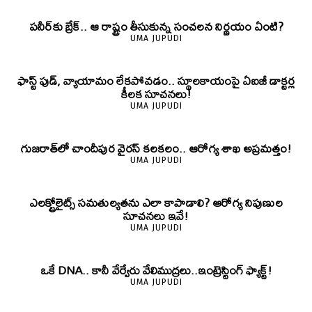
పనీర్‌కు బ్రేక్.. ఆ రాష్ట్రం తీసుకున్న సంచలన నిర్ణయం ఏంటి?
UMA JUPUDI
ఫాస్ట్ ఫుడ్, వ్యాయామం లేకపోవడం.. స్థూలకాయంపై ఏఐజీ డాక్టర్ల
కీలక సూచనలు!
UMA JUPUDI
గుజరాత్‌లో చాందీపుర వైరస్ కలకలం.. ఆరోగ్య శాఖ అప్రమత్తం!
UMA JUPUDI
ఎలక్ట్రోలైట్స్ సమతుల్యతను ఎలా కాపాడాలి? ఆరోగ్య నిపుణుల
సూచనలు ఇవే!
UMA JUPUDI
ఒకే DNA.. కానీ వేర్వేరు వేలిముద్రలు..ఇంట్రెస్టింగ్ ఫ్యాక్ట్!
UMA JUPUDI