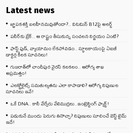
Latest news
జ్ఞాపకశక్తి బలహీనమవుతోందా?.. విటమిన్ B12పై అలర్ట్
పనీర్‌కు బ్రేక్.. ఆ రాష్ట్రం తీసుకున్న సంచలన నిర్ణయం ఏంటి?
ఫాస్ట్ ఫుడ్, వ్యాయామం లేకపోవడం.. స్థూలకాయంపై ఏఐజీ
డాక్టర్ల కీలక సూచనలు!
గుజరాత్‌లో చాందీపుర వైరస్ కలకలం.. ఆరోగ్య శాఖ
అప్రమత్తం!
ఎలక్ట్రోలైట్స్ సమతుల్యతను ఎలా కాపాడాలి? ఆరోగ్య నిపుణుల
సూచనలు ఇవే!
ఒకే DNA.. కానీ వేర్వేరు వేలిముద్రలు..ఇంట్రెస్టింగ్ ఫ్యాక్ట్!
పడుకునే ముందు పెరుగు తినొచ్చా? నిపుణులు సూచించే బెస్ట్ టైమ్
ఇదే!