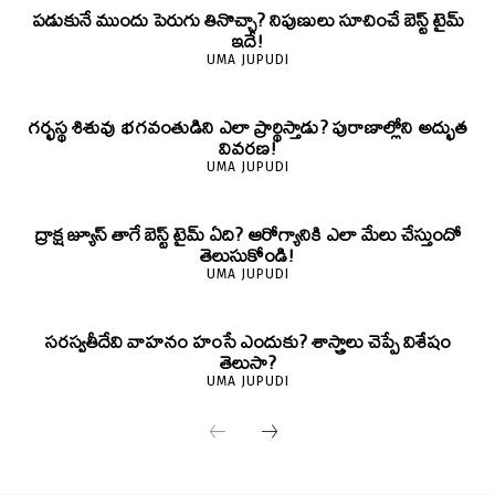
పడుకునే ముందు పెరుగు తినొచ్చా? నిపుణులు సూచించే బెస్ట్ టైమ్
ఇదే!
UMA JUPUDI
గర్భస్థ శిశువు భగవంతుడిని ఎలా ప్రార్థిస్తాడు? పురాణాల్లోని అద్భుత
వివరణ!
UMA JUPUDI
ద్రాక్ష జ్యూస్ తాగే బెస్ట్ టైమ్ ఏది? ఆరోగ్యానికి ఎలా మేలు చేస్తుందో
తెలుసుకోండి!
UMA JUPUDI
సరస్వతీదేవి వాహనం హంసే ఎందుకు? శాస్త్రాలు చెప్పే విశేషం
తెలుసా?
UMA JUPUDI