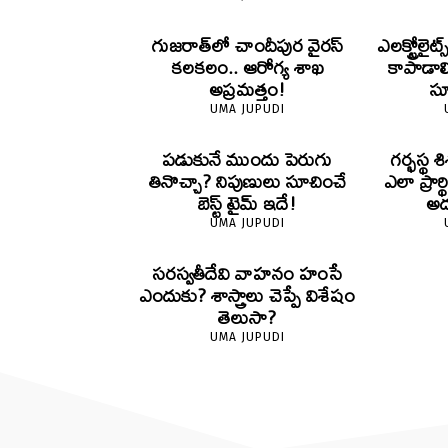
గుజరాత్‌లో చాందీపుర వైరస్
ఎలక్ట్రోల
కలకలం.. ఆరోగ్య శాఖ
కాపాడాల
అప్రమత్తం!
స
UMA JUPUDI
పడుకునే ముందు పెరుగు
గర్భస్థ
తినొచ్చా? నిపుణులు సూచించే
ఎలా ప్రార్
బెస్ట్ టైమ్ ఇదే!
అద
UMA JUPUDI
సరస్వతీదేవి వాహనం హంసే
ఎందుకు? శాస్త్రాలు చెప్పే విశేషం
తెలుసా?
UMA JUPUDI