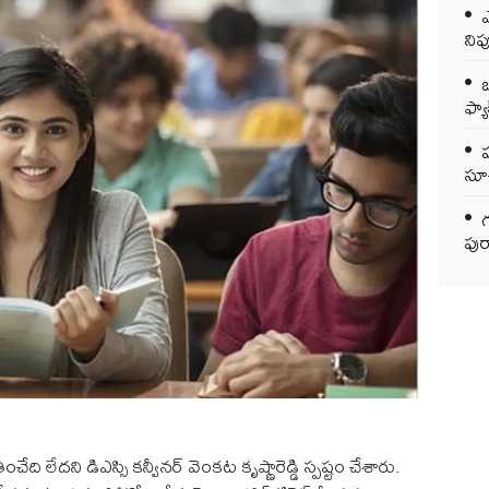
ఎ
ని
ఒ
ఫ్యాక
సూచ
గ
పుర
ది లేదని డిఎస్సి కన్వీనర్ వెంకట కృష్ణారెడ్డి స్పష్టం చేశారు.