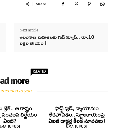
Share
Next article
తెలంగాణ మహిళలకు గుడ్ న్యూస్.. రూ.10
లక్షల సాయం !
RELATED
ad more
mmended to you
ు బ్రేక్.. ఆ రాష్ట్రం
ఫాస్ట్ ఫుడ్, వ్యాయామం
్న సంచలన నిర్ణయం
లేకపోవడం.. స్థూలకాయంపై
ఏంటి?
ఏఐజీ డాక్టర్ల కీలక సూచనలు!
UMA JUPUDI
UMA JUPUDI