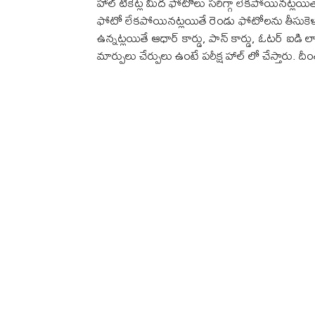
హాల్ టికెట్ల మీద ఫోటోలు సరిగ్గా లేకపోయినట్లయితే ప
ఫోటో లేకపోయినట్లయితే రెండు ఫోటోలను తీసుకెళ్లా
ఉన్నట్లయితే ఆధార్ కార్డు, పాన్ కార్డు, ఓటర్ ఐడి ల
మార్పులు చేర్పులు ఉంటే పరీక్ష హాల్ లో చేస్తారు. దీ