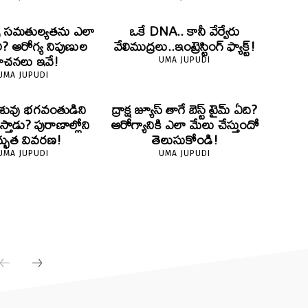
ైట్స్ సమతుల్యతను ఎలా
ఒకే DNA.. కానీ వేర్వేరు
ి? ఆరోగ్య నిపుణుల
వేలిముద్రలు..ఇంట్రెస్టింగ్ ఫ్యాక్ట్!
ూచనలు ఇవే!
UMA JUPUDI
UMA JUPUDI
 శిశువు భగవంతుడిని
ద్రాక్ష జ్యూస్ తాగే బెస్ట్ టైమ్ ఏది?
థిస్తాడు? పురాణాల్లోని
ఆరోగ్యానికి ఎలా మేలు చేస్తుందో
్భుత వివరణ!
తెలుసుకోండి!
UMA JUPUDI
UMA JUPUDI