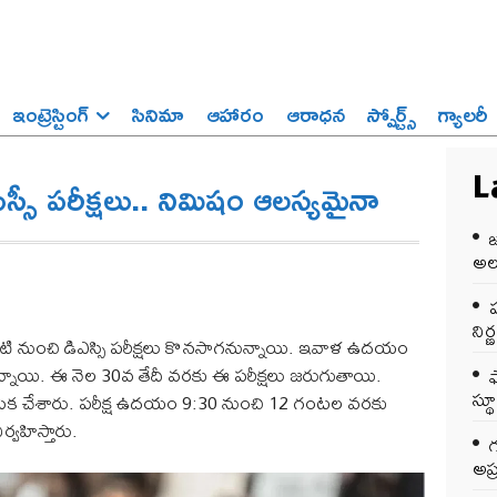
ఇంట్రెస్టింగ్‌
సినిమా
ఆహారం
ఆరాధన
స్పోర్ట్స్‌
గ్యాలరీ
స్సీ పరీక్షలు.. నిమిషం ఆలస్యమైనా
L
అలర
ప
ని
ంలో నేటి నుంచి డిఎస్సి పరీక్షలు కొనసాగనున్నాయి. ఇవాళ ఉదయం
ుతున్నాయి. ఈ నెల 30వ తేదీ వరకు ఈ పరీక్షలు జరుగుతాయి.
స్థ
ను ఎంపిక చేశారు. పరీక్ష ఉదయం 9:30 నుంచి 12 గంటల వరకు
్వహిస్తారు.
అప్