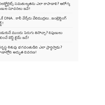
లక్ట్రోలైట్స్ సమతుల్యతను ఎలా కాపాడాలి? ఆరోగ్య
పుణుల సూచనలు ఇవే!
కే DNA.. కానీ వేర్వేరు వేలిముద్రలు..ఇంట్రెస్టింగ్
్ట్!
పడుకునే ముందు పెరుగు తినొచ్చా? నిపుణులు
ించే బెస్ట్ టైమ్ ఇదే!
ర్భస్థ శిశువు భగవంతుడిని ఎలా ప్రార్థిస్తాడు?
ాణాల్లోని అద్భుత వివరణ!