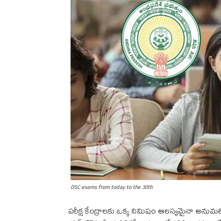
DSC exams from today to the 30th
పరీక్ష కేంద్రాలకు ఒక్క నిమిషం ఆలస్యమైనా అనుమతించే