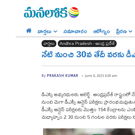
వార్తలు
సమాచారం
ఆరోగ్యం
ప్రేర‌ణ‌
వార్తలు
Andhra Pradesh - ఆంధ్ర ప్రదేశ్‌
నేటి నుంచి 30వ తేదీ వరకు డీఎ
-
June 6, 2025 6:00 am
By
PRAKASH KUMAR
డిఎస్సి అభ్యరథులకు అలెర్ట్. ఆంధ్రప్రదేశ్ రాష్ట్ర
నుంచి మెగా డీఎస్సీ ఆన్లైన్ పరీక్షలు ప్రారంభమవ
డీఎస్సీ ఆన్లైన్ పరీక్షలకు మొత్తం 154 కేంద్రాల
మధ్యాహ్నం 2:30 నుంచి 5 గంటల వరకు పరీక్షలు నిర