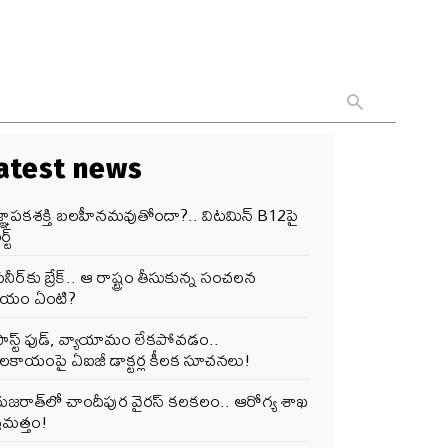
atest news
జ్ఞాపకశక్తి బలహీనమవుతోందా?.. విటమిన్ B12పై
్ట్
నీర్‌కు బ్రేక్.. ఆ రాష్ట్రం తీసుకున్న సంచలన
ర్ణయం ఏంటి?
ఫాస్ట్ ఫుడ్, వ్యాయామం లేకపోవడం..
ూలకాయంపై ఏఐజీ డాక్టర్ల కీలక సూచనలు!
గుజరాత్‌లో చాందీపుర వైరస్ కలకలం.. ఆరోగ్య శాఖ
రమత్తం!