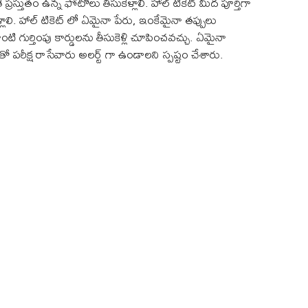
్రస్తుతం ఉన్న ఫోటోలు తీసుకెళ్లాలి. హాల్ టికెట్ మీద పూర్తిగా
లి. హాల్ టికెట్ లో ఏమైనా పేరు, ఇంకేమైనా తప్పులు
ాంటి గుర్తింపు కార్డులను తీసుకెళ్లి చూపించవచ్చు. ఏమైనా
ంతో పరీక్ష రాసేవారు అలర్ట్ గా ఉండాలని స్పష్టం చేశారు.