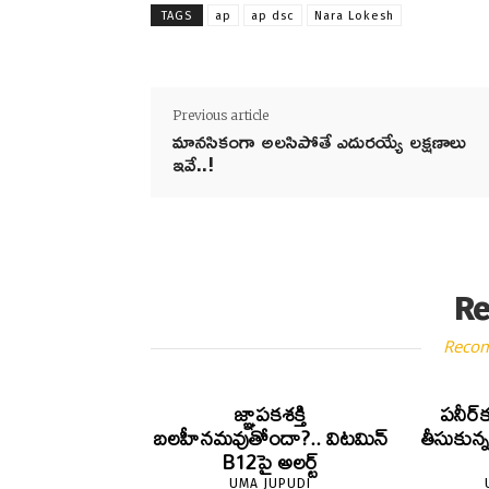
TAGS
ap
ap dsc
Nara Lokesh
Previous article
మానసికంగా అలసిపోతే ఎదురయ్యే లక్షణాలు
ఇవే..!
Re
Reco
జ్ఞాపకశక్తి
పనీర్‌క
బలహీనమవుతోందా?.. విటమిన్
తీసుకున
B12పై అలర్ట్
UMA JUPUDI