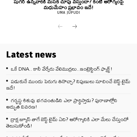
షుగర్ ఉన్నవారికి మసక చూపు వస్తుందా? కంటి ఆరోగ్యంపై
మధుమేహం ప్రభావం ఇదే!
UMA JUPUDI
Latest news
ఒకే DNA.. కానీ వేర్వేరు వేలిముద్రలు..ఇంట్రెస్టింగ్ ఫ్యాక్ట్!
పడుకునే ముందు పెరుగు తినొచ్చా? నిపుణులు సూచించే బెస్ట్ టైమ్
ఇదే!
గర్భస్థ శిశువు భగవంతుడిని ఎలా ప్రార్థిస్తాడు? పురాణాల్లోని
అద్భుత వివరణ!
ద్రాక్ష జ్యూస్ తాగే బెస్ట్ టైమ్ ఏది? ఆరోగ్యానికి ఎలా మేలు చేస్తుందో
తెలుసుకోండి!