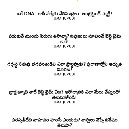
ఒకే DNA.. కానీ వేర్వేరు వేలిముద్రలు..ఇంట్రెస్టింగ్ ఫ్యాక్ట్!
UMA JUPUDI
పడుకునే ముందు పెరుగు తినొచ్చా? నిపుణులు సూచించే బెస్ట్ టైమ్
ఇదే!
UMA JUPUDI
గర్భస్థ శిశువు భగవంతుడిని ఎలా ప్రార్థిస్తాడు? పురాణాల్లోని అద్భుత
వివరణ!
UMA JUPUDI
ద్రాక్ష జ్యూస్ తాగే బెస్ట్ టైమ్ ఏది? ఆరోగ్యానికి ఎలా మేలు చేస్తుందో
తెలుసుకోండి!
UMA JUPUDI
సరస్వతీదేవి వాహనం హంసే ఎందుకు? శాస్త్రాలు చెప్పే విశేషం
తెలుసా?