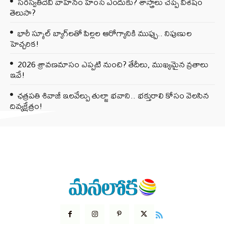
సరస్వతీదేవి వాహనం హంసే ఎందుకు? శాస్త్రాలు చెప్పే విశేషం
తెలుసా?
భారీ స్కూల్ బ్యాగ్‌లతో పిల్లల ఆరోగ్యానికి ముప్పు.. నిపుణుల
హెచ్చరిక!
2026 శ్రావణమాసం ఎప్పటి నుంచి? తేదీలు, ముఖ్యమైన వ్రతాలు
ఇవే!
ఛత్రపతి శివాజీ ఇలవేల్పు తుల్జా భవాని.. భక్తురాలి కోసం వెలసిన
దివ్యక్షేత్రం!