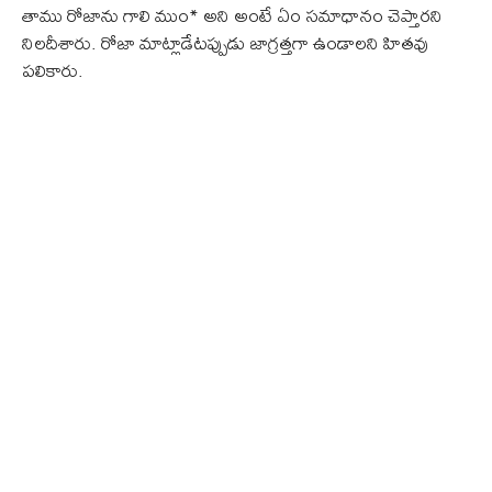
తాము రోజాను గాలి ముం* అని అంటే ఏం సమాధానం చెప్తారని
నిలదీశారు. రోజా మాట్లాడేటప్పుడు జాగ్రత్తగా ఉండాలని హితవు
పలికారు.