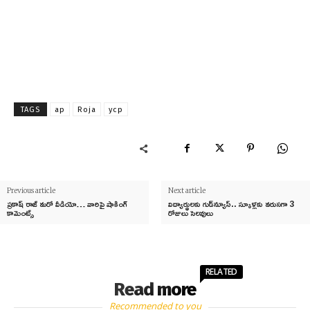
TAGS
ap
Roja
ycp
Previous article
Next article
ప్రకాష్ రాజ్ మరో వీడియో… వారిపై షాకింగ్
విద్యార్థులకు గుడ్‌న్యూస్.. స్కూళ్లకు వరుసగా 3
కామెంట్స్
రోజులు సెలవులు
RELATED
Read more
Recommended to you