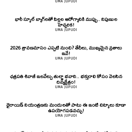
UMA JUPUDI
భారీ స్కూల్ బ్యాగ్‌లతో పిల్లల ఆరోగ్యానికి ముప్పు.. నిపుణుల
హెచ్చరిక!
UMA JUPUDI
2026 శ్రావణమాసం ఎప్పటి నుంచి? తేదీలు, ముఖ్యమైన వ్రతాలు
ఇవే!
UMA JUPUDI
ఛత్రపతి శివాజీ ఇలవేల్పు తుల్జా భవాని.. భక్తురాలి కోసం వెలసిన
దివ్యక్షేత్రం!
UMA JUPUDI
థైరాయిడ్ నియంత్రణకు మందులతో పాటు ఈ ఇంటి చిట్కాలు కూడా
ఉపయోగపడవచ్చు!
UMA JUPUDI