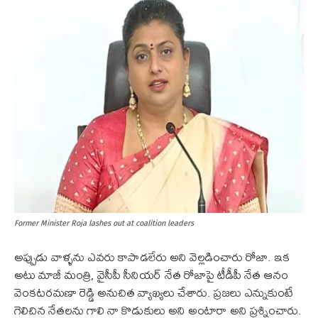
Former Minister Roja lashes out at coalition leaders
అప్పుడు వాళ్ళను ఎవరు కాపాడలేరు అని వెల్లడించారు రోజా. ఇక
అటు మాజీ మంత్రి, వైసీపీ సీనియర్ నేత రోజాపై టీడీపీ నేత ఆనం
వెంకటరమణా రెడ్డి అనుచిత వ్యాఖ్యలు చేశారు. ప్రజలు ఎన్నుకుంటే
గెలిచిన నేతలను గాలి నా కొడుకులు అని అంటారా అని ప్రశ్నించారు.