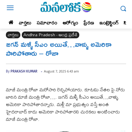
వార్తలు
సమాచారం
ఆరోగ్యం
ప్రేర‌ణ‌
ఇంట్రెస్టింగ్‌
సిన
వార్తలు
Andhra Pradesh - ఆంధ్ర ప్రదేశ్‌
జగన్ మళ్ళీ సీఎం అయితే…వాళ్ళు అమెరికా
పారిపోతారు – రోజా
-
August 7, 2025 6:43 am
By
PRAKASH KUMAR
మాజీ మంత్రి రోజా మరోసారి రెచ్చిపోయారు. కూటమి నేతల పై నోరు
జారిన మాజీ మంత్రి రోజా…. జగన్ మళ్ళీ సీఎం అయితే…వాళ్ళు
అమెరికా పారిపోతారన్నారు. మళ్లీ మా ప్రభుత్వం వస్తే అంత
హైదరాబాద్ కాదు అమెరికా పారిపోతారని చురకలు అంటించారు
మాజీ మంత్రి రోజా.