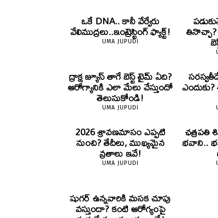
ఒకే DNA.. కానీ వేర్వేరు
పడుకున
వేలిముద్రలు..ఇంట్రెస్టింగ్ ఫ్యాక్ట్!
తినొచ్చా
బె
UMA JUPUDI
ద్రాక్ష జ్యూస్ తాగే బెస్ట్ టైమ్ ఏది?
సరస్వతీ
ఆరోగ్యానికి ఎలా మేలు చేస్తుందో
ఎందుకు? శా
తెలుసుకోండి!
UMA JUPUDI
2026 శ్రావణమాసం ఎప్పటి
ఛత్రపతి శ
నుంచి? తేదీలు, ముఖ్యమైన
భవాని.. భ
వ్రతాలు ఇవే!
UMA JUPUDI
షుగర్ ఉన్నవారికి మసక చూపు
వస్తుందా? కంటి ఆరోగ్యంపై