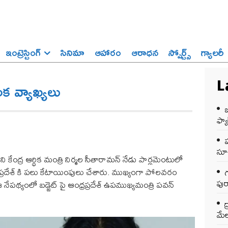
ఇంట్రెస్టింగ్‌
సినిమా
ఆహారం
ఆరాధన
స్పోర్ట్స్‌
గ్యాలరీ
ీలక వ్యాఖ్యలు
L
ఒ
ఫ్యాక
సూచ
ని కేంద్ర ఆర్థిక మంత్రి నిర్మల సీతారామన్ నేడు పార్లమెంటులో
ధ్రప్రదేశ్ కి పలు కేటాయింపులు చేశారు. ముఖ్యంగా పోలవరం
గ
పుర
రు. ఈ నేపథ్యంలో బడ్జెట్ పై ఆంధ్రప్రదేశ్ ఉపముఖ్యమంత్రి పవన్
ద
మేల