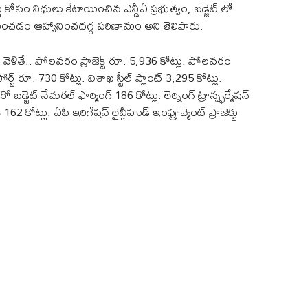
్ధి కోసం నిధులు కేటాయించిన ఎన్డీఏ ప్రభుత్వం, బడ్జెట్ లో
ంచడం ఆహ్వానించదగ్గ పరిణామం అని తెలిపారు.
ెళితే.. పోలవరం ప్రాజెక్ట్ రూ. 5,936 కోట్లు. పోలవరం
 పోర్ట్ రూ. 730 కోట్లు. విశాఖ స్టీల్ ప్లాంట్ 3,295 కోట్లు.
 బడ్జెట్ నేచురల్ ఫార్మింగ్ 186 కోట్లు. లెర్నింగ్ ట్రాన్స్ఫర్మేషన్
 కోట్లు. ఏపీ ఇరిగేషన్ లైవ్లీహుడ్ ఇంప్రూవ్మెంట్ ప్రాజెక్టు