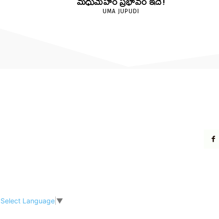
మధుమేహం ప్రభావం ఇదే!
UMA JUPUDI
Select Language
▼