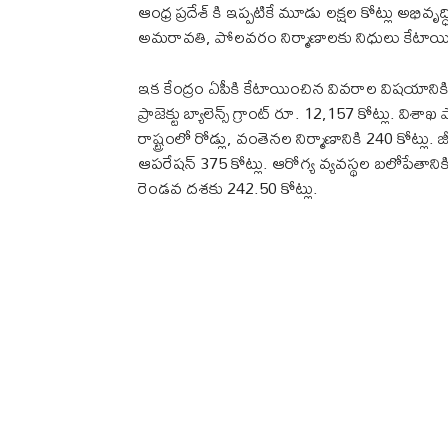
ఆంధ్ర ప్రదేశ్ కి ఇప్పటికే మూడు లక్షల కోట్లు అభివృద
అమరావతి, పోలవరం నిర్మాణాలకు నిధులు కేటాయి
ఇక కేంద్రం ఏపీకి కేటాయించిన వివరాల విషయానికి వ
ప్రాజెక్టు బ్యాలెన్స్ గ్రాంట్ రూ. 12,157 కోట్లు. విశాఖ
రాష్ట్రంలో రోడ్లు, వంతెనల నిర్మాణానికి 240 కోట్లు. జీరో
ఆపరేషన్ 375 కోట్లు. ఆరోగ్య వ్యవస్థల బలోపేతానికి 162
రెండవ దశకు 242.50 కోట్లు.