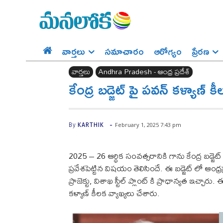
వార్తలు
సమాచారం
ఆరోగ్యం
ప్రేర‌ణ‌
వార్తలు
Andhra Pradesh - ఆంధ్ర ప్రదేశ్‌
కేంద్ర బడ్జెట్ పై పవన్ కళ్యాణ్ క
-
February 1, 2025 7:43 pm
By
KARTHIK
2025 – 26 ఆర్థిక సంవత్సరానికి గాను కేంద్ర బడ్జెట్ 
ప్రవేశపెట్టిన విషయం తెలిసిందే. ఈ బడ్జెట్ లో ఆం
ప్రాజెక్టు, విశాఖ స్టీల్ ప్లాంట్ కి ప్రాధాన్యత ఇచ్చా
కళ్యాణ్ కీలక వ్యాఖ్యలు చేశారు.