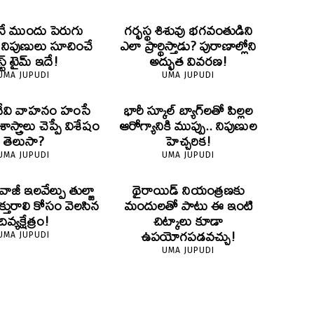
ే ముందు పెరుగు
గర్భస్థ శిశువు భగవంతుడిని
? నిపుణులు సూచించే
ఎలా ప్రార్థిస్తాడు? పురాణాల్లోని
స్ట్ టైమ్ ఇదే!
అద్భుత వివరణ!
UMA JUPUDI
UMA JUPUDI
దేవి వాహనం హంసే
భారీ స్కూల్ బ్యాగ్‌లతో పిల్లల
స్త్రాలు చెప్పే విశేషం
ఆరోగ్యానికి ముప్పు.. నిపుణుల
తెలుసా?
హెచ్చరిక!
UMA JUPUDI
UMA JUPUDI
ివాజీ ఇలవేల్పు తుల్జా
థైరాయిడ్ నియంత్రణకు
క్తురాలి కోసం వెలసిన
మందులతో పాటు ఈ ఇంటి
దివ్యక్షేత్రం!
చిట్కాలు కూడా
ఉపయోగపడవచ్చు!
UMA JUPUDI
UMA JUPUDI