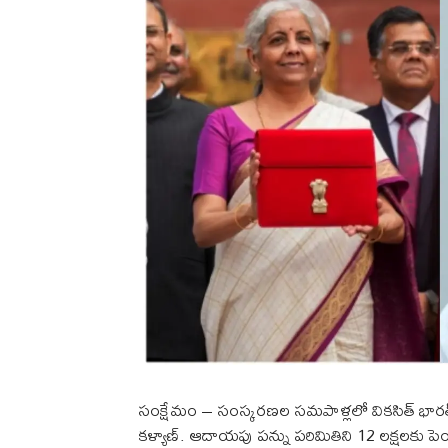
సంక్షేమం – సంస్కరణల సమపాళ్లలో వికసిత్ భారత్ 20
కళ్యాణ్. ఆదాయపు పన్ను పరిమితిని 12 లక్షలకు ప