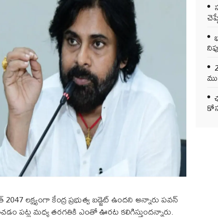
చెప
భ
నిప
ముఖ
ఛ
కోస
47 లక్ష్యంగా కేంద్ర ప్రభుత్వ బడ్జెట్ ఉందని అన్నారు పవన్
ెంచడం పట్ల మధ్య తరగతికి ఎంతో ఊరట కలిగిస్తుందన్నారు.