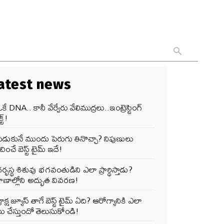
atest news
కే DNA.. కానీ వేర్వేరు వేలిముద్రలు..ఇంట్రెస్టింగ్
్ట్!
పడుకునే ముందు పెరుగు తినొచ్చా? నిపుణులు
ించే బెస్ట్ టైమ్ ఇదే!
ర్భస్థ శిశువు భగవంతుడిని ఎలా ప్రార్థిస్తాడు?
ాణాల్లోని అద్భుత వివరణ!
్రాక్ష జ్యూస్ తాగే బెస్ట్ టైమ్ ఏది? ఆరోగ్యానికి ఎలా
ు చేస్తుందో తెలుసుకోండి!