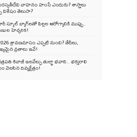
సరస్వతీదేవి వాహనం హంసే ఎందుకు? శాస్త్రాలు
్పే విశేషం తెలుసా?
ారీ స్కూల్ బ్యాగ్‌లతో పిల్లల ఆరోగ్యానికి ముప్పు..
ుణుల హెచ్చరిక!
2026 శ్రావణమాసం ఎప్పటి నుంచి? తేదీలు,
్యమైన వ్రతాలు ఇవే!
త్రపతి శివాజీ ఇలవేల్పు తుల్జా భవాని.. భక్తురాలి
ం వెలసిన దివ్యక్షేత్రం!