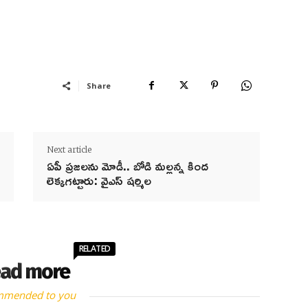
Share
Next article
ఏపీ ప్రజలను మోడీ.. బోడి మల్లన్న కింద
లెక్కగట్టారు: వైఎస్ షర్మిల
RELATED
ad more
mmended to you