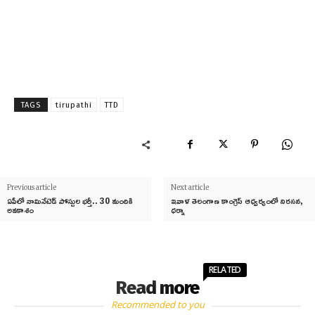
TAGS
tirupathi
TTD
Previous article
Next article
ఏపీలో నామినేటెడ్ పోస్టుల భర్తీ.. 30 మందికి
ఇవాళ తెలంగాణ కాంగ్రెస్ ఆధ్వర్యంలో నిరసన,
అవకాశం
ధర్నా
RELATED
Read more
Recommended to you