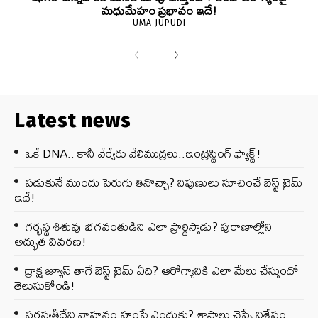
మధుమేహం ప్రభావం ఇదే!
UMA JUPUDI
Latest news
ఒకే DNA.. కానీ వేర్వేరు వేలిముద్రలు..ఇంట్రెస్టింగ్ ఫ్యాక్ట్!
పడుకునే ముందు పెరుగు తినొచ్చా? నిపుణులు సూచించే బెస్ట్ టైమ్
ఇదే!
గర్భస్థ శిశువు భగవంతుడిని ఎలా ప్రార్థిస్తాడు? పురాణాల్లోని
అద్భుత వివరణ!
ద్రాక్ష జ్యూస్ తాగే బెస్ట్ టైమ్ ఏది? ఆరోగ్యానికి ఎలా మేలు చేస్తుందో
తెలుసుకోండి!
సరస్వతీదేవి వాహనం హంసే ఎందుకు? శాస్త్రాలు చెప్పే విశేషం