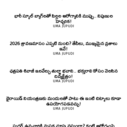
భారీ స్కూల్ బ్యాగ్‌లతో పిల్లల ఆరోగ్యానికి ముప్పు.. నిపుణుల
హెచ్చరిక!
UMA JUPUDI
2026 శ్రావణమాసం ఎప్పటి నుంచి? తేదీలు, ముఖ్యమైన వ్రతాలు
ఇవే!
UMA JUPUDI
ఛత్రపతి శివాజీ ఇలవేల్పు తుల్జా భవాని.. భక్తురాలి కోసం వెలసిన
దివ్యక్షేత్రం!
UMA JUPUDI
థైరాయిడ్ నియంత్రణకు మందులతో పాటు ఈ ఇంటి చిట్కాలు కూడా
ఉపయోగపడవచ్చు!
UMA JUPUDI
షుగర్ ఉన్నవారికి మసక చూపు వస్తుందా? కంటి ఆరోగ్యంపై