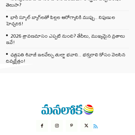
తెలుసా?
భారీ స్కూల్ బ్యాగ్‌లతో పిల్లల ఆరోగ్యానికి ముప్పు.. నిపుణుల
హెచ్చరిక!
2026 శ్రావణమాసం ఎప్పటి నుంచి? తేదీలు, ముఖ్యమైన వ్రతాలు
ఇవే!
ఛత్రపతి శివాజీ ఇలవేల్పు తుల్జా భవాని.. భక్తురాలి కోసం వెలసిన
దివ్యక్షేత్రం!