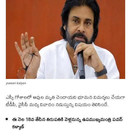
pawan kalyan
ఎస్వీ గోశాలలో ఆవుల మృతి చెందాయని భూమన విమర్శలు చేయగా
టీడీపీ, వైసీపీ మధ్య వివాదం నడుస్తున్న విషయం తెలిసిందే.
ఈ నెల 18వ తేదీన తిరుపతికి వెళ్లనున్న ఉపముఖ్యమంత్రి పవన్
కళ్యాణ్