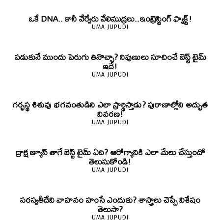
ఒకే DNA.. కానీ వేర్వేరు వేలిముద్రలు..ఇంట్రెస్టింగ్ ఫ్యాక్ట్!
UMA JUPUDI
పడుకునే ముందు పెరుగు తినొచ్చా? నిపుణులు సూచించే బెస్ట్ టైమ్
ఇదే!
UMA JUPUDI
గర్భస్థ శిశువు భగవంతుడిని ఎలా ప్రార్థిస్తాడు? పురాణాల్లోని అద్భుత
వివరణ!
UMA JUPUDI
ద్రాక్ష జ్యూస్ తాగే బెస్ట్ టైమ్ ఏది? ఆరోగ్యానికి ఎలా మేలు చేస్తుందో
తెలుసుకోండి!
UMA JUPUDI
సరస్వతీదేవి వాహనం హంసే ఎందుకు? శాస్త్రాలు చెప్పే విశేషం
తెలుసా?
UMA JUPUDI