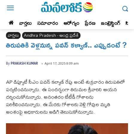
వార్తలు
సమాచారం
ఆరోగ్యం
ప్రేర‌ణ‌
ఇంట్రెస్టింగ్‌
సిన
వార్తలు
Andhra Pradesh - ఆంధ్ర ప్రదేశ్‌
తిరుపతికి వెళ్లనున్న పవన్ కళ్యాణ్.. ఎప్పుడంటే ?
-
April 17, 2025 8:09 am
By
PRAKASH KUMAR
AP డిప్యూటీ సీఎం పవన్ కల్యాణ్ రేపు అంటే శుక్రవారం తిరుపతిలో
పర్యటించనున్నారు. ఈ సందర్భంగా తిరుమల శ్రీవారిని ఆయన
దర్శించుకోనున్నారు. అనంతరం టీటీడీ గోశాలను
పరిశీలించనున్నారు. ఈ మేరకు గోశాలకు వెళ్లి గోవుల మృతి
అంశంపై అధికారులను అడిగి తెలుసుకోనున్నారు.