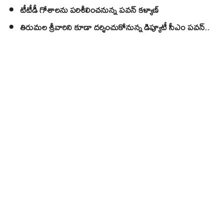
టీటీడీ గోశాలను పరిశీలించనున్న పవన్ కళ్యాణ్
తిరుమల శ్రీవారిని కూడా దర్శించుకోనున్న డిప్యూటీ సీఎం పవన్..