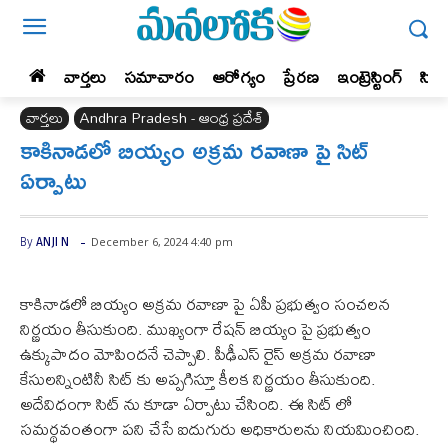
వార్తలు
సమాచారం
ఆరోగ్యం
ప్రేర‌ణ‌
ఇంట్రెస్టింగ్‌
సిన
వార్తలు
Andhra Pradesh - ఆంధ్ర ప్రదేశ్‌
కాకినాడలో బియ్యం అక్రమ రవాణా పై సిట్
ఏర్పాటు
-
December 6, 2024 4:40 pm
By
ANJI N
కాకినాడలో బియ్యం అక్రమ రవాణా పై ఏపీ ప్రభుత్వం సంచలన
నిర్ణయం తీసుకుంది. ముఖ్యంగా రేషన్ బియ్యం పై ప్రభుత్వం
ఉక్కుపాదం మోపిందనే చెప్పాలి. పీఢీఎస్ రైస్ అక్రమ రవాణా
కేసులన్నింటినీ సిట్ కు అప్పగిస్తూ కీలక నిర్ణయం తీసుకుంది.
అదేవిధంగా సిట్ ను కూడా ఏర్పాటు చేసింది. ఈ సిట్ లో
సమర్థవంతంగా పని చేసే ఐదుగురు అధికారులను నియమించింది.