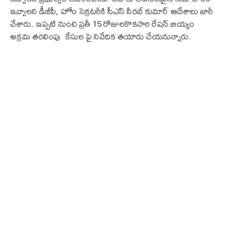
ఇవ్వాలని డీజీపీ, హోం సెక్రటరీకి సీఎస్ నీరబ్ కుమార్ ఆదేశాలు జారీ
చేశారు. ఇప్పటి నుంచి ప్రతీ 15 రోజులకొకసారి రేషన్ బియ్యం
అక్రమ తరలింపు కేసుల పై నివేదిక తయారు చేయనున్నారు.