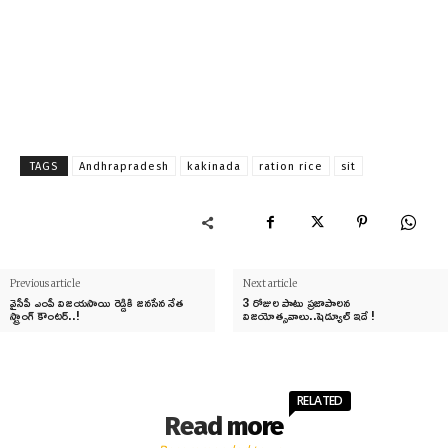
TAGS
Andhrapradesh
kakinada
ration rice
sit
Previous article
Next article
వైసీపీ ఎంపీ విజయసాయి రెడ్డికి జనసేన నేత
3 రోజుల పాటు ప్రజాపాలన
స్ట్రాంగ్ కౌంటర్..!
విజయోత్సవాలు..షెడ్యూల్ ఇదే !
RELATED
Read more