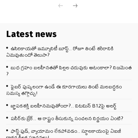
Latest news
ఉసిరికాయతో ఇమ్యూనిటీ బూస్ట్‌.. రోజూ తింటే శరీరానికి
ఏమవుతుందో తెలుసా?
బుధ గ్రహం బలహీనతతో పిల్లల చదువుకు ఆటంకాలా? నిజమెంత
?
ఫైబర్‌ పుష్కలంగా ఉండే ఈ కూరగాయలు తింటే మలబద్ధకం
సమస్య తగ్గొచ్చు!
జ్ఞాపకశక్తి బలహీనమవుతోందా?.. విటమిన్ B12పై అలర్ట్
పనీర్‌కు బ్రేక్.. ఆ రాష్ట్రం తీసుకున్న సంచలన నిర్ణయం ఏంటి?
ఫాస్ట్ ఫుడ్, వ్యాయామం లేకపోవడం.. స్థూలకాయంపై ఏఐజీ
డాక్టర్ల కీలక సూచనలు!