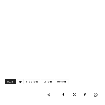
TAGS
ap
Free bus
rtc bus
Women