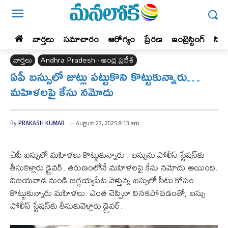
వార్తలు
సమాచారం
ఆరోగ్యం
ప్రేర‌ణ‌
ఇంట్రెస్టింగ్‌
సిన
వార్తలు
Andhra Pradesh - ఆంధ్ర ప్రదేశ్‌
ఏపీ బస్సులో జుట్లు పట్టుకొని కొట్టుకున్నారు…
మహిళలపై కేసు నమోదు
-
August 23, 2025 8:13 am
By
PRAKASH KUMAR
ఏపీ బస్సులో మహిళలు కొట్టుకున్నారు . బస్సును పోలీస్ స్టేషన్‌కు
తీసుకెళ్లారు డ్రైవర్. తరుణంలోనే మహిళలపై కేసు నమోదు అయింది.
విజయవాడ నుండి జగ్గయ్యపేట వెళ్తున్న బస్సులో సీటు కోసం
కొట్టుకున్నారు మహిళలు. ఎంత చెప్పినా వినకపోవడంతో, బస్సు
పోలీస్ స్టేషన్‌కు తీసుకువెళ్లారు డ్రైవర్.