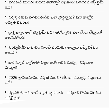
పడుకునే ముందు పెరుగు తినొచ్చా? నిపుణులు సూచించే బెస్ట్ టైమ్
ఇదే!
గర్భస్థ శిశువు భగవంతుడిని ఎలా ప్రార్థిస్తాడు? పురాణాల్లోని
అద్భుత వివరణ!
ద్రాక్ష జ్యూస్ తాగే బెస్ట్ టైమ్ ఏది? ఆరోగ్యానికి ఎలా మేలు చేస్తుందో
తెలుసుకోండి!
సరస్వతీదేవి వాహనం హంసే ఎందుకు? శాస్త్రాలు చెప్పే విశేషం
తెలుసా?
భారీ స్కూల్ బ్యాగ్‌లతో పిల్లల ఆరోగ్యానికి ముప్పు.. నిపుణుల
హెచ్చరిక!
2026 శ్రావణమాసం ఎప్పటి నుంచి? తేదీలు, ముఖ్యమైన వ్రతాలు
ఇవే!
ఛత్రపతి శివాజీ ఇలవేల్పు తుల్జా భవాని.. భక్తురాలి కోసం వెలసిన
దివ్యక్షేత్రం!