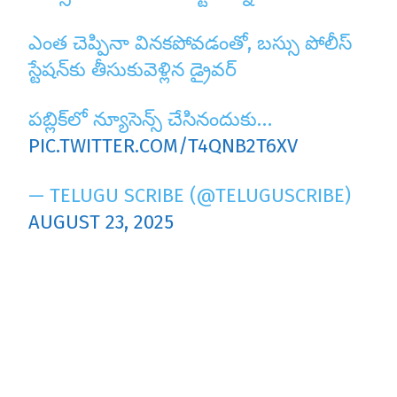
ఎంత చెప్పినా వినకపోవడంతో, బస్సు పోలీస్
స్టేషన్‌కు తీసుకువెళ్లిన డ్రైవర్
పబ్లిక్‌లో న్యూసెన్స్ చేసినందుకు…
PIC.TWITTER.COM/T4QNB2T6XV
— TELUGU SCRIBE (@TELUGUSCRIBE)
AUGUST 23, 2025