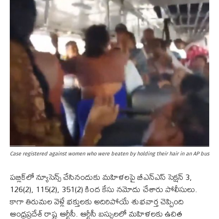
Case registered against women who were beaten by holding their hair in an AP bus
పబ్లిక్‌లో న్యూసెన్స్ చేసినందుకు మహిళలపై బీఎన్ఎస్ సెక్షన్ 3,
126(2), 115(2), 351(2) కింద కేసు నమోదు చేశారు పోలీసులు.
కాగా తిరుమల వెళ్లే భక్తులకు అదిరిపోయే శుభవార్త చెప్పింది
ఆంధ్రప్రదేశ్ రాష్ట్ర ఆర్టీసీ. ఆర్టీసీ బస్సులలో మహిళలకు ఉచిత