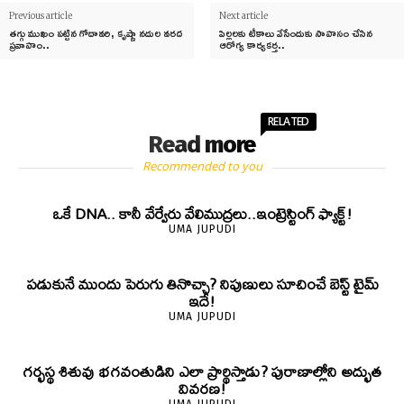
Previous article
Next article
తగ్గు ముఖం పట్టిన గోదావరి, కృష్ణా నదుల వరద
పిల్లలకు టీకాలు వేసేందుకు సాహసం చేసిన
ప్రవాహం..
ఆరోగ్య కార్యకర్త..
RELATED
Read more
Recommended to you
ఒకే DNA.. కానీ వేర్వేరు వేలిముద్రలు..ఇంట్రెస్టింగ్ ఫ్యాక్ట్!
UMA JUPUDI
పడుకునే ముందు పెరుగు తినొచ్చా? నిపుణులు సూచించే బెస్ట్ టైమ్
ఇదే!
UMA JUPUDI
గర్భస్థ శిశువు భగవంతుడిని ఎలా ప్రార్థిస్తాడు? పురాణాల్లోని అద్భుత
వివరణ!