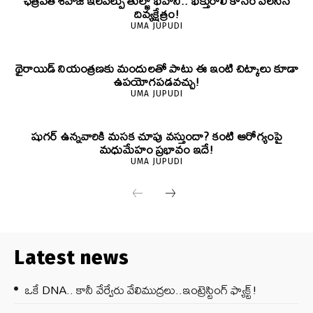
ఛత్రపతి శివాజీ ఇలవేల్పు తుల్జా భవాని.. భక్తురాలి కోసం వెలసిన
దివ్యక్షేత్రం!
UMA JUPUDI
థైరాయిడ్ నియంత్రణకు మందులతో పాటు ఈ ఇంటి చిట్కాలు కూడా
ఉపయోగపడవచ్చు!
UMA JUPUDI
షుగర్ ఉన్నవారికి మసక చూపు వస్తుందా? కంటి ఆరోగ్యంపై
మధుమేహం ప్రభావం ఇదే!
UMA JUPUDI
Latest news
ఒకే DNA.. కానీ వేర్వేరు వేలిముద్రలు..ఇంట్రెస్టింగ్ ఫ్యాక్ట్!