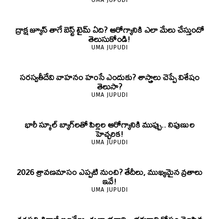
UMA JUPUDI
ద్రాక్ష జ్యూస్ తాగే బెస్ట్ టైమ్ ఏది? ఆరోగ్యానికి ఎలా మేలు చేస్తుందో
తెలుసుకోండి!
UMA JUPUDI
సరస్వతీదేవి వాహనం హంసే ఎందుకు? శాస్త్రాలు చెప్పే విశేషం
తెలుసా?
UMA JUPUDI
భారీ స్కూల్ బ్యాగ్‌లతో పిల్లల ఆరోగ్యానికి ముప్పు.. నిపుణుల
హెచ్చరిక!
UMA JUPUDI
2026 శ్రావణమాసం ఎప్పటి నుంచి? తేదీలు, ముఖ్యమైన వ్రతాలు
ఇవే!
UMA JUPUDI