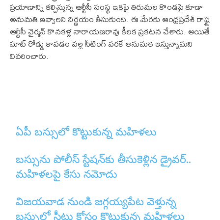
ప్రయాణాన్ని కల్పిస్తున్న ఆర్టీసీ సంస్థ ఇకపై తిరుమల కొండపై కూడా
అనుమతి ఇవ్వాలని నిర్ణయం తీసుకుంది. ఈ మేరకు ఆంధ్రప్రదేశ్ రాష్ట్ర
ఆర్టీసీ చైర్మన్ కొనకళ్ల నారాయణరావు కీలక ప్రకటన చేశారు. అయితే
ఘాట్ రోడ్డు కావడం వల్ల సీటింగ్ వరకే అనుమతి ఇస్తున్నామని
వివరించారు.
ఏపీ బస్సులో కొట్టుకున్న మహిళలు
బస్సును పోలీస్ స్టేషన్‌కు తీసుకెళ్లిన డ్రైవర్..
మహిళలపై కేసు నమోదు
విజయవాడ నుండి జగ్గయ్యపేట వెళ్తున్న
బస్సులో సీటు కోసం కొట్టుకున్న మహిళలు