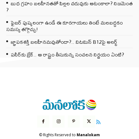
బుధ గ్రహం బలహీనతతో పిల్లల చదువుకు ఆటంకాలా? నిజమెంత
?
ఫైబర్‌ పుష్కలంగా ఉండే ఈ కూరగాయలు తింటే మలబద్ధకం
సమస్య తగ్గొచ్చు!
జ్ఞాపకశక్తి బలహీనమవుతోందా?.. విటమిన్ B12పై అలర్ట్
పనీర్‌కు బ్రేక్.. ఆ రాష్ట్రం తీసుకున్న సంచలన నిర్ణయం ఏంటి?
© Rights Reserved to
Manalokam