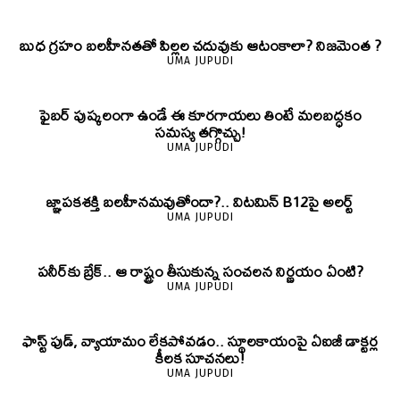
బుధ గ్రహం బలహీనతతో పిల్లల చదువుకు ఆటంకాలా? నిజమెంత ?
UMA JUPUDI
ఫైబర్‌ పుష్కలంగా ఉండే ఈ కూరగాయలు తింటే మలబద్ధకం
సమస్య తగ్గొచ్చు!
UMA JUPUDI
జ్ఞాపకశక్తి బలహీనమవుతోందా?.. విటమిన్ B12పై అలర్ట్
UMA JUPUDI
పనీర్‌కు బ్రేక్.. ఆ రాష్ట్రం తీసుకున్న సంచలన నిర్ణయం ఏంటి?
UMA JUPUDI
ఫాస్ట్ ఫుడ్, వ్యాయామం లేకపోవడం.. స్థూలకాయంపై ఏఐజీ డాక్టర్ల
కీలక సూచనలు!
UMA JUPUDI