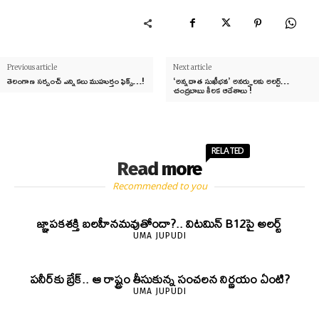
Previous article
Next article
తెలంగాణ సర్పంచ్ ఎన్నికలు ముహుర్తం ఫిక్స్…!
‘అన్నదాత సుఖీభవ’ అనర్హులకు అలర్ట్…
చంద్రబాబు కీలక ఆదేశాలు !
RELATED
Read more
Recommended to you
జ్ఞాపకశక్తి బలహీనమవుతోందా?.. విటమిన్ B12పై అలర్ట్
UMA JUPUDI
పనీర్‌కు బ్రేక్.. ఆ రాష్ట్రం తీసుకున్న సంచలన నిర్ణయం ఏంటి?
UMA JUPUDI