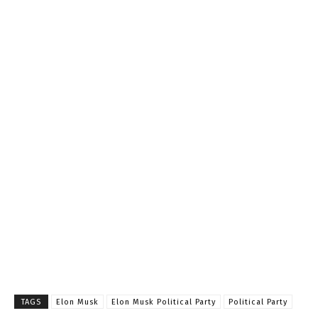
TAGS
Elon Musk
Elon Musk Political Party
Political Party