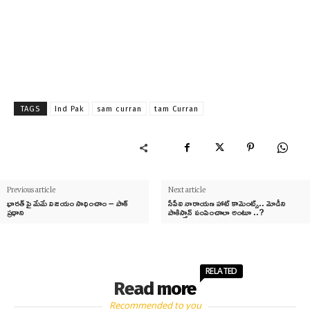
TAGS
Ind Pak
sam curran
tam Curran
Previous article
Next article
భారత్ పై మేమే విజయం సాధించాం – పాక్
సీపీఐ నారాయణ హాట్ కామెంట్స్.. మోడీని
ప్రధాని
పాకిస్తాన్ పంపించాలా అంటూ ..?
RELATED
Read more
Recommended to you