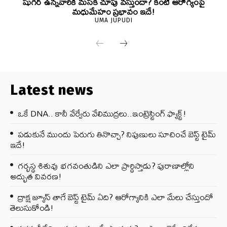
షుగర్ ఉన్నవారికి మసక చూపు వస్తుందా? కంటి ఆరోగ్యంపై
మధుమేహం ప్రభావం ఇదే!
UMA JUPUDI
Latest news
ఒకే DNA.. కానీ వేర్వేరు వేలిముద్రలు..ఇంట్రెస్టింగ్ ఫ్యాక్ట్!
పడుకునే ముందు పెరుగు తినొచ్చా? నిపుణులు సూచించే బెస్ట్ టైమ్
ఇదే!
గర్భస్థ శిశువు భగవంతుడిని ఎలా ప్రార్థిస్తాడు? పురాణాల్లోని
అద్భుత వివరణ!
ద్రాక్ష జ్యూస్ తాగే బెస్ట్ టైమ్ ఏది? ఆరోగ్యానికి ఎలా మేలు చేస్తుందో
తెలుసుకోండి!