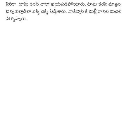
పెరీరా, టామ్ కరన్ చాలా భయపడిపోయారు. టామ్ కరన్ మాత్రం
చిన్న పిల్లాడిలా వెక్కి వెక్కి ఏడ్చేశారు. పాకిస్తాన్ కి మళ్లీ రానని మిచెల్
పేర్కొన్నారు.