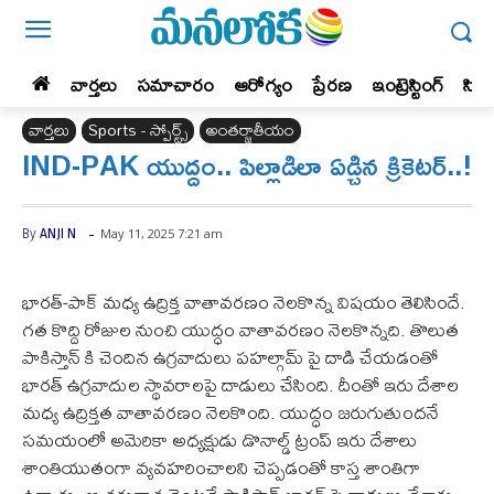
వార్తలు
సమాచారం
ఆరోగ్యం
ప్రేర‌ణ‌
ఇంట్రెస్టింగ్‌
సిన
వార్తలు
Sports - స్పోర్ట్స్‌
అంతర్జాతీయం
IND-PAK యుద్దం.. పిల్లాడిలా ఏడ్చిన క్రికెటర్..!
-
May 11, 2025 7:21 am
By
ANJI N
భారత్-పాక్ మధ్య ఉద్రిక్త వాతావరణం నెలకొన్న విషయం తెలిసిందే.
గత కొద్ది రోజుల నుంచి యుద్ధం వాతావరణం నెలకొన్నది. తొలుత
పాకిస్తాన్ కి చెందిన ఉగ్రవాదులు పహల్గామ్ పై దాడి చేయడంతో
భారత్ ఉగ్రవాదుల స్థావరాలపై దాడులు చేసింది. దీంతో ఇరు దేశాల
మధ్య ఉద్రిక్తత వాతావరణం నెలకొంది. యుద్ధం జరుగుతుందనే
సమయంలో అమెరికా అధ్యక్షుడు డొనాల్డ్ ట్రంప్ ఇరు దేశాలు
శాంతియుతంగా వ్యవహరించాలని చెప్పడంతో కాస్త శాంతిగా