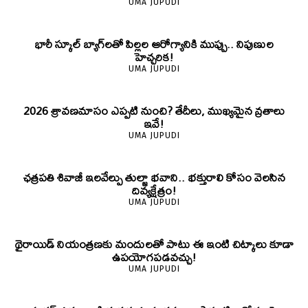
UMA JUPUDI
భారీ స్కూల్ బ్యాగ్‌లతో పిల్లల ఆరోగ్యానికి ముప్పు.. నిపుణుల
హెచ్చరిక!
UMA JUPUDI
2026 శ్రావణమాసం ఎప్పటి నుంచి? తేదీలు, ముఖ్యమైన వ్రతాలు
ఇవే!
UMA JUPUDI
ఛత్రపతి శివాజీ ఇలవేల్పు తుల్జా భవాని.. భక్తురాలి కోసం వెలసిన
దివ్యక్షేత్రం!
UMA JUPUDI
థైరాయిడ్ నియంత్రణకు మందులతో పాటు ఈ ఇంటి చిట్కాలు కూడా
ఉపయోగపడవచ్చు!
UMA JUPUDI