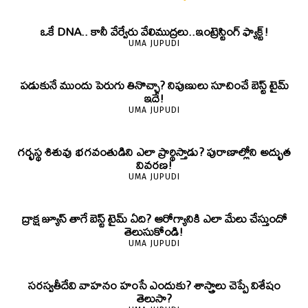
ఒకే DNA.. కానీ వేర్వేరు వేలిముద్రలు..ఇంట్రెస్టింగ్ ఫ్యాక్ట్!
UMA JUPUDI
పడుకునే ముందు పెరుగు తినొచ్చా? నిపుణులు సూచించే బెస్ట్ టైమ్
ఇదే!
UMA JUPUDI
గర్భస్థ శిశువు భగవంతుడిని ఎలా ప్రార్థిస్తాడు? పురాణాల్లోని అద్భుత
వివరణ!
UMA JUPUDI
ద్రాక్ష జ్యూస్ తాగే బెస్ట్ టైమ్ ఏది? ఆరోగ్యానికి ఎలా మేలు చేస్తుందో
తెలుసుకోండి!
UMA JUPUDI
సరస్వతీదేవి వాహనం హంసే ఎందుకు? శాస్త్రాలు చెప్పే విశేషం
తెలుసా?