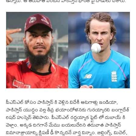
ఉన్నారు. ఆ తరువాత వెంటనే పాకిస్తాన్ భారత్ పై దాడులు చేశారు.
పీఎస్ఎల్ కోసం పాకిస్తాన్ కి వెళ్లిన విదేశీ ఆటగాళ్లు ఇండియా,
పాకిస్తాన్ యుద్ధం వల్ల తీవ్ర భయాందోళనకు గురయ్యారని బంగ్లాదేశ్
రిషద్ హుస్సెన్ తెలిపారు. పీఎస్ఎల్ రద్దయ్యాక ఫ్లైట్ లో దుబాయ్ కి
వెళ్లాం. అక్కడ దిగగానే మేము బయలుదేరిన తరువాత పాకిస్తాన్
విమానాశ్రాయాన్ని క్షిపణీ ఢీ కొన్నదనే వార్త విన్నాం. బిల్లింగ్స్, మిచెల్,