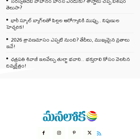
సరస్వతీదేవి వాహనం హంసే ఎందుకు? శాస్త్రాలు చెప్పే విశేషం
తెలుసా?
భారీ స్కూల్ బ్యాగ్‌లతో పిల్లల ఆరోగ్యానికి ముప్పు.. నిపుణుల
హెచ్చరిక!
2026 శ్రావణమాసం ఎప్పటి నుంచి? తేదీలు, ముఖ్యమైన వ్రతాలు
ఇవే!
ఛత్రపతి శివాజీ ఇలవేల్పు తుల్జా భవాని.. భక్తురాలి కోసం వెలసిన
దివ్యక్షేత్రం!