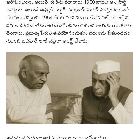
ఆరోపించింది. అయితే ఈ కేసు మూలాలు 1950 నాటివి అని పార్టీ
చెప్తోంది. అయితే అప్పుడే సర్దార్ వల్లభాయ్ పటేల్ హెచ్చరికలు జారీ
చేసినట్లు చెప్పింది. 1954 లేఖని చూసినట్లయితే నేషనల్ హెరాల్డ్ ని
నిధుల సేకరణ కోసం ఉపయోగించడం గురించి ఆయన ఆందోళన
చెందారు. ప్రభుత్వ పేరుని ఉపయోగించుకుని నిధులను సేకరించడం
గురించి జవహర్ లాల్ నెహ్రూ అలర్ట్ చేశారు.
అనుమానస్పదంగా ఆక్రమ మార్గాల ద్వారా వచ్చే నిధుల్ని