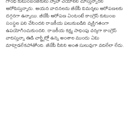
గాంధీ కుటుంబంబికులు స్వాహా చేయాలని చూస్తున్నారని
ఆరోపిస్తున్నారు. ఆయన వాదనలను బీజేపీ విమర్శలు ఆరోపణలకు
దగ్గరగా ఉన్నాయి. బీజేపీ ఆరోపణ ఏంటంటే కాంగ్రెస్ కుటుంబ
సంస్థల పని చేసిందని రాజకీయ పలుకుబడిని వ్యక్తిగతంగా
ఉపయోగించుకుందని. రాజకీయ కక్ష్య సాధింపు చర్యగా కాంగ్రెస్
వాదిస్తున్నా ఈడి చార్జ్షీట్లో ఉన్న అంశాల ముందు ఏమి
మాట్లాడలేకపోతోంది. బీజేపీ దీనిని అంత సులువుగా వదిలేలా లేదు.