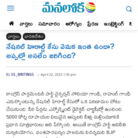
వార్తలు
సమాచారం
ఆరోగ్యం
ప్రేర‌ణ‌
ఇంట్రెస్టింగ్‌
సిన
వార్తలు
భారతదేశం
నేషనల్ హెరాల్డ్ కేసు వెనుక ఇంత ఉందా?
అప్పట్లో అసలేం జరిగింది?
-
April 22, 2025 1:39 pm
By
SS_WRITINGS
కాంగ్రెస్ పార్లమెంటరీ పార్టీ చైర్పర్సన్ సోనియా గాంధీ, రాహుల్ గాంధీ
ఎదుర్కొంటున్న నేషనల్ హెరాల్డ్ కేసులో ఒక పరిణామం చోటు
చేసుకుంది. వీరి పేర్లను ఎన్ఫోర్స్మెంట్ డైరెక్టర్ చార్జిషీట్లో ఉంచింది.
5000 కోట్ల రూపాయల విలువైన ఆస్తులని వీళ్లు మళ్లించడానికి
ప్రధాన సూత్రధారులు అని పేర్కొంది. అయితే కాంగ్రెస్ పార్టీ అవినీతి
దుర్వినియోగం, వంశపారపర్యం పాలనుకు నిదర్శమని BJP