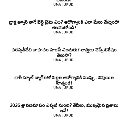
UMA JUPUDI
ద్రాక్ష జ్యూస్ తాగే బెస్ట్ టైమ్ ఏది? ఆరోగ్యానికి ఎలా మేలు చేస్తుందో
తెలుసుకోండి!
UMA JUPUDI
సరస్వతీదేవి వాహనం హంసే ఎందుకు? శాస్త్రాలు చెప్పే విశేషం
తెలుసా?
UMA JUPUDI
భారీ స్కూల్ బ్యాగ్‌లతో పిల్లల ఆరోగ్యానికి ముప్పు.. నిపుణుల
హెచ్చరిక!
UMA JUPUDI
2026 శ్రావణమాసం ఎప్పటి నుంచి? తేదీలు, ముఖ్యమైన వ్రతాలు
ఇవే!
UMA JUPUDI