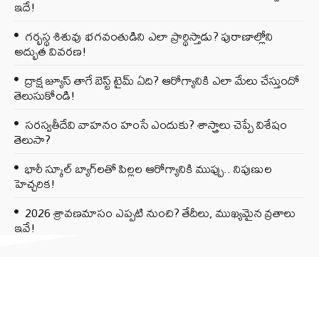
ఇదే!
గర్భస్థ శిశువు భగవంతుడిని ఎలా ప్రార్థిస్తాడు? పురాణాల్లోని
అద్భుత వివరణ!
ద్రాక్ష జ్యూస్ తాగే బెస్ట్ టైమ్ ఏది? ఆరోగ్యానికి ఎలా మేలు చేస్తుందో
తెలుసుకోండి!
సరస్వతీదేవి వాహనం హంసే ఎందుకు? శాస్త్రాలు చెప్పే విశేషం
తెలుసా?
భారీ స్కూల్ బ్యాగ్‌లతో పిల్లల ఆరోగ్యానికి ముప్పు.. నిపుణుల
హెచ్చరిక!
2026 శ్రావణమాసం ఎప్పటి నుంచి? తేదీలు, ముఖ్యమైన వ్రతాలు
ఇవే!