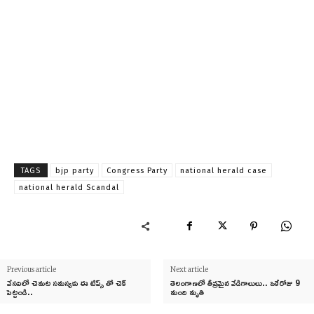
TAGS
bjp party
Congress Party
national herald case
national herald Scandal
Previous article
Next article
వేసవిలో చెమట సమస్యకు ఈ టిప్స్ తో చెక్
తెలంగాణలో తీవ్రమైన వేడిగాలులు.. ఒకేరోజు 9
పెట్టండి..
మంది మృతి