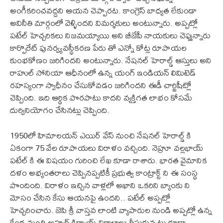
అంగీకరించవద్దని ఆయన చెప్పారట. కాంగ్రెస్ బాధ్యత లేకుండా
అవినీతి మార్గంలో వెళ్ళిందని విమర్శకులు అంటున్నారు. అప్పట్లో
పటేల్ హెచ్చరికలు నిజమయ్యాయి అని బీజేపీ నాయకులు చెప్తున్నారు
కార్పొరేట్ పునర్వ్యవస్థీకరణ పేరు తో ఎన్నో కోట్ల రూపాయల
కుంభకోణం జరిగిందని అంటున్నారు. నేషనల్ హెరాల్డ్ ఆస్తులు అని
రాహుల్ సోనియా ఆధీనంలో ఉన్న యంగ్ ఇండియన్ లిమిటెడ్
రహస్యంగా స్వాధీనం చేసుకోవడం జరిగిందని ఈడీ చార్జిషీట్లో
చెప్పింది. ఇది ఆర్థిక పొరపాటు కాదని వ్యక్తిగత లాభం కోసమే
దుర్వినియోగం చేసినట్లు చెప్పింది.
1950లో హిమాలయన్ ఎయిర్ వేస్ నుంచి నేషనల్ హెరాల్డ్ కి
ఏకంగా 75 వేల రూపాయలు విరాళం వచ్చింది. నెహ్రూ వల్లభాయ్
పటేల్ కి ఈ విషయం గురించి లేఖ కూడా రాశారు. భారత వైమానిక
దళం అభ్యంతరాలు చెప్పినప్పటికీ ప్రభుత్వ కాంట్రాక్ట్ ని ఈ సంస్థ
పొందింది. విరాళం ఇచ్చిన వాళ్లలో అఖాని ఒకరిని బ్యాంకు ని
మోసం చేసిన కేసు ఆయనపై ఉందని.. పటేల్ అప్పట్లో
హెచ్చరించారు. జెపి శ్రీ వాస్తవ లాంటి వ్యాపారుల నుండి అప్పట్లో ఉన్న
కేంద్ర మంత్రి అహ్మద్ కిద్వాయ్ విరాళాలు తీసుకున్నట్లు కూడా