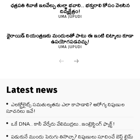
ఛత్రపతి శివాజీ ఇలవేల్పు తుల్జా భవాని.. భక్తురాలి కోసం వెలసిన
దివ్యక్షేత్రం!
UMA JUPUDI
థైరాయిడ్ నియంత్రణకు మందులతో పాటు ఈ ఇంటి చిట్కాలు కూడా
ఉపయోగపడవచ్చు!
UMA JUPUDI
Latest news
ఎలక్ట్రోలైట్స్ సమతుల్యతను ఎలా కాపాడాలి? ఆరోగ్య నిపుణుల
సూచనలు ఇవే!
ఒకే DNA.. కానీ వేర్వేరు వేలిముద్రలు..ఇంట్రెస్టింగ్ ఫ్యాక్ట్!
పడుకునే ముందు పెరుగు తినొచ్చా? నిపుణులు సూచించే బెస్ట్ టైమ్