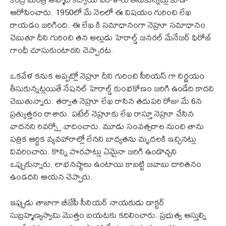
ఆరోపించారు. 1950లో మే నెలలో ఈ విషయం గురించి లేఖ
రాయడం జరిగింది. ఈ లేఖ కి సమాధానంగా నెహ్రూ సమాధానం
చెబుతూ దీని గురించి తన అల్లుడు హెరాల్డ్ జనరల్ మేనేజర్ ఫిరోజ్
గాంధీ చూసుకుంటారని చెప్పారట.
ఒకవేళ కనుక అప్పట్లో నెహ్రూ దీని గురించి సీరియస్ గా నిర్ణయం
తీసుకున్నట్లయితే నేషనల్ హెరాల్డ్ కుంభకోణం జరిగి ఉండేది కాదని
చెబుతున్నారు. తర్వాత నెహ్రూ లేఖ రాసిన తదుపరి రోజు మే 6న
ప్రత్యుత్తరం రాశారు. పటేల్ నెహ్రూకు లేఖ రాస్తూ నెహ్రూ చేసిన
వాదనని రివర్స్లో వాదించారు. మూడు సంవత్సరాల నుంచి తాను
పత్రిక ఆర్థిక వ్యవహారాల్లో లేనని బాధ్యతను మృదలకి ఇచ్చినట్లు
వివరించారు. కొన్ని పొరపాట్లు ఏమైనా జరిగి ఉండొచ్చని
ఒప్పుకున్నారు. లాభనష్టాలు ఉంటాయి కాబట్టి జవాబు దారితనం
ఉండదని ఆయన చెప్పారు.
ఇప్పుడు తాజాగా బీజేపీ సీనియర్ నాయకుడు డాక్టర్
సుబ్రహ్మణ్యస్వామి మొత్తం బయటకు కదిలించారు. ప్రభుత్వ ఆస్తుల్ని