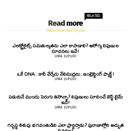
RELATED
Read more
Recommended to you
ఎలక్ట్రోలైట్స్ సమతుల్యతను ఎలా కాపాడాలి? ఆరోగ్య నిపుణుల
సూచనలు ఇవే!
UMA JUPUDI
ఒకే DNA.. కానీ వేర్వేరు వేలిముద్రలు..ఇంట్రెస్టింగ్ ఫ్యాక్ట్!
UMA JUPUDI
పడుకునే ముందు పెరుగు తినొచ్చా? నిపుణులు సూచించే బెస్ట్ టైమ్
ఇదే!
UMA JUPUDI
గర్భస్థ శిశువు భగవంతుడిని ఎలా ప్రార్థిస్తాడు? పురాణాల్లోని అద్భుత
వివరణ!