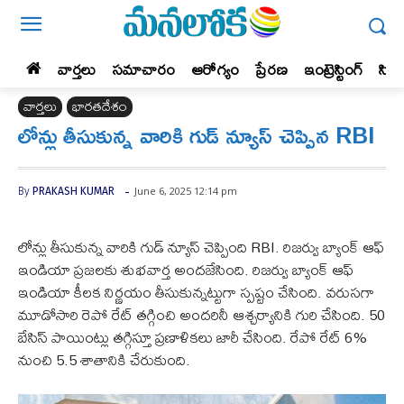
వార్తలు
సమాచారం
ఆరోగ్యం
ప్రేర‌ణ‌
ఇంట్రెస్టింగ్‌
సిన
వార్తలు
భారతదేశం
లోన్లు తీసుకున్న వారికి గుడ్ న్యూస్ చెప్పిన RBI
-
June 6, 2025 12:14 pm
By
PRAKASH KUMAR
లోన్లు తీసుకున్న వారికి గుడ్ న్యూస్ చెప్పింది RBI. రిజర్వు బ్యాంక్ ఆఫ్
ఇండియా ప్రజలకు శుభవార్త అందజేసింది. రిజర్వు బ్యాంక్ ఆఫ్
ఇండియా కీలక నిర్ణయం తీసుకున్నట్టుగా స్పష్టం చేసింది. వరుసగా
మూడోసారి రెపో రేట్ తగ్గించి అందరినీ ఆశ్చర్యానికి గురి చేసింది. 50
బేసిస్ పాయింట్లు తగ్గిస్తూ ప్రణాళికలు జారీ చేసింది. రేపో రేట్ 6%
నుంచి 5.5 శాతానికి చేరుకుంది.