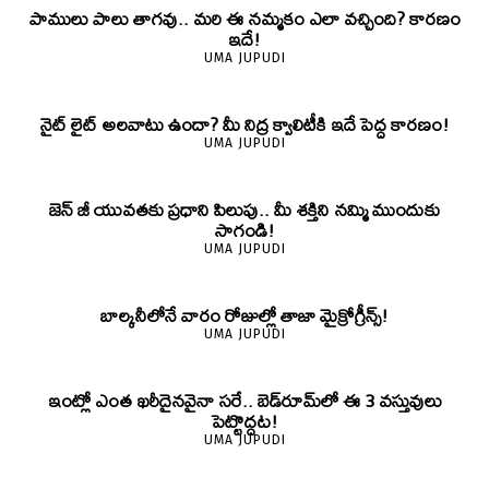
పాములు పాలు తాగవు.. మరి ఈ నమ్మకం ఎలా వచ్చింది? కారణం
ఇదే!
UMA JUPUDI
నైట్ లైట్ అలవాటు ఉందా? మీ నిద్ర క్వాలిటీకి ఇదే పెద్ద కారణం!
UMA JUPUDI
జెన్‌ జీ యువతకు ప్రధాని పిలుపు.. మీ శక్తిని నమ్మి ముందుకు
సాగండి!
UMA JUPUDI
బాల్కనీలోనే వారం రోజుల్లో తాజా మైక్రోగ్రీన్స్‌!
UMA JUPUDI
ఇంట్లో ఎంత ఖరీదైనవైనా సరే.. బెడ్‌రూమ్‌లో ఈ 3 వస్తువులు
పెట్టొద్దట!
UMA JUPUDI