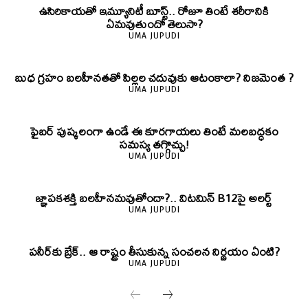
ఉసిరికాయతో ఇమ్యూనిటీ బూస్ట్‌.. రోజూ తింటే శరీరానికి
ఏమవుతుందో తెలుసా?
UMA JUPUDI
బుధ గ్రహం బలహీనతతో పిల్లల చదువుకు ఆటంకాలా? నిజమెంత ?
UMA JUPUDI
ఫైబర్‌ పుష్కలంగా ఉండే ఈ కూరగాయలు తింటే మలబద్ధకం
సమస్య తగ్గొచ్చు!
UMA JUPUDI
జ్ఞాపకశక్తి బలహీనమవుతోందా?.. విటమిన్ B12పై అలర్ట్
UMA JUPUDI
పనీర్‌కు బ్రేక్.. ఆ రాష్ట్రం తీసుకున్న సంచలన నిర్ణయం ఏంటి?
UMA JUPUDI