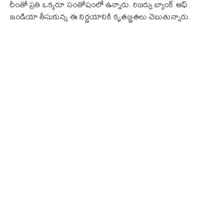
దీంతో ప్రతి ఒక్కరూ సంతోషంలో ఉన్నారు. రిజర్వు బ్యాంక్ ఆఫ్
ఇండియా తీసుకున్న ఈ నిర్ణయానికి కృతజ్ఞతలు చెబుతున్నారు.