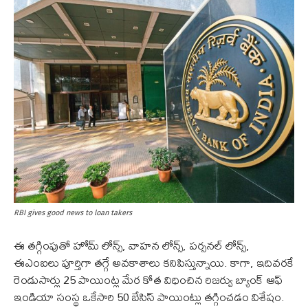
RBI gives good news to loan takers
ఈ తగ్గింపుతో హోమ్ లోన్స్, వాహన లోన్స్, పర్సనల్ లోన్స్,
ఈఎంఐలు పూర్తిగా తగ్గే అవకాశాలు కనిపిస్తున్నాయి. కాగా, ఇదివరకే
రెండుసార్లు 25 పాయింట్ల మేర కోత విధించిన రిజర్వు బ్యాంక్ ఆఫ్
ఇండియా సంస్థ ఒకేసారి 50 బేసిస్ పాయింట్లు తగ్గించడం విశేషం.