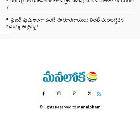
బుధ గ్రహం బలహీనతతో పిల్లల చదువుకు ఆటంకాలా? నిజమెంత
?
ఫైబర్‌ పుష్కలంగా ఉండే ఈ కూరగాయలు తింటే మలబద్ధకం
సమస్య తగ్గొచ్చు!
© Rights Reserved to
Manalokam