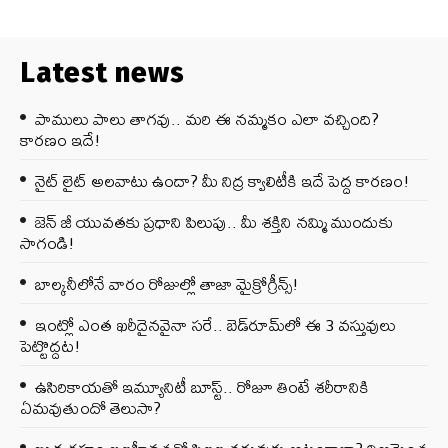
Latest news
పాములు పాలు తాగవు.. మరి ఈ నమ్మకం ఎలా వచ్చింది?
కారణం ఇదే!
నైట్ లైట్ అలవాటు ఉందా? మీ నిద్ర క్వాలిటీకి ఇదే పెద్ద కారణం!
జెన్‌ జీ యువతకు ప్రధాని పిలుపు.. మీ శక్తిని నమ్మి ముందుకు
సాగండి!
బాల్కనీలోనే వారం రోజుల్లో తాజా మైక్రోగ్రీన్స్‌!
ఇంట్లో ఎంత ఖరీదైనవైనా సరే.. బెడ్‌రూమ్‌లో ఈ 3 వస్తువులు
పెట్టొద్దట!
ఉసిరికాయతో ఇమ్యూనిటీ బూస్ట్‌.. రోజూ తింటే శరీరానికి
ఏమవుతుందో తెలుసా?