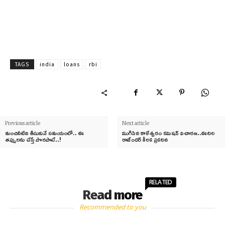
TAGS
india
loans
rbi
Previous article
Next article
మంచినీటిని తీసుకునే సమయంలో.. ఈ
ముగిసిన కాళేశ్వరం కమిషన్ విచారణ..ఈటల
తప్పులను చేస్తే పొరపాటే..!
రాజేందర్ కీలక ప్రకటన
RELATED
Read more
Recommended to you