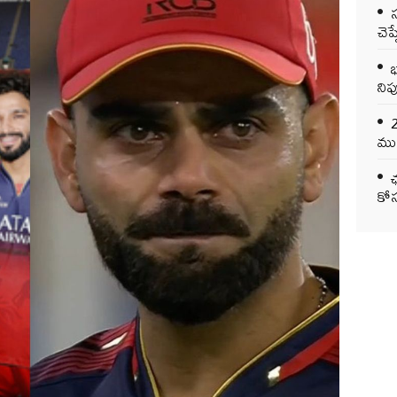
చెప
భ
నిప
ముఖ
ఛ
కోస