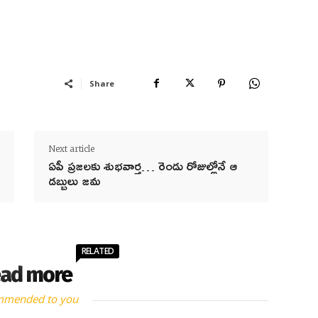
Share
Next article
ఏపీ ప్రజలకు శుభవార్త… రెండు రోజుల్లోనే ఆ
డబ్బులు జమ
RELATED
ad more
mmended to you