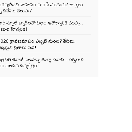
సరస్వతీదేవి వాహనం హంసే ఎందుకు? శాస్త్రాలు
్పే విశేషం తెలుసా?
ారీ స్కూల్ బ్యాగ్‌లతో పిల్లల ఆరోగ్యానికి ముప్పు..
ుణుల హెచ్చరిక!
2026 శ్రావణమాసం ఎప్పటి నుంచి? తేదీలు,
్యమైన వ్రతాలు ఇవే!
త్రపతి శివాజీ ఇలవేల్పు తుల్జా భవాని.. భక్తురాలి
ం వెలసిన దివ్యక్షేత్రం!