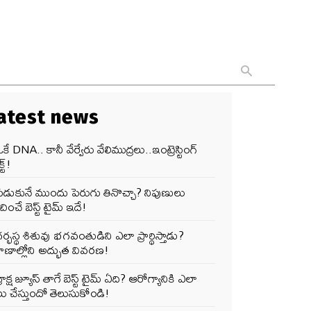
atest news
కే DNA.. కానీ వేర్వేరు వేలిముద్రలు..ఇంట్రెస్టింగ్
్ట్!
పడుకునే ముందు పెరుగు తినొచ్చా? నిపుణులు
ించే బెస్ట్ టైమ్ ఇదే!
ర్భస్థ శిశువు భగవంతుడిని ఎలా ప్రార్థిస్తాడు?
ాణాల్లోని అద్భుత వివరణ!
్రాక్ష జ్యూస్ తాగే బెస్ట్ టైమ్ ఏది? ఆరోగ్యానికి ఎలా
ు చేస్తుందో తెలుసుకోండి!