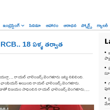
ఇంట్రెస్టింగ్‌
సినిమా
ఆహారం
ఆరాధన
స్పోర్ట్స్‌
గ్యాలరీ
RCB.. 18 ఏళ్ళ తర్వాత
L
ఒ
ఫ్యాక
సూచ
యన్గా… రాయల్ చాలెంజర్స్ బెంగళూరు జట్టు నిలిచింది.
 ఛాంపియన్ అయింది రాయల్ ఛాలెంజర్స్ బెంగళూరు.
గ
పుర
 తేడాతో విజయం సాధించిన రాయల్ ఛాలెంజర్స్ బెంగళూరు….
ద
మేల