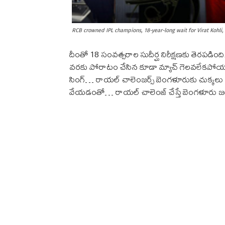
RCB crowned IPL champions, 18-year-long wait for Virat Kohli
దీంతో 18 సంవత్సరాల సుదీర్ఘ నిరీక్షణకు తెరపడింద
వరకు పోరాటం చేసిన కూడా మ్యాచ్ గెలవలేకపోయార
సింగ్… రాయల్ చాలెంజర్స్ బెంగళూరుకు చుక్కలు
వేయడంతో… రాయల్ చాలెంజ్ చేస్తే బెంగళూరు జ