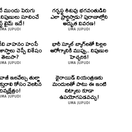
ే ముందు పెరుగు
గర్భస్థ శిశువు భగవంతుడిని
? నిపుణులు సూచించే
ఎలా ప్రార్థిస్తాడు? పురాణాల్లోని
స్ట్ టైమ్ ఇదే!
అద్భుత వివరణ!
UMA JUPUDI
UMA JUPUDI
దేవి వాహనం హంసే
భారీ స్కూల్ బ్యాగ్‌లతో పిల్లల
స్త్రాలు చెప్పే విశేషం
ఆరోగ్యానికి ముప్పు.. నిపుణుల
తెలుసా?
హెచ్చరిక!
UMA JUPUDI
UMA JUPUDI
ివాజీ ఇలవేల్పు తుల్జా
థైరాయిడ్ నియంత్రణకు
క్తురాలి కోసం వెలసిన
మందులతో పాటు ఈ ఇంటి
దివ్యక్షేత్రం!
చిట్కాలు కూడా
ఉపయోగపడవచ్చు!
UMA JUPUDI
UMA JUPUDI