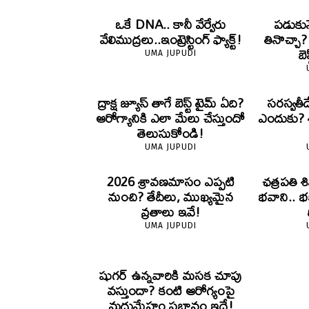
ఒకే DNA.. కానీ వేర్వేరు
పడుకున
వేలిముద్రలు..ఇంట్రెస్టింగ్ ఫ్యాక్ట్!
తినొచ్చా
బె
UMA JUPUDI
ద్రాక్ష జ్యూస్ తాగే బెస్ట్ టైమ్ ఏది?
సరస్వతీ
ఆరోగ్యానికి ఎలా మేలు చేస్తుందో
ఎందుకు? శా
తెలుసుకోండి!
UMA JUPUDI
2026 శ్రావణమాసం ఎప్పటి
ఛత్రపతి శ
నుంచి? తేదీలు, ముఖ్యమైన
భవాని.. భ
వ్రతాలు ఇవే!
UMA JUPUDI
షుగర్ ఉన్నవారికి మసక చూపు
వస్తుందా? కంటి ఆరోగ్యంపై
మధుమేహం ప్రభావం ఇదే!