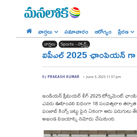
వార్తలు
సమాచారం
ఆరోగ్యం
ప్రేర‌ణ‌
వార్తలు
Sports - స్పోర్ట్స్‌
ఐపీఎల్ 2025 ఛాంపియన్ గా 
-
June 3, 2025 11:37 pm
By
PRAKASH KUMAR
ఇండియన్ ప్రీమియర్ లీగ్ 2025 టోర్నమెంట్ ఛాంపి
ఎవరు ఊహించని విధంగా 18 సంవత్సరాల తర్వాత
పంజాబ్ కింగ్స్ జట్టు పైన ఏకంగా ఆరు పరుగులు
అఖండ విజయాన్ని నమోదు చేసుకుంది.