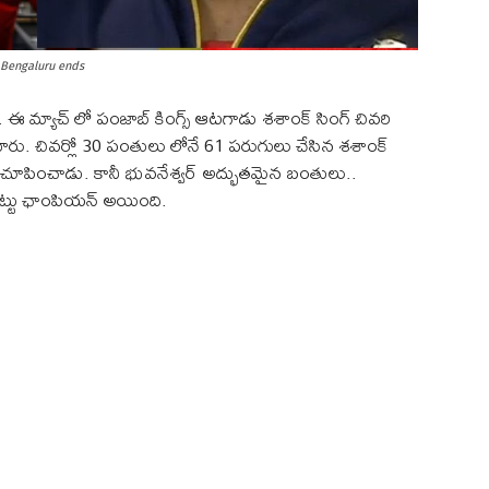
, Bengaluru ends
ి. ఈ మ్యాచ్ లో పంజాబ్ కింగ్స్ ఆటగాడు శశాంక్ సింగ్ చివరి
ు. చివర్లో 30 పంతులు లోనే 61 పరుగులు చేసిన శశాంక్
 చూపించాడు. కానీ భువనేశ్వర్ అద్భుతమైన బంతులు..
ట్టు ఛాంపియన్ అయింది.