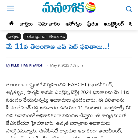
వార్తలు
సమాచారం
ఆరోగ్యం
ప్రేర‌ణ‌
ఇంట్రెస్టింగ్‌
సిన
వార్తలు
Telangana - తెలంగాణ
మే 11న తెలంగాణ ఎప్ సెట్‌ ఫలితాలు..!
-
May 9, 2025 7:08 pm
By
KEERTHAN KIYANSH
తెలంగాణ రాష్ట్రంలో నిర్వహించిన EAPCET (ఇంజినీరింగ్,
అగ్రికల్చర్, ఫార్మసీ కామన్ ఎంట్రెన్స్ టెస్ట్) 2024 ఫలితాలను మే 11న
విడుదల చేయనున్నట్లు అధికారులు ప్రకటించారు. ఈ ఫలితాలను
సీఎం రేవంత్ రెడ్డి ఆదివారం ఉదయం 11 గంటలకు జూబ్లీహిల్స్‌లోని
తన నివాసంలో అధికారికంగా విడుదల చేస్తారు. ఈ కార్యక్రమంలో
జేఎన్‌టీయూ హైదరాబాద్, ఉన్నత విద్యాశాఖ అధికారులు
పాల్గొననున్నారు. ఈఏపీసెట్‌ ర్యాంకుల ఆధారంగా ఇంజినీరింగ్,