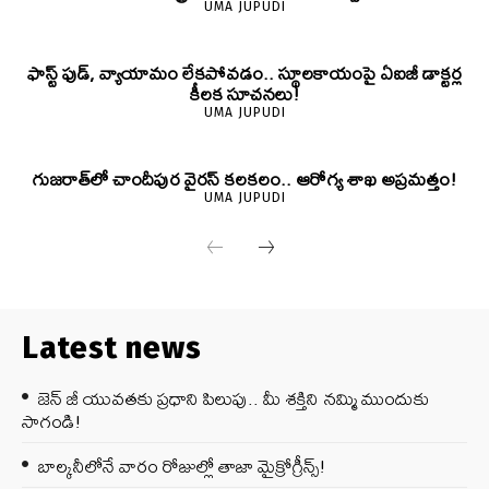
UMA JUPUDI
ఫాస్ట్ ఫుడ్, వ్యాయామం లేకపోవడం.. స్థూలకాయంపై ఏఐజీ డాక్టర్ల
కీలక సూచనలు!
UMA JUPUDI
గుజరాత్‌లో చాందీపుర వైరస్ కలకలం.. ఆరోగ్య శాఖ అప్రమత్తం!
UMA JUPUDI
Latest news
జెన్‌ జీ యువతకు ప్రధాని పిలుపు.. మీ శక్తిని నమ్మి ముందుకు
సాగండి!
బాల్కనీలోనే వారం రోజుల్లో తాజా మైక్రోగ్రీన్స్‌!