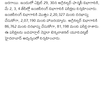
జరగాయి. ఇందులో ఏప్రిల్ 29, 30న అగ్రికల్చర్-ఫార్మసీ విభాగానికి,
మే 2, 3, 4 తేదీల్లో ఇంజినీరింగ్ విభాగానికి పరీక్షలు నిర్వహించారు.
ఇంజినీరింగ్ విభాగానికి మొత్తం 2,20,327 మంది దరఖాస్తు
చేసుకోగా, 2,07,190 మంది హాజరయ్యారు. అగ్రికల్చర్ విభాగానికి
86,762 మంది దరఖాస్తు చేసుకోగా, 81,198 మంది పరీక్ష రాశారు.
ఈ పరీక్షలను జవహర్లాల్ నెహ్రూ టెక్నలాజికల్ యూనివర్శిటీ
హైదరాబాద్ ఆధ్వర్యంలో నిర్వహించారు.