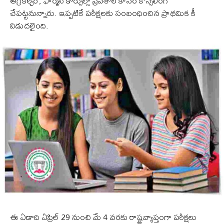
అగ్రికల్చర్, ఫార్మసీ కోర్సుల్లో ప్రవేశాల కోసం కౌన్సెలింగ్
చేపట్టనున్నారు. ఇప్పటికే పరీక్షలకు సంబంధించిన ప్రాథమిక కీ
విడుదలైంది.
ఈ ఏడాది ఏప్రిల్ 29 నుంచి మే 4 వరకు రాష్ట్రవ్యాప్తంగా పరీక్షలు