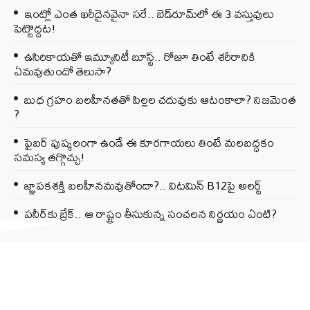
ఇంట్లో ఎంత ఖరీదైనవైనా సరే.. బెడ్‌రూమ్‌లో ఈ 3 వస్తువులు
పెట్టొద్దట!
ఉసిరికాయతో ఇమ్యూనిటీ బూస్ట్‌.. రోజూ తింటే శరీరానికి
ఏమవుతుందో తెలుసా?
బుధ గ్రహం బలహీనతతో పిల్లల చదువుకు ఆటంకాలా? నిజమెంత
?
ఫైబర్‌ పుష్కలంగా ఉండే ఈ కూరగాయలు తింటే మలబద్ధకం
సమస్య తగ్గొచ్చు!
జ్ఞాపకశక్తి బలహీనమవుతోందా?.. విటమిన్ B12పై అలర్ట్
పనీర్‌కు బ్రేక్.. ఆ రాష్ట్రం తీసుకున్న సంచలన నిర్ణయం ఏంటి?