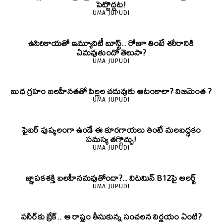
పెట్టొద్దట!
UMA JUPUDI
ఉసిరికాయతో ఇమ్యూనిటీ బూస్ట్‌.. రోజూ తింటే శరీరానికి
ఏమవుతుందో తెలుసా?
UMA JUPUDI
బుధ గ్రహం బలహీనతతో పిల్లల చదువుకు ఆటంకాలా? నిజమెంత ?
UMA JUPUDI
ఫైబర్‌ పుష్కలంగా ఉండే ఈ కూరగాయలు తింటే మలబద్ధకం
సమస్య తగ్గొచ్చు!
UMA JUPUDI
జ్ఞాపకశక్తి బలహీనమవుతోందా?.. విటమిన్ B12పై అలర్ట్
UMA JUPUDI
పనీర్‌కు బ్రేక్.. ఆ రాష్ట్రం తీసుకున్న సంచలన నిర్ణయం ఏంటి?