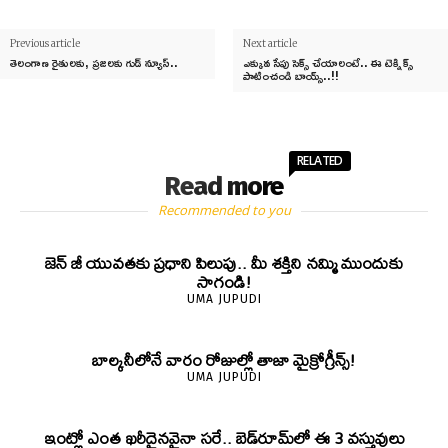
Previous article
Next article
తెలంగాణ రైతులకు, ప్రజలకు గుడ్ న్యూస్..
ఎక్కువ సేపు సెక్స్‌ చేయాలంటే.. ఈ టెక్నిక్స్‌
పాటించండి బాయ్స్‌..!!
RELATED
Read more
Recommended to you
జెన్‌ జీ యువతకు ప్రధాని పిలుపు.. మీ శక్తిని నమ్మి ముందుకు
సాగండి!
UMA JUPUDI
బాల్కనీలోనే వారం రోజుల్లో తాజా మైక్రోగ్రీన్స్‌!
UMA JUPUDI
ఇంట్లో ఎంత ఖరీదైనవైనా సరే.. బెడ్‌రూమ్‌లో ఈ 3 వస్తువులు