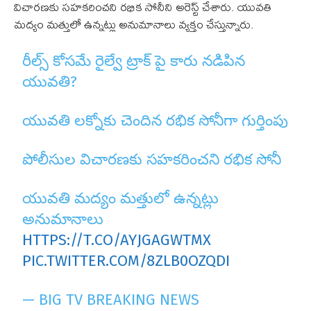
విచారణకు సహకరించని రభిక సోనీని అరెస్ట్ చేశారు. యువతి
మద్యం మత్తులో ఉన్నట్లు అనుమానాలు వ్యక్తం చేస్తున్నారు.
రీల్స్ కోసమే రైల్వే ట్రాక్ పై కారు నడిపిన
యువతి?
యువతి లక్నోకు చెందిన రభిక సోనీగా గుర్తింపు
పోలీసుల విచారణకు సహకరించని రభిక సోనీ
యువతి మద్యం మత్తులో ఉన్నట్లు
అనుమానాలు
HTTPS://T.CO/AYJGAGWTMX
PIC.TWITTER.COM/8ZLB0OZQDI
— BIG TV BREAKING NEWS