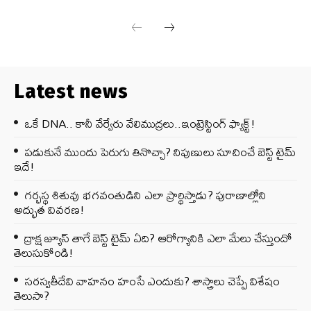
Latest news
ఒకే DNA.. కానీ వేర్వేరు వేలిముద్రలు..ఇంట్రెస్టింగ్ ఫ్యాక్ట్!
పడుకునే ముందు పెరుగు తినొచ్చా? నిపుణులు సూచించే బెస్ట్ టైమ్
ఇదే!
గర్భస్థ శిశువు భగవంతుడిని ఎలా ప్రార్థిస్తాడు? పురాణాల్లోని
అద్భుత వివరణ!
ద్రాక్ష జ్యూస్ తాగే బెస్ట్ టైమ్ ఏది? ఆరోగ్యానికి ఎలా మేలు చేస్తుందో
తెలుసుకోండి!
సరస్వతీదేవి వాహనం హంసే ఎందుకు? శాస్త్రాలు చెప్పే విశేషం
తెలుసా?