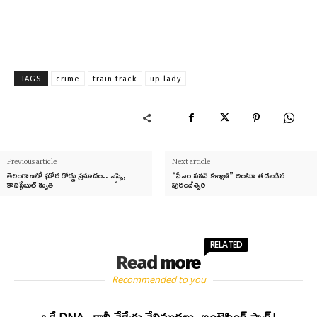
TAGS
crime
train track
up lady
Previous article
Next article
తెలంగాణలో ఘోర రోడ్డు ప్రమాదం.. ఎస్సై,
“సీఎం పవన్ కళ్యాణ్” అంటూ తడబడిన
కానిస్టేబుల్‌ మృతి
పురందేశ్వరి
RELATED
Read more
Recommended to you
ఒకే DNA.. కానీ వేర్వేరు వేలిముద్రలు..ఇంట్రెస్టింగ్ ఫ్యాక్ట్!