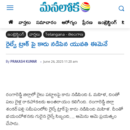
వార్తలు
సమాచారం
ఆరోగ్యం
ప్రేర‌ణ‌
ఇంట్రెస్టింగ్‌
సిన
ఇంట్రెస్టింగ్‌
వార్తలు
Telangana - తెలంగాణ
రైల్వే ట్రాక్ పై కారు నడిపిన యువతి ఈమెనే
-
June 26, 2025 11:20 am
By
PRAKASH KUMAR
రంగారెడ్డి జిల్లాలో రైలు పట్టాలపై కారు నడిపింది ఓ మహిళ, దింతో
పలు రైళ్ల రాకపోకలకు అంతరాయం కలిగింది. రంగారెడ్డి జిల్లా
శంకర్‌పల్లి సమీపంలోని రైల్వే ట్రాక్‌పై కారు నడిపింది మహిళ. దీంతో
భయందోళనకు గురైన రైల్వే సిబ్బంది… ఆమెను ఆమె ప్రయత్నం
చేసారు.