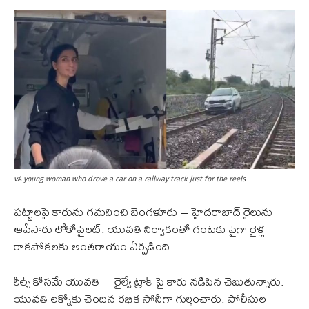
vA young woman who drove a car on a railway track just for the reels
పట్టాలపై కారును గమనించి బెంగళూరు – హైదరాబాద్ రైలును
ఆపేసారు లోకోపైలట్. యువతి నిర్వాకంతో గంటకు పైగా రైళ్ల
రాకపోకలకు అంతరాయం ఏర్పడింది.
రీల్స్ కోసమే యువతి… రైల్వే ట్రాక్ పై కారు నడిపిన చెబుతున్నారు.
యువతి లక్నోకు చెందిన రభిక సోనీగా గుర్తించారు. పోలీసుల