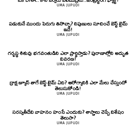
UMA JUPUDI
పడుకునే ముందు పెరుగు తినొచ్చా? నిపుణులు సూచించే బెస్ట్ టైమ్
ఇదే!
UMA JUPUDI
గర్భస్థ శిశువు భగవంతుడిని ఎలా ప్రార్థిస్తాడు? పురాణాల్లోని అద్భుత
వివరణ!
UMA JUPUDI
ద్రాక్ష జ్యూస్ తాగే బెస్ట్ టైమ్ ఏది? ఆరోగ్యానికి ఎలా మేలు చేస్తుందో
తెలుసుకోండి!
UMA JUPUDI
సరస్వతీదేవి వాహనం హంసే ఎందుకు? శాస్త్రాలు చెప్పే విశేషం
తెలుసా?
UMA JUPUDI