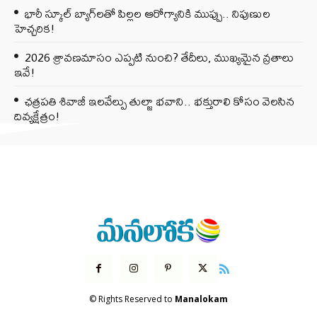
భారీ స్కూల్ బ్యాగ్‌లతో పిల్లల ఆరోగ్యానికి ముప్పు.. నిపుణుల
హెచ్చరిక!
2026 శ్రావణమాసం ఎప్పటి నుంచి? తేదీలు, ముఖ్యమైన వ్రతాలు
ఇవే!
ఛత్రపతి శివాజీ ఇలవేల్పు తుల్జా భవాని.. భక్తురాలి కోసం వెలసిన
దివ్యక్షేత్రం!
© Rights Reserved to
Manalokam