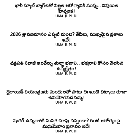
భారీ స్కూల్ బ్యాగ్‌లతో పిల్లల ఆరోగ్యానికి ముప్పు.. నిపుణుల
హెచ్చరిక!
UMA JUPUDI
2026 శ్రావణమాసం ఎప్పటి నుంచి? తేదీలు, ముఖ్యమైన వ్రతాలు
ఇవే!
UMA JUPUDI
ఛత్రపతి శివాజీ ఇలవేల్పు తుల్జా భవాని.. భక్తురాలి కోసం వెలసిన
దివ్యక్షేత్రం!
UMA JUPUDI
థైరాయిడ్ నియంత్రణకు మందులతో పాటు ఈ ఇంటి చిట్కాలు కూడా
ఉపయోగపడవచ్చు!
UMA JUPUDI
షుగర్ ఉన్నవారికి మసక చూపు వస్తుందా? కంటి ఆరోగ్యంపై
మధుమేహం ప్రభావం ఇదే!
UMA JUPUDI