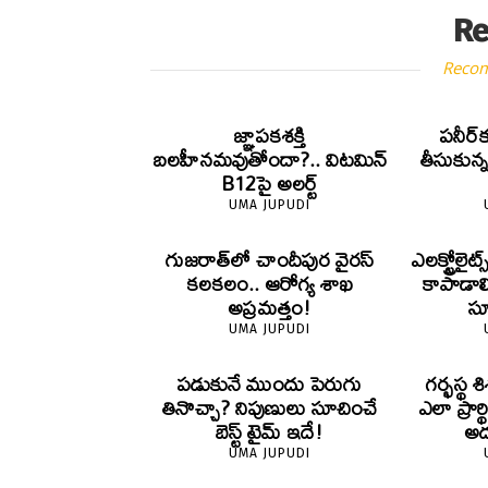
Re
Reco
జ్ఞాపకశక్తి
పనీర్‌క
బలహీనమవుతోందా?.. విటమిన్
తీసుకున
B12పై అలర్ట్
UMA JUPUDI
గుజరాత్‌లో చాందీపుర వైరస్
ఎలక్ట్రోల
కలకలం.. ఆరోగ్య శాఖ
కాపాడాల
అప్రమత్తం!
స
UMA JUPUDI
పడుకునే ముందు పెరుగు
గర్భస్థ
తినొచ్చా? నిపుణులు సూచించే
ఎలా ప్రార్
బెస్ట్ టైమ్ ఇదే!
అద
UMA JUPUDI