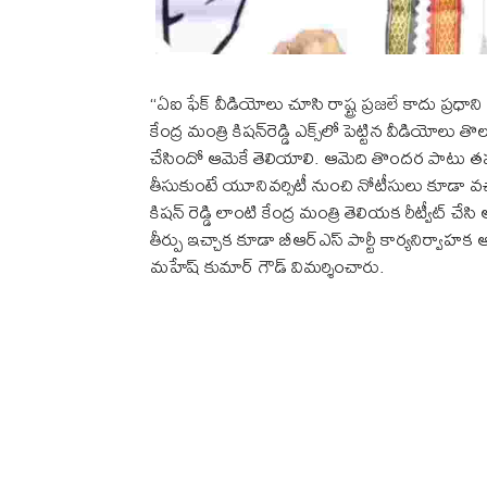
“ఏఐ ఫేక్‌ వీడియోలు చూసి రాష్ట్ర ప్రజలే కాదు ప్రధ
కేంద్ర మంత్రి కిషన్‌రెడ్డి ఎక్స్‌లో పెట్టిన వీడియోల
చేసిందో ఆమెకే తెలియాలి. ఆమెది తొందర పాటు తప
తీసుకుంటే యూనివర్సిటీ నుంచి నోటీసులు కూడా వ
కిషన్ రెడ్డి లాంటి కేంద్ర మంత్రి తెలియక రీట్వీట్ 
తీర్పు ఇచ్చాక కూడా బీఆర్ఎస్ పార్టీ కార్యనిర్వాహక అధ
మహేష్ కుమార్‌ గౌడ్‌ విమర్శించారు.