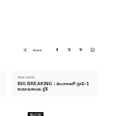
Share
Next article
BIG BREAKING : తెలంగాణలో గ్రూప్-1
నియామకాలకు బ్రేక్
RELATED