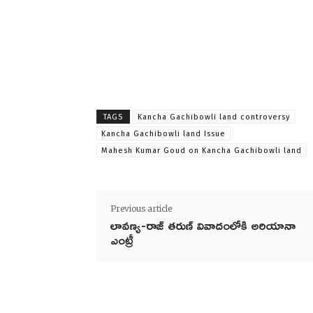
TAGS
Kancha Gachibowli land controversy
Kancha Gachibowli land Issue
Mahesh Kumar Goud on Kancha Gachibowli land
Previous article
లావణ్య-రాజ్ తరుణ్ వివాదంలోకి అరియానా
ఎంట్రీ