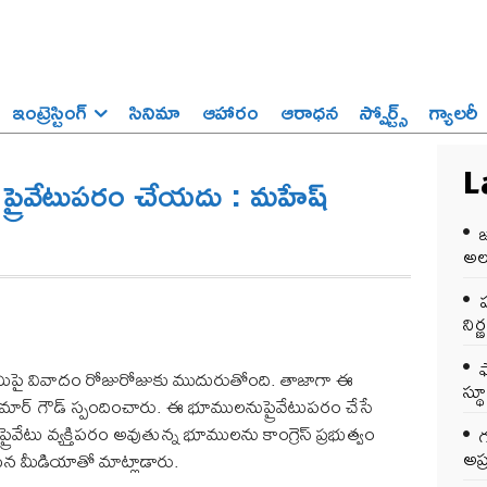
ఇంట్రెస్టింగ్‌
సినిమా
ఆహారం
ఆరాధన
స్పోర్ట్స్‌
గ్యాలరీ
్ ప్రైవేటుపరం చేయదు : మహేష్
L
అలర
ప
ని
ిపై వివాదం రోజురోజుకు ముదురుతోంది. తాజాగా ఈ
స్థ
ుమార్‌ గౌడ్ స్పందించారు. ఈ భూములనుప్రైవేటుపరం చేసే
రైవేటు వ్యక్తిపరం అవుతున్న భూములను కాంగ్రెస్‌ ప్రభుత్వం
అప్
యన మీడియాతో మాట్లాడారు.