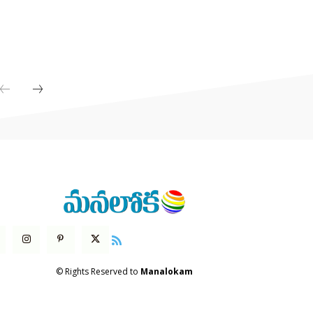
© Rights Reserved to
Manalokam