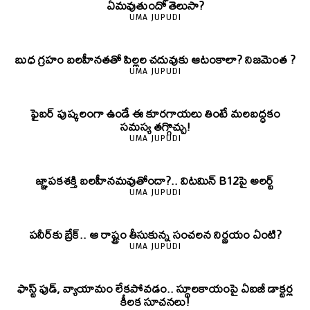
ఏమవుతుందో తెలుసా?
UMA JUPUDI
బుధ గ్రహం బలహీనతతో పిల్లల చదువుకు ఆటంకాలా? నిజమెంత ?
UMA JUPUDI
ఫైబర్‌ పుష్కలంగా ఉండే ఈ కూరగాయలు తింటే మలబద్ధకం
సమస్య తగ్గొచ్చు!
UMA JUPUDI
జ్ఞాపకశక్తి బలహీనమవుతోందా?.. విటమిన్ B12పై అలర్ట్
UMA JUPUDI
పనీర్‌కు బ్రేక్.. ఆ రాష్ట్రం తీసుకున్న సంచలన నిర్ణయం ఏంటి?
UMA JUPUDI
ఫాస్ట్ ఫుడ్, వ్యాయామం లేకపోవడం.. స్థూలకాయంపై ఏఐజీ డాక్టర్ల
కీలక సూచనలు!