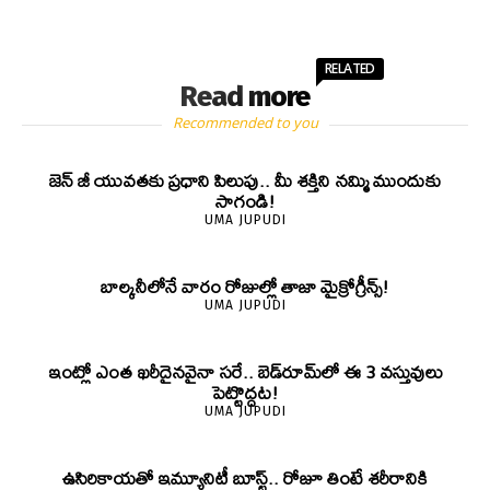
RELATED
Read more
Recommended to you
జెన్‌ జీ యువతకు ప్రధాని పిలుపు.. మీ శక్తిని నమ్మి ముందుకు
సాగండి!
UMA JUPUDI
బాల్కనీలోనే వారం రోజుల్లో తాజా మైక్రోగ్రీన్స్‌!
UMA JUPUDI
ఇంట్లో ఎంత ఖరీదైనవైనా సరే.. బెడ్‌రూమ్‌లో ఈ 3 వస్తువులు
పెట్టొద్దట!
UMA JUPUDI
ఉసిరికాయతో ఇమ్యూనిటీ బూస్ట్‌.. రోజూ తింటే శరీరానికి