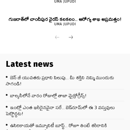
UMA JUPUDI
గుజరాత్‌లో చాందీపుర వైరస్ కలకలం.. ఆరోగ్య శాఖ అప్రమత్తం!
UMA JUPUDI
Latest news
జెన్‌ జీ యువతకు ప్రధాని పిలుపు.. మీ శక్తిని నమ్మి ముందుకు
సాగండి!
బాల్కనీలోనే వారం రోజుల్లో తాజా మైక్రోగ్రీన్స్‌!
ఇంట్లో ఎంత ఖరీదైనవైనా సరే.. బెడ్‌రూమ్‌లో ఈ 3 వస్తువులు
పెట్టొద్దట!
ఉసిరికాయతో ఇమ్యూనిటీ బూస్ట్‌.. రోజూ తింటే శరీరానికి