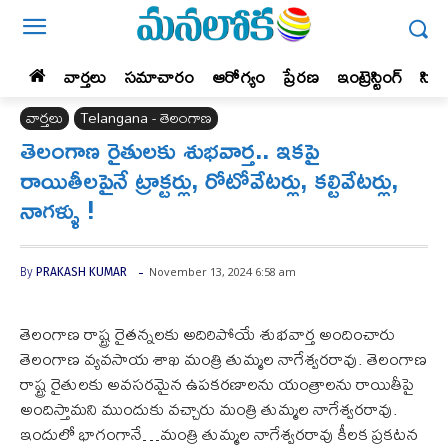
వార్తలు
సమాచారం
ఆరోగ్యం
ప్రేర‌ణ‌
ఇంట్రెస్టింగ్‌
సిన
వార్తలు
Telangana - తెలంగాణ
తెలంగాణ రైతులకు శుభవార్త.. ఇకపై
రాయితీలపైనే ట్రాక్టర్లు, రోటోవేటర్లు, కల్టివేటర్లు,
నాగళ్ళు !
-
November 13, 2024 6:58 am
By
PRAKASH KUMAR
తెలంగాణ రాష్ట్ర రైతన్నలకు అదిరిపోయే శుభవార్త అందించారు
తెలంగాణ వ్యవసాయ శాఖ మంత్రి తుమ్మల నాగేశ్వరరావు. తెలంగాణ
రాష్ట్ర రైతులకు అవసరమైన ఉపకరణాలను యంత్రాలను రాయితీపై
అందిస్తామని ముందుకు వచ్చారు మంత్రి తుమ్మల నాగేశ్వరరావు.
ఇందులో భాగంగానే…మంత్రి తుమ్మల నాగేశ్వరరావు కీలక ప్రకటన