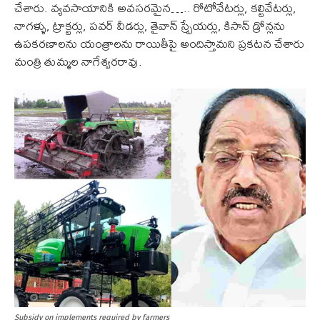
చేశారు. వ్యవసాయానికి అవసరమైన….. రోటోవేటర్లు, కల్టివేటర్లు,
నాగళ్ళు, ట్రాక్టర్లు, పవర్ వీడర్లు, తైవాన్ స్ప్రేయర్లు, కిసాన్ డ్రోన్లను
ఉపకరణాలను యంత్రాలను రాయితీపై అందిస్తామని ప్రకటన చేశారు
మంత్రి తుమ్మల నాగేశ్వరరావు.
Subsidy on implements required by farmers