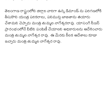
తెలంగాణ రాష్ట్రంలోని జిల్లాల వారిగా ఉన్న డిమాండ్ ను పరిగణలోకి
తీసుకొని యంత్ర పరికరాలు, పనిముట్ల జాబితాను తయారు
చేశామని చెప్పారు మంత్రి తుమ్మల నాగేశ్వరరావు. యాసంగి సీజన్
ప్రారంభంలోనే వీటిని పంపిణీ చేయాలని అధికారులను ఆదేశించారు
మంత్రి తుమ్మల నాగేశ్వర రావు. ఈ మేరకు కీలక ఆదేశాలు కూడా
ఇచ్చారు మంత్రి తుమ్మల నాగేశ్వర రావు.