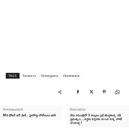
TAGS
Farmers
Telangana
thummala
Previous article
Next article
Ms ధోనికి బిగ్ షాక్.. హైకోర్టు నోటీసులు జారీ
నేడు అసెంబ్లీలో 3 బిల్లులు ప్ర‌వేశ‌పెట్ట‌నున్న ఏపీ
ప్ర‌భుత్వం…ఇద్దరు పిల్లలకు మించి ఉన్న పోటీ
చేయచ్చు !