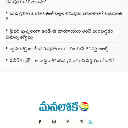
ఏమవుతుందో తెలుసా?
బుధ గ్రహం బలహీనతతో పిల్లల చదువుకు ఆటంకాలా? నిజమెంత
?
ఫైబర్‌ పుష్కలంగా ఉండే ఈ కూరగాయలు తింటే మలబద్ధకం
సమస్య తగ్గొచ్చు!
జ్ఞాపకశక్తి బలహీనమవుతోందా?.. విటమిన్ B12పై అలర్ట్
పనీర్‌కు బ్రేక్.. ఆ రాష్ట్రం తీసుకున్న సంచలన నిర్ణయం ఏంటి?