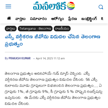
వార్తలు
సమాచారం
ఆరోగ్యం
ప్రేర‌ణ‌
ఇంట్రెస్టింగ్‌
సిన
వార్తలు
Telangana - తెలంగాణ
రాజకీయం
ఎస్సీ వర్గీకరణ జీవోను విడుదల చేసిన తెలంగాణ
ప్రభుత్వం
-
April 14, 2025 11:12 am
By
PRAKASH KUMAR
తెలంగాణ ప్రభుత్వం అదిరిపోయే గుడ్ న్యూస్ చెప్పింది. ఎస్సీ
వర్గీకరణ జీవోను తెలంగాణ ప్రభుత్వం విడుదల చేసింది. 56 ఎస్సీ
కులాలను మూడు గ్రూపులుగా విభజించిన తెలంగాణ ప్రభుత్వం… ఏ
గ్రూపుకు 1%, బీ గ్రూపుకు 9%, సీ గ్రూపుకు 5 % చొప్పున రిజర్వేషన్లు
ఇవ్వనుంది. ఈ మేరకు ఎస్సీ వర్గీకరణ జీవోను తెలంగాణ ప్రభుత్వం
విడుదల చేసింది.