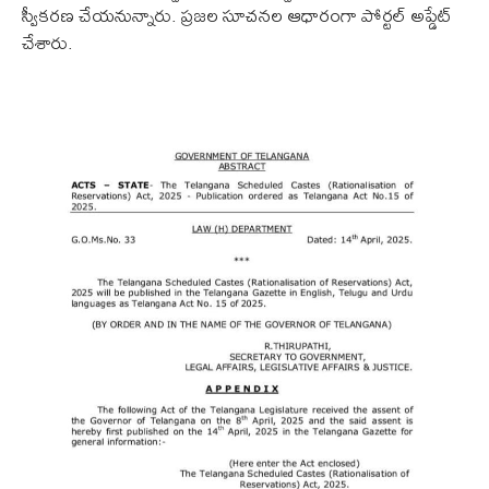
స్వీకరణ చేయనున్నారు. ప్రజల సూచనల ఆధారంగా పోర్టల్ అప్డేట్
చేశారు.