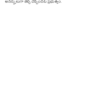
అనర్హులుగా తేల్చి చెప్పిందట ప్రభుత్వం.