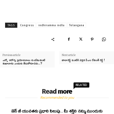
TAGS
Congress
indhiramma indlu
Telangana
Previous article
Next article
ఎన్నో ఆరోగ్య ప్రయోజనాలు ఉండేటువంటి
జానారెడ్డి ఇంటికి వెళ్లిన సీఎం రేవంత్ రెడ్డి !
మఖానాను ఎందుకు తీసుకోకూడదు..?
RELATED
Read more
Recommended to you
జెన్‌ జీ యువతకు ప్రధాని పిలుపు.. మీ శక్తిని నమ్మి ముందుకు