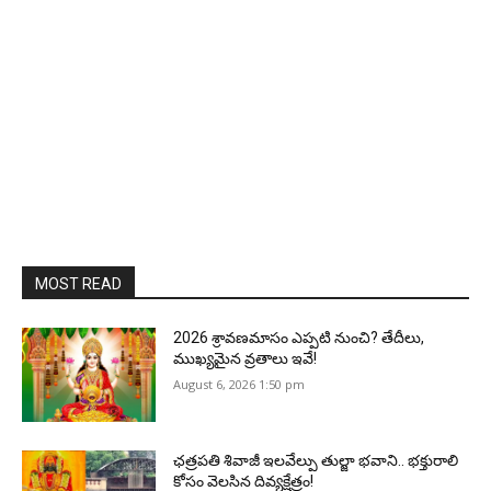
MOST READ
2026 శ్రావణమాసం ఎప్పటి నుంచి? తేదీలు,
ముఖ్యమైన వ్రతాలు ఇవే!
August 6, 2026 1:50 pm
ఛత్రపతి శివాజీ ఇలవేల్పు తుల్జా భవాని.. భక్తురాలి
కోసం వెలసిన దివ్యక్షేత్రం!