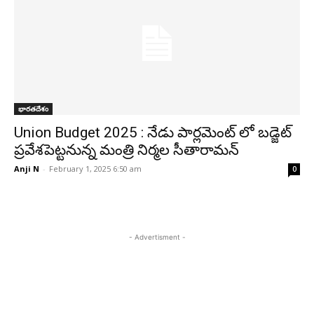
భారతదేశం
Union Budget 2025 : నేడు పార్లమెంట్ లో బడ్జెట్
ప్రవేశపెట్టనున్న మంత్రి నిర్మల సీతారామన్
Anji N
-
February 1, 2025 6:50 am
0
- Advertisment -