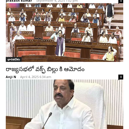
prakash kumar
-
September 4, 2025 1:02 pm
0
భారతదేశం
రాజ్యసభలో వక్ఫ్ బిల్లు కి ఆమోదం
Anji N
-
April 4, 2025 6:34 am
0