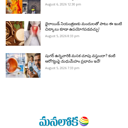
August 6, 2026 12:30 pm
థైరాయిడ్ నియంత్రణకు మందులతో పాటు ఈ ఇంటి
చిట్కాలు కూడా ఉపయోగపడవచ్చు!
August 5, 2026 8:33 pm
షుగర్ ఉన్నవారికి మసక చూపు వస్తుందా? కంటి
ఆరోగ్యంపై మధుమేహం ప్రభావం ఇదే!
August 5, 2026 7:33 pm