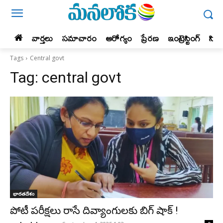
వార్తలు
సమాచారం
ఆరోగ్యం
ప్రేర‌ణ‌
ఇంట్రెస్టింగ్‌
సిన
Tags
Central govt
Tag:
central govt
భారతదేశం
పోటీ పరీక్షలు రాసే దివ్యాంగులకు బిగ్ షాక్ !