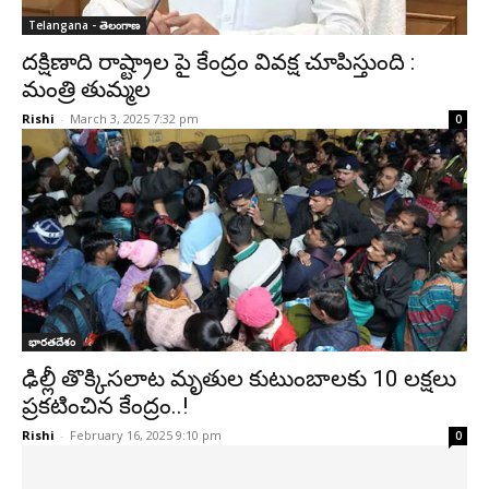
Telangana - తెలంగాణ
దక్షిణాది రాష్ట్రాల పై కేంద్రం వివక్ష చూపిస్తుంది :
మంత్రి తుమ్మల
Rishi
-
March 3, 2025 7:32 pm
0
భారతదేశం
ఢిల్లీ తొక్కిసలాట మృతుల కుటుంబాలకు 10 లక్షలు
ప్రకటించిన కేంద్రం..!
Rishi
-
February 16, 2025 9:10 pm
0