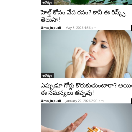
ఆరోగ్యం
హెల్త్ కోసం వేప రసం? కానీ ఈ రిస్క్స్
తెలుసా!
Uma Jupudi
-
May 3, 2026 4:36 pm
ఆరోగ్యం
ఎప్పుడూ గోర్లు కొరుకుతుంటారా? అయి
ఈ సమస్యలు తప్పవు!
Uma Jupudi
-
January 22, 2026 2:00 pm