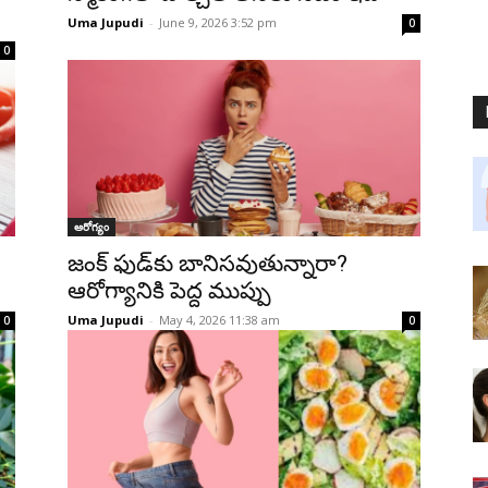
Uma Jupudi
-
June 9, 2026 3:52 pm
0
0
ఆరోగ్యం
జంక్ ఫుడ్‌కు బానిసవుతున్నారా?
ఆరోగ్యానికి పెద్ద ముప్పు
Uma Jupudi
-
May 4, 2026 11:38 am
0
0