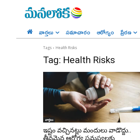
వార్తలు
సమాచారం
ఆరోగ్యం
ప్రేర‌ణ‌
Tags
Health Risks
Tag:
Health Risks
వార్తలు
ఇష్టం వచ్చినట్లు మందులు వాడొద్దు..
తీవ్రమైన ఆరోగ్య సమస్యలకు