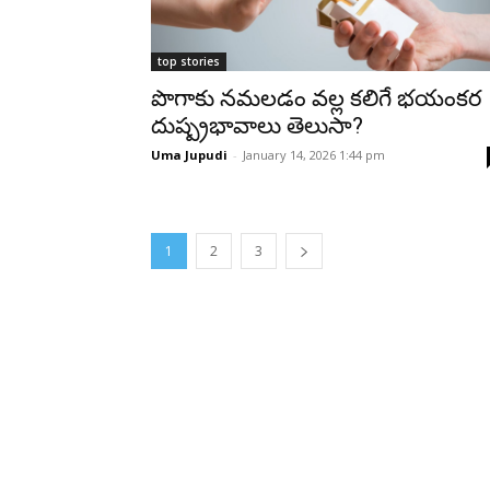
top stories
పొగాకు నమలడం వల్ల కలిగే భయంకర
దుష్ప్రభావాలు తెలుసా?
Uma Jupudi
-
January 14, 2026 1:44 pm
1
2
3