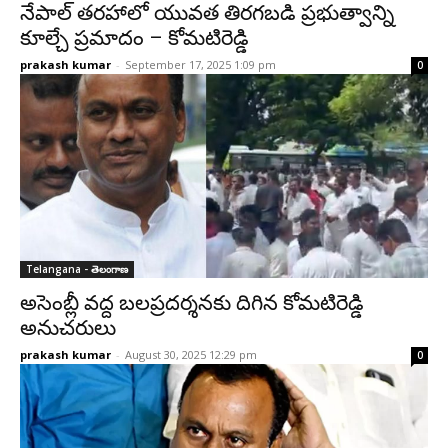
నేపాల్‌ తరహాలో యువత తిరగబడి ప్రభుత్వాన్ని
కూల్చే ప్ర‌మాదం – కోమ‌టిరెడ్డి
prakash kumar
-
September 17, 2025 1:09 pm
0
Telangana - తెలంగాణ
అసెంబ్లీ వద్ద బలప్రదర్శనకు దిగిన కోమటిరెడ్డి
అనుచరులు
prakash kumar
-
August 30, 2025 12:29 pm
0