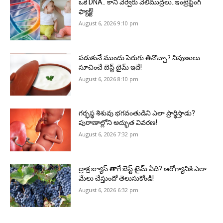
ఒకే DNA.. కానీ వేర్వేరు వేలిముద్రలు..ఇంట్రెస్టింగ్
ఫ్యాక్ట్!
August 6, 2026 9:10 pm
పడుకునే ముందు పెరుగు తినొచ్చా? నిపుణులు
సూచించే బెస్ట్ టైమ్ ఇదే!
August 6, 2026 8:10 pm
గర్భస్థ శిశువు భగవంతుడిని ఎలా ప్రార్థిస్తాడు?
పురాణాల్లోని అద్భుత వివరణ!
August 6, 2026 7:32 pm
ద్రాక్ష జ్యూస్ తాగే బెస్ట్ టైమ్ ఏది? ఆరోగ్యానికి ఎలా
మేలు చేస్తుందో తెలుసుకోండి!
August 6, 2026 6:32 pm