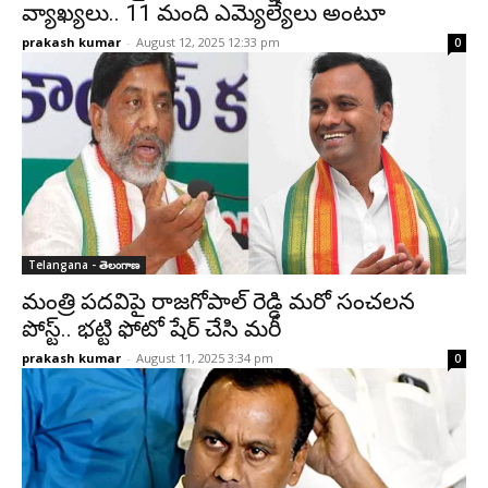
వ్యాఖ్యలు.. 11 మంది ఎమ్యెల్యేలు అంటూ
prakash kumar
-
August 12, 2025 12:33 pm
0
Telangana - తెలంగాణ
మంత్రి పదవిపై రాజగోపాల్ రెడ్డి మరో సంచలన
పోస్ట్.. భట్టి ఫోటో షేర్ చేసి మరీ
prakash kumar
-
August 11, 2025 3:34 pm
0