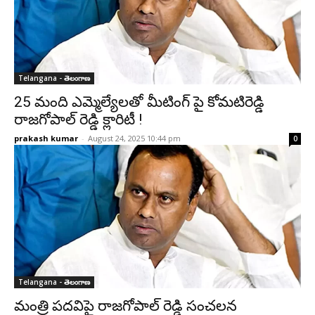
Telangana - తెలంగాణ
25 మంది ఎమ్మెల్యేలతో మీటింగ్ పై కోమటిరెడ్డి
రాజగోపాల్ రెడ్డి క్లారిటీ !
prakash kumar
-
August 24, 2025 10:44 pm
0
Telangana - తెలంగాణ
మంత్రి పదవిపై రాజగోపాల్ రెడ్డి సంచలన