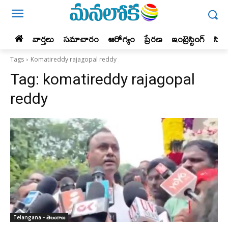
వార్తలు
సమాచారం
ఆరోగ్యం
ప్రేర‌ణ‌
ఇంట్రెస్టింగ్‌
సిన
Tags
Komatireddy rajagopal reddy
Tag:
komatireddy rajagopal
reddy
Telangana - తెలంగాణ