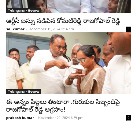
Telangana - తెలంగాణ
ఆర్టీసీ బస్సు నడిపిన కోమటిరెడ్డి రాజగోపాల్ రెడ్డి
sai kumar
-
December 15, 2024 1:14 pm
0
Telangana - తెలంగాణ
ఈ అన్నం పిల్లలు తింటారా..గురుకుల సిబ్బందిపై
రాజగోపాల్ రెడ్డి ఆగ్రహం!
prakash kumar
-
November 29, 2024 6:59 pm
0