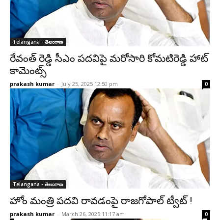
Telangana - తెలంగాణ
రేవంత్ రెడ్డి సీఎం పదవిపై మరోసారి కోమటిరెడ్డి హాట్
కామెంట్స్
prakash kumar
-
July 25, 2025 12:50 pm
0
Telangana - తెలంగాణ
హోం మంత్రి పదవి రావడంపై రాజగోపాల్ ట్వీట్ !
prakash kumar
-
March 26, 2025 11:17 am
0