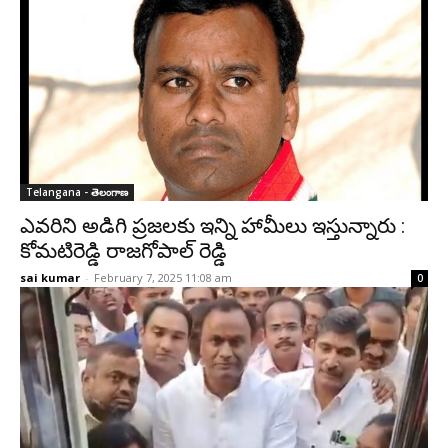
Telangana - తెలంగాణ
ఎవరిని అడిగి ప్రజలకు ఇన్ని హామీలు ఇస్తున్నారు :
కోమటిరెడ్డి రాజగోపాల్ రెడ్డి
sai kumar
-
February 7, 2025 11:08 am
0