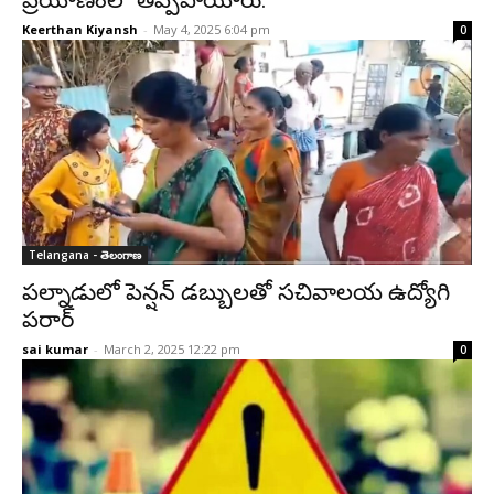
ప్రయాణంలో తప్పిపోయారు.
Keerthan Kiyansh
-
May 4, 2025 6:04 pm
0
Telangana - తెలంగాణ
పల్నాడులో పెన్షన్ డబ్బులతో సచివాలయ ఉద్యోగి
పరార్
sai kumar
-
March 2, 2025 12:22 pm
0