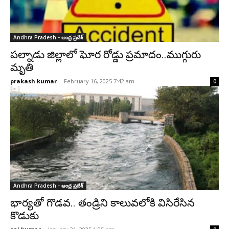
Andhra Pradesh - ఆంధ్ర ప్రదేశ్‌
పల్నాడు జిల్లాలో ఘోర రోడ్డు ప్రమాదం..ముగ్గురు
మృతి
prakash kumar
-
February 16, 2025 7:42 am
0
Andhra Pradesh - ఆంధ్ర ప్రదేశ్‌
భార్యతో గొడవ.. తండ్రిని కాలువలోకి విసిరేసిన
కొడుకు