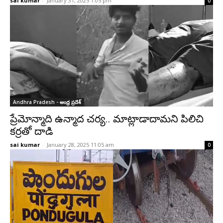
sai kumar
-
January 31, 2025 1:05 pm
0
Andhra Pradesh - ఆంధ్ర ప్రదేశ్‌
ప్రేమోన్మాది ఉన్మాద చర్య.. మాట్లాడాదామని పిలిచి
కర్రతో దాడి
sai kumar
-
January 28, 2025 11:05 am
0