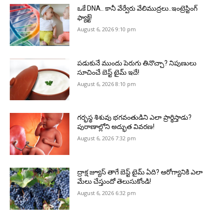
ఒకే DNA.. కానీ వేర్వేరు వేలిముద్రలు..ఇంట్రెస్టింగ్
ఫ్యాక్ట్!
August 6, 2026 9:10 pm
పడుకునే ముందు పెరుగు తినొచ్చా? నిపుణులు
సూచించే బెస్ట్ టైమ్ ఇదే!
August 6, 2026 8:10 pm
గర్భస్థ శిశువు భగవంతుడిని ఎలా ప్రార్థిస్తాడు?
పురాణాల్లోని అద్భుత వివరణ!
August 6, 2026 7:32 pm
ద్రాక్ష జ్యూస్ తాగే బెస్ట్ టైమ్ ఏది? ఆరోగ్యానికి ఎలా
మేలు చేస్తుందో తెలుసుకోండి!
August 6, 2026 6:32 pm