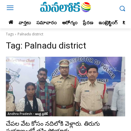
వార్తలు
సమాచారం
ఆరోగ్యం
ప్రేర‌ణ‌
ఇంట్రెస్టింగ్‌
సిన
Tags
Palnadu district
Tag:
Palnadu district
Andhra Pradesh - ఆంధ్ర ప్రదేశ్‌
చేపల వేట కోసం నదిలోకి వెళ్లారు. తిరుగు