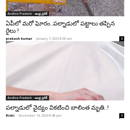
Andhra Pradesh - ఆంధ్ర ప్రదేశ్‌
ఏపీలో మరో ఘోరం..పల్నాడులో పట్టాలు తప్పిన
రైలు !
prakash kumar
-
January 7, 2025 8:00 am
0
Andhra Pradesh - ఆంధ్ర ప్రదేశ్‌
పల్నాడులో వైద్యం వికటించి బాలింత మృతి..!
Rishi
-
November 14, 2024 8:48 pm
0