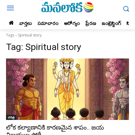
వార్తలు
సమాచారం
ఆరోగ్యం
ప్రేర‌ణ‌
ఇంట్రెస్టింగ్‌
సిన
Tags
Spiritual story
Tag:
Spiritual story
చరిత్ర
లోక కల్యాణానికి కారణమైన శాపం.. జయ