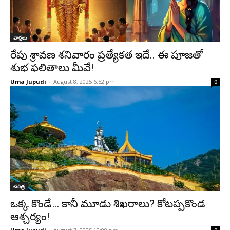
వార్తలు
రేపు శ్రావణ శనివారం ప్రత్యేకత ఇదే.. ఈ పూజతో
శుభ ఫలితాలు మీవే!
Uma Jupudi
-
August 8, 2025 6:52 pm
0
చరిత్ర
ఒక్క కొండే… కానీ మూడు శిఖరాలు? కోటప్పకొండ
ఆశ్చర్యం!