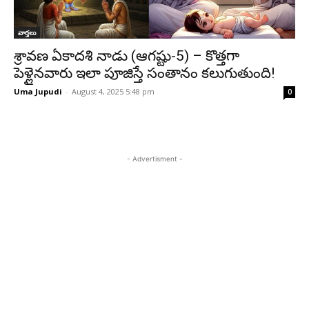
వార్తలు
శ్రావణ ఏకాదశి నాడు (ఆగష్టు-5) – కొత్తగా
పెళ్లైనవారు ఇలా పూజిస్తే సంతానం కలుగుతుంది!
Uma Jupudi
-
August 4, 2025 5:48 pm
0
- Advertisment -