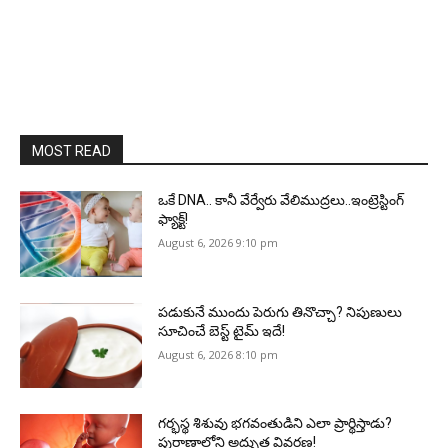
MOST READ
ఒకే DNA.. కానీ వేర్వేరు వేలిముద్రలు..ఇంట్రెస్టింగ్
ఫ్యాక్ట్!
August 6, 2026 9:10 pm
పడుకునే ముందు పెరుగు తినొచ్చా? నిపుణులు
సూచించే బెస్ట్ టైమ్ ఇదే!
August 6, 2026 8:10 pm
గర్భస్థ శిశువు భగవంతుడిని ఎలా ప్రార్థిస్తాడు?
పురాణాల్లోని అద్భుత వివరణ!