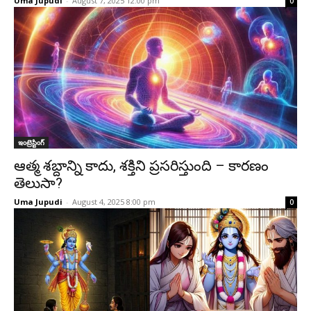
Uma Jupudi
-
August 7, 2025 12:00 pm
0
ఇంట్రెస్టింగ్‌
ఆత్మ శబ్దాన్ని కాదు, శక్తిని ప్రసరిస్తుంది – కారణం
తెలుసా?
Uma Jupudi
-
August 4, 2025 8:00 pm
0