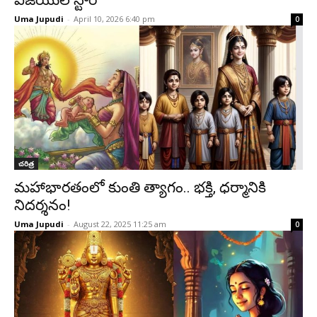
విజయుల స్టోరీ
Uma Jupudi
-
April 10, 2026 6:40 pm
0
చరిత్ర
మహాభారతంలో కుంతి త్యాగం.. భక్తి, ధర్మానికి
నిదర్శనం!
Uma Jupudi
-
August 22, 2025 11:25 am
0