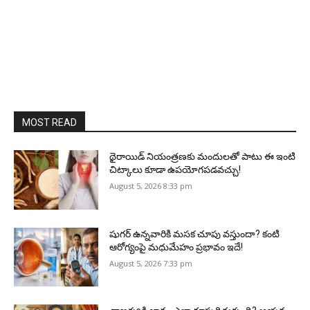
MOST READ
థైరాయిడ్ నియంత్రణకు మందులతో పాటు ఈ ఇంటి
చిట్కాలు కూడా ఉపయోగపడవచ్చు!
August 5, 2026 8:33 pm
షుగర్ ఉన్నవారికి మసక చూపు వస్తుందా? కంటి
ఆరోగ్యంపై మధుమేహం ప్రభావం ఇదే!
August 5, 2026 7:33 pm