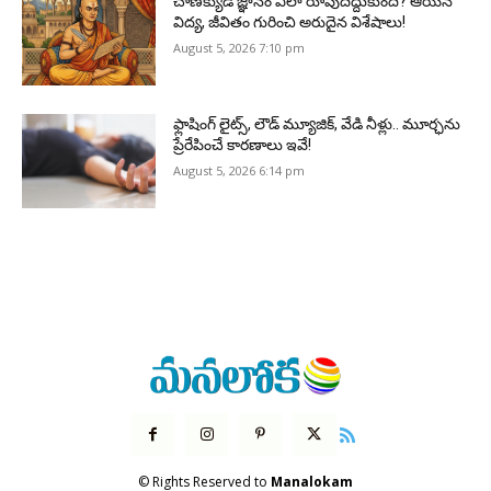
చాణక్యుడి జ్ఞానం ఎలా రూపుదిద్దుకుంది? ఆయన
విద్య, జీవితం గురించి అరుదైన విశేషాలు!
August 5, 2026 7:10 pm
ఫ్లాషింగ్ లైట్స్, లౌడ్ మ్యూజిక్, వేడి నీళ్లు.. మూర్ఛను
ప్రేరేపించే కారణాలు ఇవే!
August 5, 2026 6:14 pm
© Rights Reserved to
Manalokam