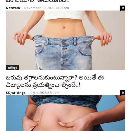
ఏం చేయాలో తెలుసుకోండి..
Network
-
November 10, 2025 10:06 am
0
ఆరోగ్యం
బరువు తగ్గాలనుకుంటున్నారా? అయితే ఈ
చిట్కాలను ప్రయత్నించాల్సిందే..!
SS_writings
-
July 4, 2025 2:34 pm
0