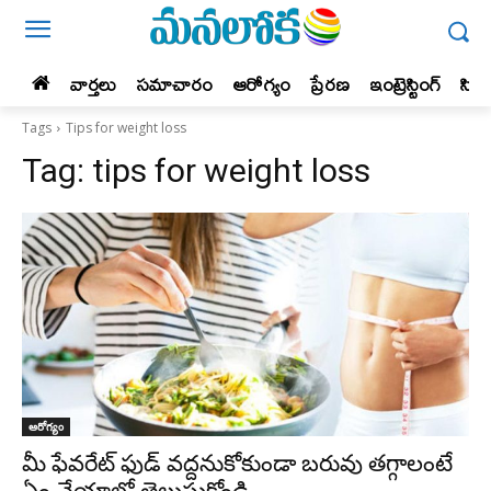
వార్తలు
సమాచారం
ఆరోగ్యం
ప్రేర‌ణ‌
ఇంట్రెస్టింగ్‌
సిన
Tags
Tips for weight loss
Tag:
tips for weight loss
ఆరోగ్యం
మీ ఫేవరేట్ ఫుడ్ వద్దనుకోకుండా బరువు తగ్గాలంటే