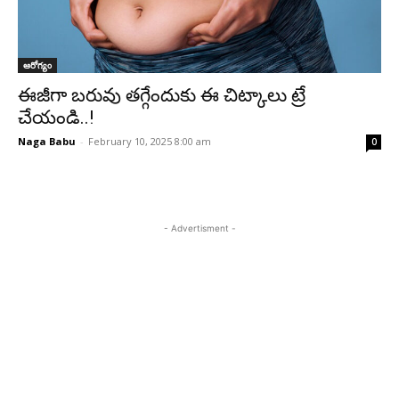
ఆరోగ్యం
ఈజీగా బరువు తగ్గేందుకు ఈ చిట్కాలు ట్రే
చేయండి..!
Naga Babu
-
February 10, 2025 8:00 am
0
- Advertisment -