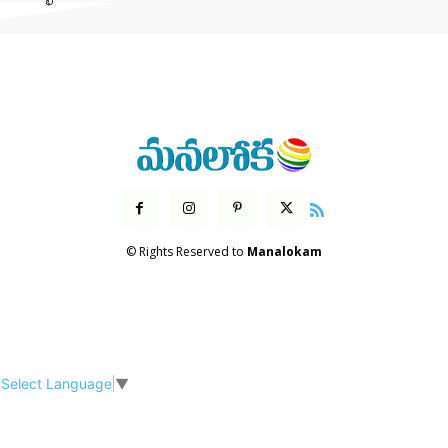
© Rights Reserved to
Manalokam
Select Language
▼