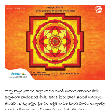
వాస్తు శాస్త్రం ప్రకారం ఆర్థిక బాధల నుండి బయటపడాలంటే వీటిని
కచ్చితంగా పాటించండి వీటిని కనుక మీరు ఫాలో అయితే సమస్యలు
ఉండవు. వాస్తు శాస్త్రం ప్రకారం ఆర్థిక బాధల నుండి దూరం అవ్వాలన్న
అదృష్టం కలగాలన్నా ఇవి చాలా ముఖ్య పాత్ర పోషిస్తాయి.