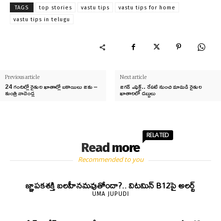
TAGS
top stories
vastu tips
vastu tips for home
vastu tips in telugu
Previous article
Next article
24 గంటల్లో రైతుల ఖాతాల్లో బకాయిలు జమ –
జగన్ ఎఫెక్ట్.. రేపటి నుంచి మామిడి రైతుల
మంత్రి నాదెండ్ల
ఖాతాలలో డబ్బులు
RELATED
Read more
Recommended to you
జ్ఞాపకశక్తి బలహీనమవుతోందా?.. విటమిన్ B12పై అలర్ట్
UMA JUPUDI