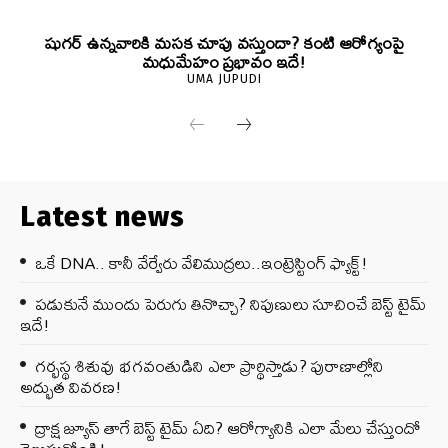
షుగర్ ఉన్నవారికి మసక చూపు వస్తుందా? కంటి ఆరోగ్యంపై
మధుమేహం ప్రభావం ఇదే!
UMA JUPUDI
Latest news
ఒకే DNA.. కానీ వేర్వేరు వేలిముద్రలు..ఇంట్రెస్టింగ్ ఫ్యాక్ట్!
పడుకునే ముందు పెరుగు తినొచ్చా? నిపుణులు సూచించే బెస్ట్ టైమ్
ఇదే!
గర్భస్థ శిశువు భగవంతుడిని ఎలా ప్రార్థిస్తాడు? పురాణాల్లోని
అద్భుత వివరణ!
ద్రాక్ష జ్యూస్ తాగే బెస్ట్ టైమ్ ఏది? ఆరోగ్యానికి ఎలా మేలు చేస్తుందో