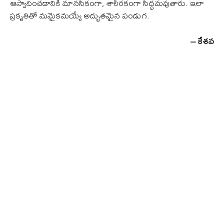
ఆస్వాదించడానికి మానసికంగా, శారీరకంగా సిద్ధమవుతారు. ఇలా
ప్రకృతితో మమైకమయ్యే అద్భుతమైన పండుగ.
– కేశవ