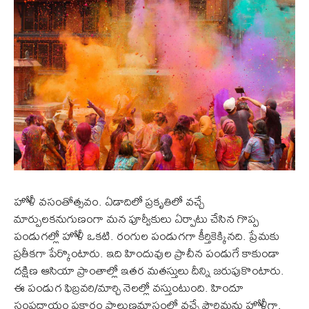
హోళీ వసంతోత్సవం. ఏడాదిలో ప్రకృతిలో వచ్చే
మార్పులకనుగుణంగా మన పూర్వీకులు ఏర్పాటు చేసిన గొప్ప
పండుగల్లో హోళీ ఒకటి. రంగుల పండుగగా కీర్తికెక్కినది. ప్రేమకు
ప్రతీకగా పేర్కొంటారు. ఇది హిందువుల ప్రాచీన పండుగే కాకుండా
దక్షిణ ఆసియా ప్రాంతాల్లో ఇతర మతస్తులు దీన్ని జరుపుకొంటారు.
ఈ పండుగ ఫిబ్రవరి/మార్చి నెలల్లో వస్తుంటుంది. హిందూ
సంప్రదాయం ప్రకారం పాల్గుణమాసంలో వచ్చే పౌర్ణిమను హోళీగా,