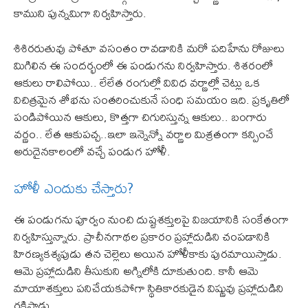
కాముని పున్నమిగా నిర్వహిస్తారు.
శిశిరరుతువు పోతూ వసంతం రావడానికి మరో పదిహేను రోజులు
మిగిలిన ఈ సందర్భంలో ఈ పండుగను నిర్వహిస్తారు. శిశరంలో
ఆకులు రాలిపోయి.. లేలేత రంగుల్లో వివిధ వర్ణాల్లో చెట్లు ఒక
విచిత్రమైన శోభను సంతరించుకునే సంధి సమయం ఇది. ప్రకృతిలో
పండిపోయిన ఆకులు, కొత్తగా చిగురిస్తున్న ఆకులు.. బంగారు
వర్ణం.. లేత ఆకుపచ్చ..ఇలా ఇన్నెన్నో వర్ణాల మిశ్రతంగా కన్పించే
అరుదైనకాలంలో వచ్చే పండుగ హోళీ.
హోళీ ఎందుకు చేస్తారు?
ఈ పండుగను పూర్వం నుంచి దుష్టశక్తులపై విజయానికి సంకేతంగా
నిర్వహిస్తున్నారు. ప్రాచీనగాథల ప్రకారం ప్రహ్లాదుడిని చంపడానికి
హిరణ్యకశ్యపుడు తన చెల్లెలు అయిన హోళీకాకు పురమాయిస్తాడు.
ఆమె ప్రహ్లాదుడిని తీసుకుని అగ్నిలోకి దూకుతుంది. కానీ ఆమె
మాయాశక్తులు పనిచేయకపోగా స్థితికారకుడైన విష్ణువు ప్రహ్లాదుడిని
రక్షిస్తాడు.