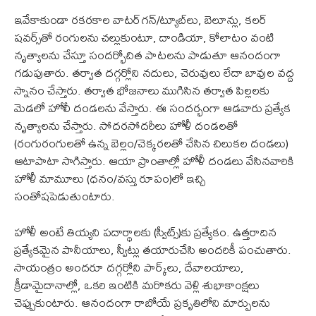
ఇవేకాకుండా రకరకాల వాటర్‌గన్/ట్యూబ్‌లు, బెలూన్లు, కలర్
షవర్స్‌తో రంగులను చల్లుకుంటూ, దాండియా, కోలాటం వంటి
నృత్యాలను చేస్తూ సందర్భోచిత పాటలను పాడుతూ ఆనందంగా
గడుపుతారు. తర్వాత దగ్గర్లోని నదులు, చెరువులు లేదా బావుల వద్ద
స్నానం చేస్తారు. తర్వాత భోజనాలు ముగిసిన తర్వాత పిల్లలకు
మెడలో హోలీ దండలను వేస్తారు. ఈ సందర్భంగా ఆడవారు ప్రత్యేక
నృత్యాలను చేస్తారు. సోదరసోదరీలు హోళీ దండలతో
(రంగురంగులతో ఉన్న బెల్లం/చెక్కరలతో చేసిన చిలుకల దండలు)
ఆటాపాటా సాగిస్తారు. ఆయా ప్రాంతాల్లో హోళీ దండలు వేసినవారికి
హోళీ మామూలు (ధనం/వస్తు రూపం)లో ఇచ్చి
సంతోషపెడుతుంటారు.
హోళీ అంటే తియ్యని పదార్థాలకు (స్వీట్స్)కు ప్రత్యేకం. ఉత్తరాదిన
ప్రత్యేకమైన పానీయాలు, స్వీట్లు తయారుచేసి అందరికీ పంచుతారు.
సాయంత్రం అందరూ దగ్గర్లోని పార్క్‌లు, దేవాలయాలు,
క్రీడామైదానాల్లో, ఒకరి ఇంటికి మరొకరు వెళ్లి శుభాకాంక్షలు
చెప్పుకుంటారు. ఆనందంగా రాబోయే ప్రకృతిలోని మార్పులను