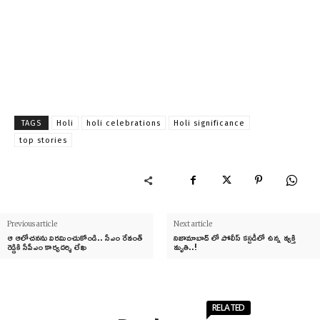
TAGS
Holi
holi celebrations
Holi significance
top stories
Previous article
Next article
ఆ ఆలోచనను విరమించుకోండి.. సీఎం రేవంత్
నిజామాబాద్ లో పోలీస్ కస్టడీలో ఉన్న వ్యక్తి
రెడ్డికి సీపీఎం కార్యదర్శి లేఖ
మృతి..!
RELATED