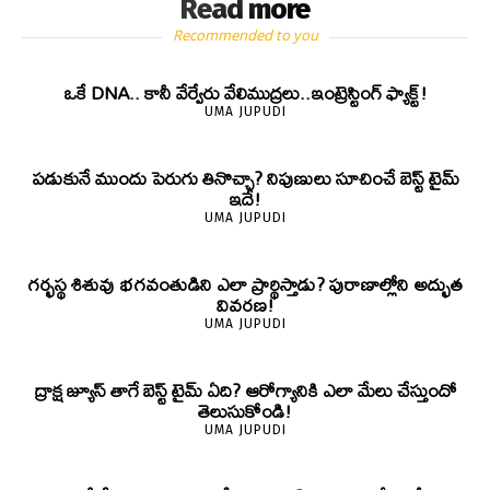
Read more
Recommended to you
ఒకే DNA.. కానీ వేర్వేరు వేలిముద్రలు..ఇంట్రెస్టింగ్ ఫ్యాక్ట్!
UMA JUPUDI
పడుకునే ముందు పెరుగు తినొచ్చా? నిపుణులు సూచించే బెస్ట్ టైమ్
ఇదే!
UMA JUPUDI
గర్భస్థ శిశువు భగవంతుడిని ఎలా ప్రార్థిస్తాడు? పురాణాల్లోని అద్భుత
వివరణ!
UMA JUPUDI
ద్రాక్ష జ్యూస్ తాగే బెస్ట్ టైమ్ ఏది? ఆరోగ్యానికి ఎలా మేలు చేస్తుందో
తెలుసుకోండి!
UMA JUPUDI