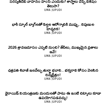
సరస్వతీదేవి వాహనం హంసే ఎందుకు? శాస్త్రాలు చెప్పే విశేషం
తెలుసా?
UMA JUPUDI
భారీ స్కూల్ బ్యాగ్‌లతో పిల్లల ఆరోగ్యానికి ముప్పు.. నిపుణుల
హెచ్చరిక!
UMA JUPUDI
2026 శ్రావణమాసం ఎప్పటి నుంచి? తేదీలు, ముఖ్యమైన వ్రతాలు
ఇవే!
UMA JUPUDI
ఛత్రపతి శివాజీ ఇలవేల్పు తుల్జా భవాని.. భక్తురాలి కోసం వెలసిన
దివ్యక్షేత్రం!
UMA JUPUDI
థైరాయిడ్ నియంత్రణకు మందులతో పాటు ఈ ఇంటి చిట్కాలు కూడా
ఉపయోగపడవచ్చు!
UMA JUPUDI