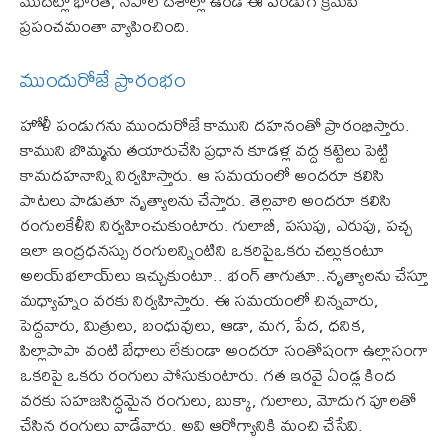
మొదట్లో భారత్, నేపాల్ దేశాల్లో ఉండే ఈ పండుగ క్రమేపీ
ప్రపంచమంతా వ్యాపించింది.
ముందురోజే ప్రారంభం
హోళీ పండుగను ముందురోజే కాముని దహనంతో ప్రారంభిస్తారు.
కాముని బొమ్మను తయారుచేసి ప్రధాన కూడళ్ల వద్ద కట్టెలు పెట్టి
కామదహనాన్ని నిర్వహిస్తారు. ఆ సమయంలో అందరూ కలిసి
పాటలు పాడుతూ నృత్యాలను చేస్తారు. తెల్లవారి అందరూ కలిసి
రంగులకేళీని నిర్వహించుకుంటారు. గులాబీ, పసుపు, ఎరుపు, పచ్చ
ఇలా ఇంద్రధనస్సు రంగులన్నింటిని ఒకరిపైఒకరు చల్లుకంటూ
అలయ్‌భలాయ్‌లు ఇచ్చుకుంటూ.. భంగ్ తాగుతూ..నృత్యాలను చేస్తూ
మధ్యాహ్నం వరకు నిర్వహిస్తారు. ఈ సమయంలో చిన్నవారు,
పెద్దవారు, మిత్రులు, బంధువులు, ఆడా, మగ, పేద, ధనిక,
పిల్లాపాపా వంటి బేధాలు లేకుండా అందరూ సంతోషంగా ఉల్లాసంగా
ఒకరిపై ఒకరు రంగులు పోసుకుంటారు. గత ఇరవై ఏండ్ల కింద
వరకు సహజసిద్ధమైన రంగులు, బుక్కా, గులాలు, మోదుగ పూలతో
చేసిన రంగులు వాడేవారు. అవి ఆరోగ్యానికి మంచి చేసేవి.