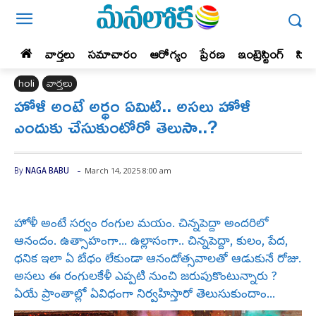
వార్తలు
సమాచారం
ఆరోగ్యం
ప్రేర‌ణ‌
ఇంట్రెస్టింగ్‌
సిన
holi
వార్తలు
హోళీ అంటే అర్థం ఏమిటి.. అస‌లు హోళీ
ఎందుకు చేసుకుంటోరో తెలుసా..?
-
March 14, 2025 8:00 am
By
NAGA BABU
హోళీ అంటే సర్వం రంగుల మయం. చిన్నపెద్దా అందరిలో
ఆనందం. ఉత్సాహంగా… ఉల్లాసంగా.. చిన్నపెద్దా, కులం, పేద,
ధనిక ఇలా ఏ బేధం లేకుండా ఆనందోత్సవాలతో ఆడుకునే రోజు.
అసలు ఈ రంగులకేళీ ఎప్పటి నుంచి జరుపుకొంటున్నారు ?
ఏయే ప్రాంతాల్లో ఏవిధంగా నిర్వహిస్తారో తెలుసుకుందాం…