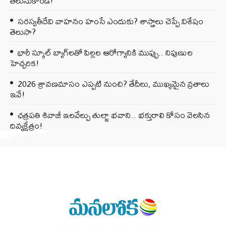
తెలుసుకోండి!
సరస్వతీదేవి వాహనం హంసే ఎందుకు? శాస్త్రాలు చెప్పే విశేషం
తెలుసా?
భారీ స్కూల్ బ్యాగ్‌లతో పిల్లల ఆరోగ్యానికి ముప్పు.. నిపుణుల
హెచ్చరిక!
2026 శ్రావణమాసం ఎప్పటి నుంచి? తేదీలు, ముఖ్యమైన వ్రతాలు
ఇవే!
ఛత్రపతి శివాజీ ఇలవేల్పు తుల్జా భవాని.. భక్తురాలి కోసం వెలసిన
దివ్యక్షేత్రం!