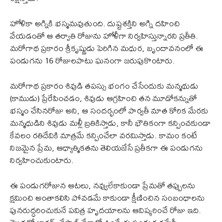
హోళికా అగ్నికి భస్మమవుతుంది. దుష్టశక్తిని అగ్ని దహించి
వేయడంతో ఆ తర్వాతి రోజును హోళీగా నిర్వహిస్తున్నారని ప్రతీతి.
మరోగాథ ప్రకారం శ్రీకృష్ణుడు పెరిగిన మధుర, బృందావనంలో ఈ
పండుగను 16 రోజులపాటు ఘనంగా జరుపుకొంటారు.
మరోగాథ ప్రకారం శివుడి తపస్సు భంగం చేసేందుకు మన్మథుడు
(కాముడు) ప్రేరేపించడం, శివుడు ఆగ్రహించి తన మూడోకన్నుతో
భస్మం చేసినరోజు అని, ఆ సందర్భంలో పార్వతీ మాత కోరిక మేరకు
మన్మధుడిని శివుడు మళ్లీ బ్రతికిస్తాడు, కానీ భౌతికంగా కన్పించకుండా
కేవలం రతిదేవికి మాత్రమే కన్పించేలా వరమిస్తాడు. కామం కంటే
నిజమైన ప్రేమ, ఆధ్యాత్మికతను తెలియజేసే ప్రతీకగా ఈ పండుగను
నిర్వహించుకుంటారు.
ఈ పండుగరోజున ఆటలు, నవ్వులేకాకుండా ప్రేమతో తప్పులను
క్షమించి అంతాకలిసి పోవడమే కాకుండా క్షీణించిన సంబంధాలను
పునరుద్ధరించుకునే పవిత్ర హృదయాలను ఆవిష్కరించే రోజు ఇది.