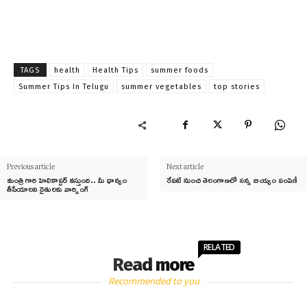
TAGS
health
Health Tips
summer foods
Summer Tips In Telugu
summer vegetables
top stories
Previous article
Next article
మంత్రి గారి హెలికాప్టర్ వస్తుంది.. మీ ధాన్యం
రేపటి నుంచి తెలంగాణలో సన్న బియ్యం పంపిణీ
తీసేయాలని రైతులకు వార్నింగ్
RELATED
Read more
Recommended to you