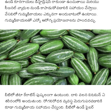
ఉండే కూరగాయలు డిహైడ్రేషన్ రాకుండా ఉంచుతాయి మరియు
సీజనల్ వ్యాధుల నుండి కాపాడుకోవడానికి సహాయం చేస్తాయి.
వేసవిలో గుమ్మడికాయలు ఎక్కువగా అందుబాటులో ఉంటాయి.
గుమ్మడికాయలతో ఎన్నో ఆరోగ్య ప్రయోజనాలను పొందవచ్చు.
వీటిలో బీటా కేరాటిన్ పుష్కలంగా ఉంటుంది. దాని వలన విటమిన్ ఏ
శరీరంలోకి అందుతుంది. రోగనిరోధక వ్యవస్థ మెరుగుపరచడానికి
కూడా గుమ్మడికాయ సహాయం చేస్తుంది. వీటిలో ఉండే ఫైబర్