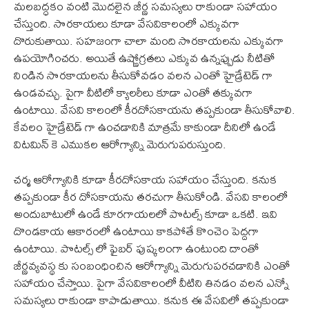
మలబద్ధకం వంటి మొదలైన జీర్ణ సమస్యలు రాకుండా సహాయం
చేస్తుంది. సొరకాయలు కూడా వేసవికాలంలో ఎక్కువగా
దొరుకుతాయి. సహజంగా చాలా మంది సొరకాయలను ఎక్కువగా
ఉపయోగించరు. అయితే ఉష్ణోగ్రతలు ఎక్కువ ఉన్నప్పుడు నీటితో
నిండిన సొరకాయలను తీసుకోవడం వలన ఎంతో హైడ్రేటెడ్ గా
ఉండవచ్చు. పైగా వీటిలో క్యాలరీలు కూడా ఎంతో తక్కువగా
ఉంటాయి. వేసవి కాలంలో కీరదోసకాయను తప్పకుండా తీసుకోవాలి.
కేవలం హైడ్రేటెడ్ గా ఉంచడానికి మాత్రమే కాకుండా దీనిలో ఉండే
విటమిన్ కె ఎముకల ఆరోగ్యాన్ని మెరుగుపరుస్తుంది.
చర్మ ఆరోగ్యానికి కూడా కీరదోసకాయ సహాయం చేస్తుంది. కనుక
తప్పకుండా కీర దోసకాయను తరచుగా తీసుకోండి. వేసవి కాలంలో
అందుబాటులో ఉండే కూరగాయలలో పొటల్స్ కూడా ఒకటి. ఇవి
దొండకాయ ఆకారంలో ఉంటాయి కాకపోతే కొంచెం పెద్దగా
ఉంటాయి. పొటల్స్ లో ఫైబర్ పుష్కలంగా ఉంటుంది దాంతో
జీర్ణవ్యవస్థ కు సంబంధించిన ఆరోగ్యాన్ని మెరుగుపరచడానికి ఎంతో
సహాయం చేస్తాయి. పైగా వేసవికాలంలో వీటిని తినడం వలన ఎన్నో
సమస్యలు రాకుండా కాపాడుతాయి. కనుక ఈ వేసవిలో తప్పకుండా