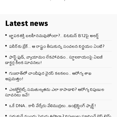
Latest news
జ్ఞాపకశక్తి బలహీనమవుతోందా?.. విటమిన్ B12పై అలర్ట్
పనీర్‌కు బ్రేక్.. ఆ రాష్ట్రం తీసుకున్న సంచలన నిర్ణయం ఏంటి?
ఫాస్ట్ ఫుడ్, వ్యాయామం లేకపోవడం.. స్థూలకాయంపై ఏఐజీ
డాక్టర్ల కీలక సూచనలు!
గుజరాత్‌లో చాందీపుర వైరస్ కలకలం.. ఆరోగ్య శాఖ
అప్రమత్తం!
ఎలక్ట్రోలైట్స్ సమతుల్యతను ఎలా కాపాడాలి? ఆరోగ్య నిపుణుల
సూచనలు ఇవే!
ఒకే DNA.. కానీ వేర్వేరు వేలిముద్రలు..ఇంట్రెస్టింగ్ ఫ్యాక్ట్!
పడుకునే ముందు పెరుగు తినొచ్చా? నిపుణులు సూచించే బెస్ట్ టైమ్