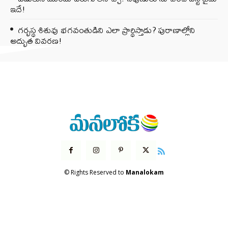
ఇదే!
గర్భస్థ శిశువు భగవంతుడిని ఎలా ప్రార్థిస్తాడు? పురాణాల్లోని
అద్భుత వివరణ!
© Rights Reserved to
Manalokam