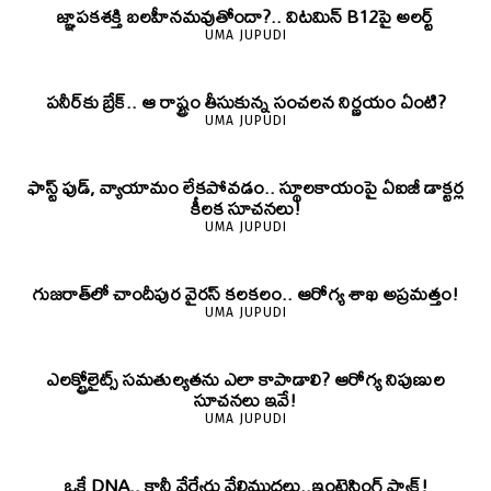
జ్ఞాపకశక్తి బలహీనమవుతోందా?.. విటమిన్ B12పై అలర్ట్
UMA JUPUDI
పనీర్‌కు బ్రేక్.. ఆ రాష్ట్రం తీసుకున్న సంచలన నిర్ణయం ఏంటి?
UMA JUPUDI
ఫాస్ట్ ఫుడ్, వ్యాయామం లేకపోవడం.. స్థూలకాయంపై ఏఐజీ డాక్టర్ల
కీలక సూచనలు!
UMA JUPUDI
గుజరాత్‌లో చాందీపుర వైరస్ కలకలం.. ఆరోగ్య శాఖ అప్రమత్తం!
UMA JUPUDI
ఎలక్ట్రోలైట్స్ సమతుల్యతను ఎలా కాపాడాలి? ఆరోగ్య నిపుణుల
సూచనలు ఇవే!
UMA JUPUDI
ఒకే DNA.. కానీ వేర్వేరు వేలిముద్రలు..ఇంట్రెస్టింగ్ ఫ్యాక్ట్!