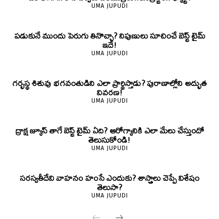
UMA JUPUDI
పడుకునే ముందు పెరుగు తినొచ్చా? నిపుణులు సూచించే బెస్ట్ టైమ్
ఇదే!
UMA JUPUDI
గర్భస్థ శిశువు భగవంతుడిని ఎలా ప్రార్థిస్తాడు? పురాణాల్లోని అద్భుత
వివరణ!
UMA JUPUDI
ద్రాక్ష జ్యూస్ తాగే బెస్ట్ టైమ్ ఏది? ఆరోగ్యానికి ఎలా మేలు చేస్తుందో
తెలుసుకోండి!
UMA JUPUDI
సరస్వతీదేవి వాహనం హంసే ఎందుకు? శాస్త్రాలు చెప్పే విశేషం
తెలుసా?
UMA JUPUDI