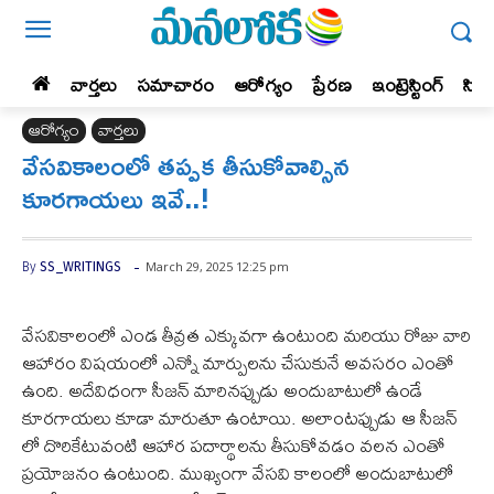
వార్తలు
సమాచారం
ఆరోగ్యం
ప్రేర‌ణ‌
ఇంట్రెస్టింగ్‌
సిన
ఆరోగ్యం
వార్తలు
వేసవికాలంలో తప్పక తీసుకోవాల్సిన
కూరగాయలు ఇవే..!
-
March 29, 2025 12:25 pm
By
SS_WRITINGS
వేసవికాలంలో ఎండ తీవ్రత ఎక్కువగా ఉంటుంది మరియు రోజు వారి
ఆహారం విషయంలో ఎన్నో మార్పులను చేసుకునే అవసరం ఎంతో
ఉంది. అదేవిధంగా సీజన్ మారినప్పుడు అందుబాటులో ఉండే
కూరగాయలు కూడా మారుతూ ఉంటాయి. అలాంటప్పుడు ఆ సీజన్
లో దొరికేటువంటి ఆహార పదార్థాలను తీసుకోవడం వలన ఎంతో
ప్రయోజనం ఉంటుంది. ముఖ్యంగా వేసవి కాలంలో అందుబాటులో