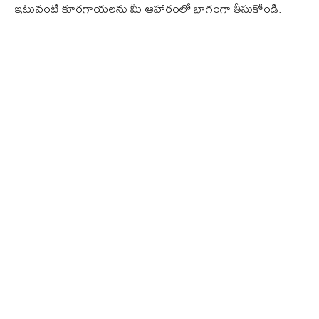
ఇటువంటి కూరగాయలను మీ ఆహారంలో భాగంగా తీసుకోండి.