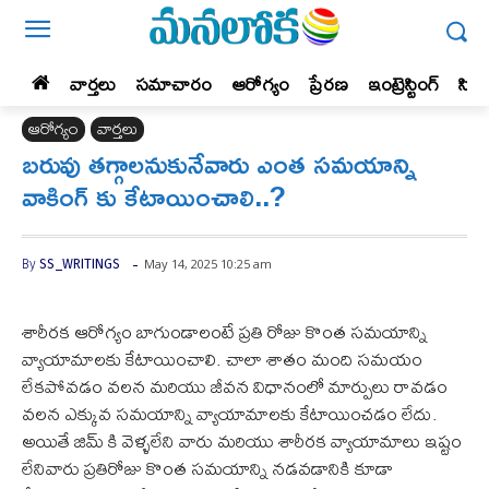
వార్తలు
సమాచారం
ఆరోగ్యం
ప్రేర‌ణ‌
ఇంట్రెస్టింగ్‌
సిన
ఆరోగ్యం
వార్తలు
బరువు తగ్గాలనుకునేవారు ఎంత సమయాన్ని
వాకింగ్ కు కేటాయించాలి..?
-
May 14, 2025 10:25 am
By
SS_WRITINGS
శారీరక ఆరోగ్యం బాగుండాలంటే ప్రతి రోజు కొంత సమయాన్ని
వ్యాయామాలకు కేటాయించాలి. చాలా శాతం మంది సమయం
లేకపోవడం వలన మరియు జీవన విధానంలో మార్పులు రావడం
వలన ఎక్కువ సమయాన్ని వ్యాయామాలకు కేటాయించడం లేదు.
అయితే జిమ్ కి వెళ్ళలేని వారు మరియు శారీరక వ్యాయామాలు ఇష్టం
లేనివారు ప్రతిరోజు కొంత సమయాన్ని నడవడానికి కూడా