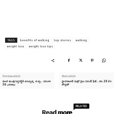
TAGS
benefits of walking
top stories
walking
weight loss
weight loss tips
Previous article
Next article
మాజీ మంత్రి పెద్దిరెడ్డికి బిగుస్తున్న ఉచ్చు.. ఏకంగా
హైదరాబాద్ మెట్రో రైలు సెకండ్ ఫేజ్.. రూ.19 వేల
36 ఎకరాలు
కోట్లతో
RELATED
Read more