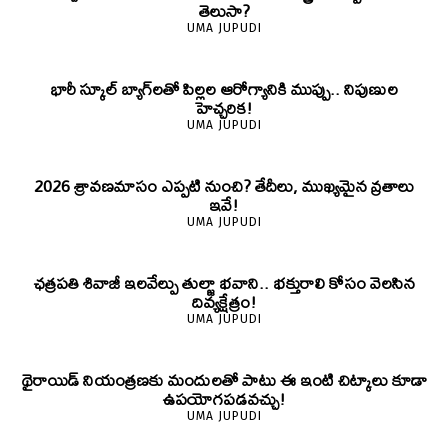
తెలుసా?
UMA JUPUDI
భారీ స్కూల్ బ్యాగ్‌లతో పిల్లల ఆరోగ్యానికి ముప్పు.. నిపుణుల
హెచ్చరిక!
UMA JUPUDI
2026 శ్రావణమాసం ఎప్పటి నుంచి? తేదీలు, ముఖ్యమైన వ్రతాలు
ఇవే!
UMA JUPUDI
ఛత్రపతి శివాజీ ఇలవేల్పు తుల్జా భవాని.. భక్తురాలి కోసం వెలసిన
దివ్యక్షేత్రం!
UMA JUPUDI
థైరాయిడ్ నియంత్రణకు మందులతో పాటు ఈ ఇంటి చిట్కాలు కూడా
ఉపయోగపడవచ్చు!
UMA JUPUDI