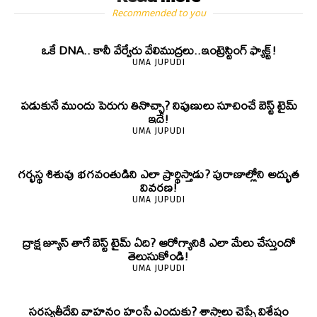
Recommended to you
ఒకే DNA.. కానీ వేర్వేరు వేలిముద్రలు..ఇంట్రెస్టింగ్ ఫ్యాక్ట్!
UMA JUPUDI
పడుకునే ముందు పెరుగు తినొచ్చా? నిపుణులు సూచించే బెస్ట్ టైమ్
ఇదే!
UMA JUPUDI
గర్భస్థ శిశువు భగవంతుడిని ఎలా ప్రార్థిస్తాడు? పురాణాల్లోని అద్భుత
వివరణ!
UMA JUPUDI
ద్రాక్ష జ్యూస్ తాగే బెస్ట్ టైమ్ ఏది? ఆరోగ్యానికి ఎలా మేలు చేస్తుందో
తెలుసుకోండి!
UMA JUPUDI
సరస్వతీదేవి వాహనం హంసే ఎందుకు? శాస్త్రాలు చెప్పే విశేషం