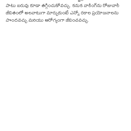
పాటు బరువు కూడా తగ్గించుకోవచ్చు. కనుక వాకింగ్‌ను రోజువారీ
జీవితంలో అలవాటుగా మార్చుకుంటే ఎన్నో రకాల ప్రయోజనాలను
పొందవచ్చు మరియు ఆరోగ్యంగా జీవించవచ్చు.