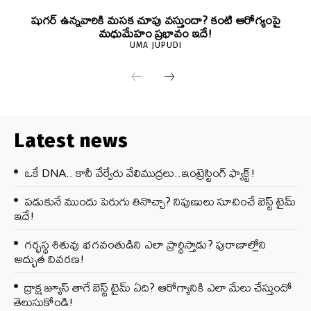
షుగర్ ఉన్నవారికి మసక చూపు వస్తుందా? కంటి ఆరోగ్యంపై
మధుమేహం ప్రభావం ఇదే!
UMA JUPUDI
Latest news
ఒకే DNA.. కానీ వేర్వేరు వేలిముద్రలు..ఇంట్రెస్టింగ్ ఫ్యాక్ట్!
పడుకునే ముందు పెరుగు తినొచ్చా? నిపుణులు సూచించే బెస్ట్ టైమ్
ఇదే!
గర్భస్థ శిశువు భగవంతుడిని ఎలా ప్రార్థిస్తాడు? పురాణాల్లోని
అద్భుత వివరణ!
ద్రాక్ష జ్యూస్ తాగే బెస్ట్ టైమ్ ఏది? ఆరోగ్యానికి ఎలా మేలు చేస్తుందో
తెలుసుకోండి!