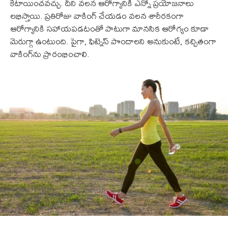
కేటాయించవచ్చు. దీని వలన ఆరోగ్యానికి ఎన్నో ప్రయోజనాలు
లభిస్తాయి. ప్రతిరోజు వాకింగ్ చేయడం వలన శారీరకంగా
ఆరోగ్యానికి సహాయపడటంతో పాటుగా మానసిక ఆరోగ్యం కూడా
మెరుగ్గా ఉంటుంది. పైగా, ఫిట్నెస్ పొందాలని అనుకుంటే, కచ్చితంగా
వాకింగ్‌ను ప్రారంభించాలి.