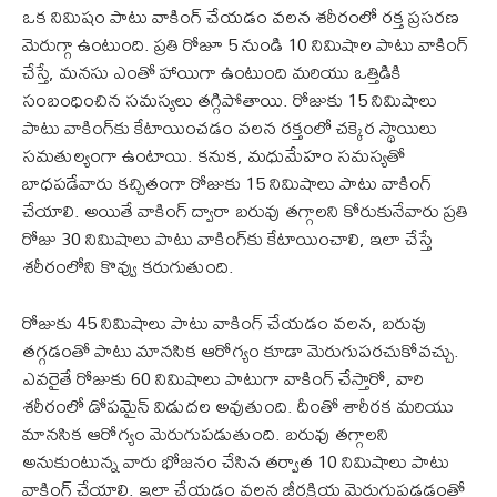
ఒక నిమిషం పాటు వాకింగ్ చేయడం వలన శరీరంలో రక్త ప్రసరణ
మెరుగ్గా ఉంటుంది. ప్రతి రోజూ 5 నుండి 10 నిమిషాల పాటు వాకింగ్
చేస్తే, మనసు ఎంతో హాయిగా ఉంటుంది మరియు ఒత్తిడికి
సంబంధించిన సమస్యలు తగ్గిపోతాయి. రోజుకు 15 నిమిషాలు
పాటు వాకింగ్‌కు కేటాయించడం వలన రక్తంలో చక్కెర స్థాయిలు
సమతుల్యంగా ఉంటాయి. కనుక, మధుమేహం సమస్యతో
బాధపడేవారు కచ్చితంగా రోజుకు 15 నిమిషాలు పాటు వాకింగ్
చేయాలి. అయితే వాకింగ్ ద్వారా బరువు తగ్గాలని కోరుకునేవారు ప్రతి
రోజు 30 నిమిషాలు పాటు వాకింగ్‌కు కేటాయించాలి, ఇలా చేస్తే
శరీరంలోని కొవ్వు కరుగుతుంది.
రోజుకు 45 నిమిషాలు పాటు వాకింగ్ చేయడం వలన, బరువు
తగ్గడంతో పాటు మానసిక ఆరోగ్యం కూడా మెరుగుపరచుకోవచ్చు.
ఎవరైతే రోజుకు 60 నిమిషాలు పాటుగా వాకింగ్ చేస్తారో, వారి
శరీరంలో డోపమైన్ విడుదల అవుతుంది. దీంతో శారీరక మరియు
మానసిక ఆరోగ్యం మెరుగుపడుతుంది. బరువు తగ్గాలని
అనుకుంటున్న వారు భోజనం చేసిన తర్వాత 10 నిమిషాలు పాటు
వాకింగ్ చేయాలి. ఇలా చేయడం వలన జీర్ణక్రియ మెరుగుపడడంతో