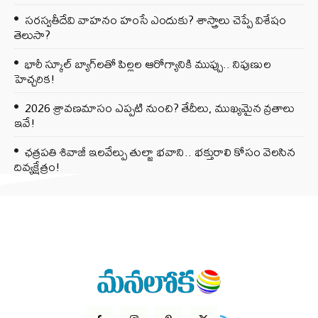
సరస్వతీదేవి వాహనం హంసే ఎందుకు? శాస్త్రాలు చెప్పే విశేషం
తెలుసా?
భారీ స్కూల్ బ్యాగ్‌లతో పిల్లల ఆరోగ్యానికి ముప్పు.. నిపుణుల
హెచ్చరిక!
2026 శ్రావణమాసం ఎప్పటి నుంచి? తేదీలు, ముఖ్యమైన వ్రతాలు
ఇవే!
ఛత్రపతి శివాజీ ఇలవేల్పు తుల్జా భవాని.. భక్తురాలి కోసం వెలసిన
దివ్యక్షేత్రం!